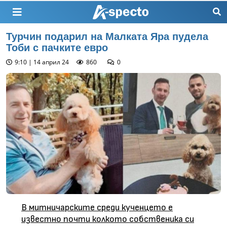
Турчин подарил на Малката Яра пудела
Тоби с пачките евро
9:10 | 14 април 24
860
0
В митничарските среди кученцето е
известно почти колкото собственика си