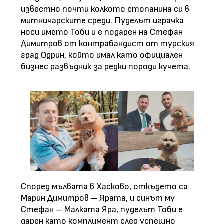
известно почти колкото стопанина си в
митничарските среди. Пуделът играчка
носи името Тоби и е подарен на Стефан
Димитров от контрабандист от турския
град Одрин, който имал като официален
бизнес развъдник за редки породи кучета.
Според мълвата в Хасково, откъдето са
Марин Димитров – Ярата, и синът му
Стефан – Малката Яра, пуделът Тоби е
дарен като комплимент след успешно