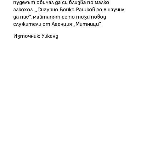
пуделът обичал да си близва по малко
алкохол. „Сигурно Бойко Рашков го е научил
да пие“, майтапят се по този повод
служители от Агенция „Митници“.
Източник: Уикенд