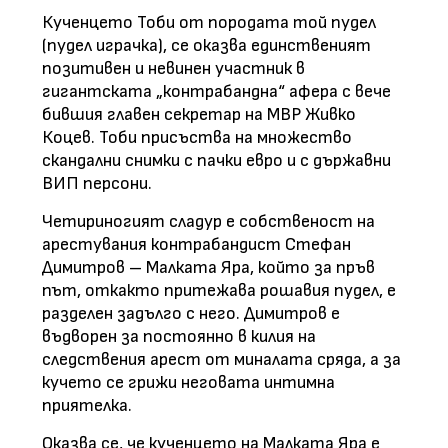
Кученцето Тоби от породата той пудел
(пудел играчка), се оказва единственият
позитивен и невинен участник в
гигантската „контрабандна“ афера с вече
бившия главен секретар на МВР Живко
Коцев. Тоби присъства на множество
скандални снимки с пачки евро и с държавни
ВИП персони.
Четириногият сладур е собственост на
арестувания контрабандист Стефан
Димитров – Малката Яра, който за пръв
път, откакто притежава рошавия пудел, е
разделен задълго с него. Димитров е
въдворен за постоянно в килия на
следствения арест от миналата сряда, а за
кучето се грижи неговата интимна
приятелка.
Оказва се, че кученцето на Малката Яра е