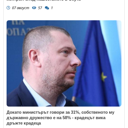
07 август
57
1
Докато министърът говори за 31%, собственото му
държавно дружество е на 58% - крадецът вика
дръжте крадеца