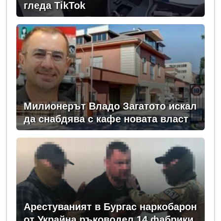
гледа TikTok
Милионерът Владо Загатото искал
да снабдява с кафе новата власт
Арестуваният в Бургас наркобарон
от Украйна ръководел 14 фабрики