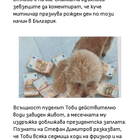
зевзеците да коментират, че куче
митничар празнува рожден ден по този
начин в България.
Всъщност пуделът Тоби действително
води завиден живот, а месечната му
издръжка доближава президентска заплата.
Познати на Стефан Димитров разказват,
че Тоби всяка седмица ходи на фризьор и на