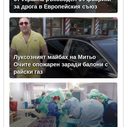
за дрога в Европейския съюз
Луксозният майбах на Митьо
Очите опожарен заради балони с
райски газ