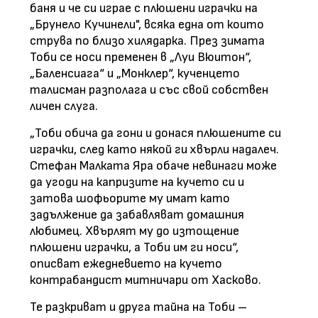
баня и че си играе с плюшени играчки на
„Брунело Кучинели", всяка една от които
струва по близо хилядарка. През зимата
Тоби се носи пременен в „Луи Вюитон“,
„Баленсиага“ и „Монклер“, кученцето
талисман разполага и със свой собствен
личен слуга.
„Тоби обича да гони и донася плюшените си
играчки, след като някой ги хвърли надалеч.
Стефан Малката Яра обаче невинаги може
да угоди на капризите на кучето си и
затова шофьорите му имат като
задължение да забавляват домашния
любимец. Хвърлят му до изтощение
плюшени играчки, а Тоби им ги носи“,
описват ежедневието на кучето
контрабандист митничари от Хасково.
Те разкриват и друга тайна на Тоби –