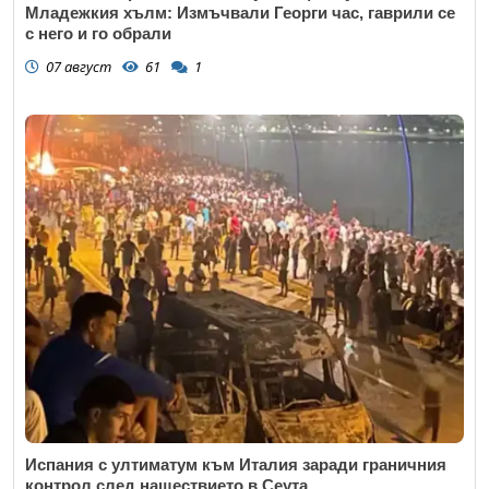
Младежкия хълм: Измъчвали Георги час, гаврили се
с него и го обрали
07 август
61
1
Испания с ултиматум към Италия заради граничния
контрол след нашествието в Сеута