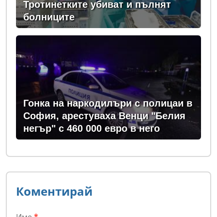
Тротинетките убиват и пълнят
болниците
Гонка на наркодилъри с полицаи в
София, арестуваха Венци "Белия
негър" с 460 000 евро в него
Коментирай
Име
*