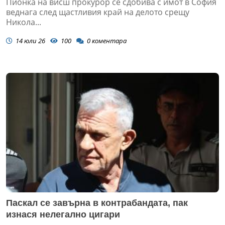
Пионка на висш прокурор се сдобива с имот в София
веднага след щастливия край на делото срещу
Никола...
14 юли 26
100
0
коментара
Паскал се завърна в контрабандата, пак
изнася нелегално цигари