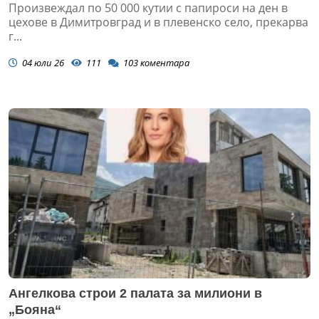
Произвеждал по 50 000 кутии с папироси на ден в
цехове в Димитровград и в плевенско село, прекарва
г...
04 юли 26
111
103
коментара
Ангелкова строи 2 палата за милиони в
„Бояна“