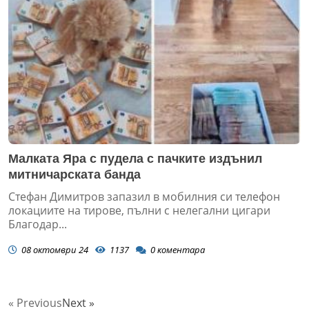
Малката Яра с пудела с пачките издънил
митничарската банда
Стефан Димитров запазил в мобилния си телефон
локациите на тирове, пълни с нелегални цигари
Благодар...
08 октомври 24
1137
0
коментара
« Previous
Next »