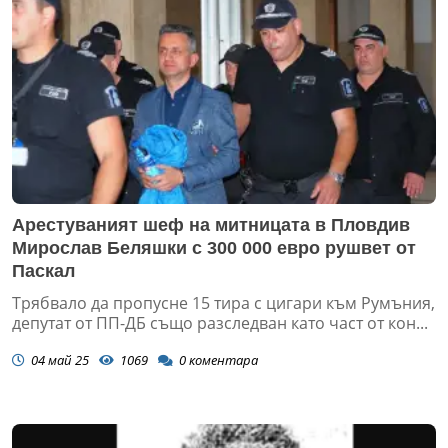
Арестуваният шеф на митницата в Пловдив
Мирослав Беляшки с 300 000 евро рушвет от
Паскал
Трябвало да пропусне 15 тира с цигари към Румъния,
депутат от ПП-ДБ също разследван като част от кон...
04 май 25
1069
0
коментара