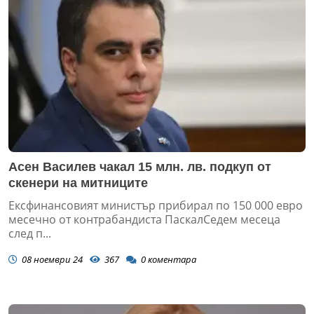
Асен Василев чакал 15 млн. лв. подкуп от
скенери на митниците
Ексфинансовият министър прибирал по 150 000 евро
месечно от контрабандиста ПаскалСедем месеца
след п...
08 ноември 24
367
0
коментара