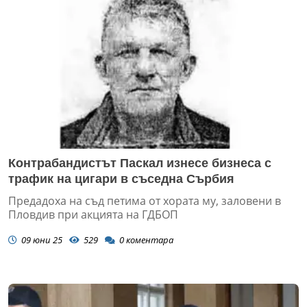
Контрабандистът Паскал изнесе бизнеса с
трафик на цигари в съседна Сърбия
Предадоха на съд петима от хората му, заловени в
Пловдив при акцията на ГДБОП
09 юни 25
529
0
коментара