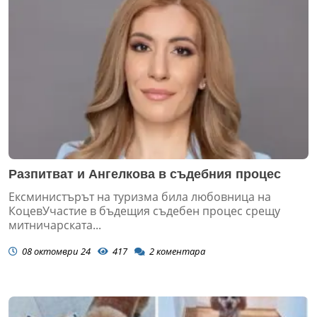
Разпитват и Ангелкова в съдебния процес
Ексминистърът на туризма била любовница на
КоцевУчастие в бъдещия съдебен процес срещу
митничарската...
08 октомври 24
417
2
коментара