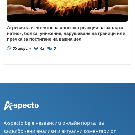
Агресията е естествена човешка реакция на заплаха,
натиск, болка, унижение, нарушаване на граници или
пречка за постигане на важна цел
05 август
43
0
A-specto.bg е независим онлайн портал за
задълбочени анализи и актуални коментари от