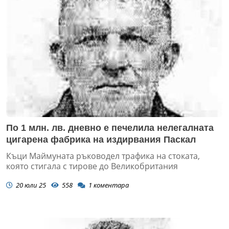
По 1 млн. лв. дневно е печелила нелегалната
цигарена фабрика на издирвания Паскал
Къци Маймуната ръководел трафика на стоката,
която стигала с тирове до Великобритания
20 юли 25
558
1
коментара