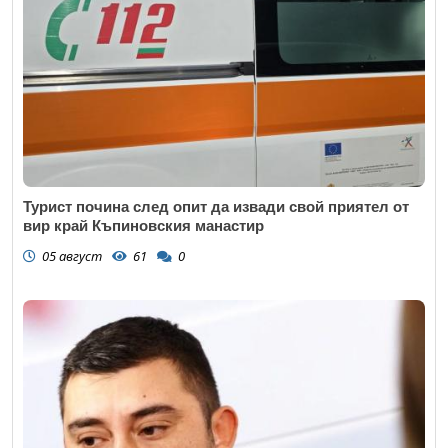
Турист почина след опит да извади свой приятел от
вир край Къпиновския манастир
05 август
61
0