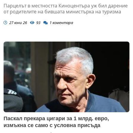
Парцелът в местността Киноцентъра уж бил дарение
от родителите на бившата министърка на туризма
27 юни 26
93
1
коментара
Паскал прекара цигари за 1 млрд. евро,
измъкна се само с условна присъда