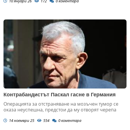
10 януари 26
172
0
коментара
Контрабандистът Паскал гасне в Германия
Операцията за отстраняване на мозъчен тумор се
оказа неуспешна, предстои да му отворят черепа
14 ноември 25
554
0
коментара