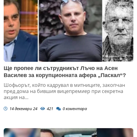
Ще пропее ли сътрудникът Лъчо на Асен
Василев за корупционната афера „Паскал“?
Шофьорът, който кадрувал в митниците, закопчан
пред дома на бившия вицепремиер при секретна
акция на...
14 декември 24
421
0
коментара