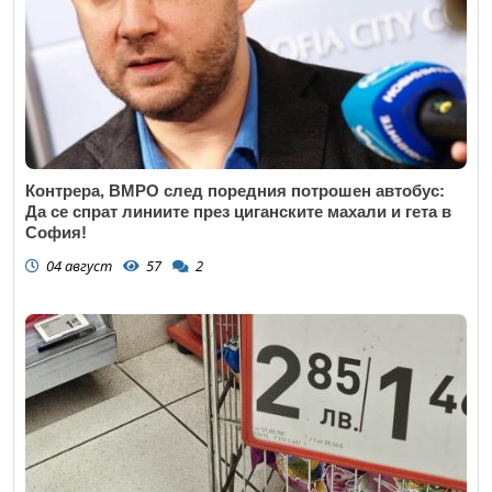
Контрера, ВМРО след поредния потрошен автобус:
Да се спрат линиите през циганските махали и гета в
София!
04 август
57
2