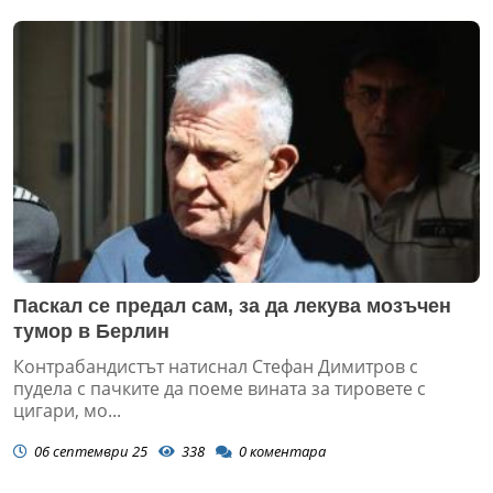
Паскал се предал сам, за да лекува мозъчен
тумор в Берлин
Контрабандистът натиснал Стефан Димитров с
пудела с пачките да поеме вината за тировете с
цигари, мо...
06 септември 25
338
0
коментара