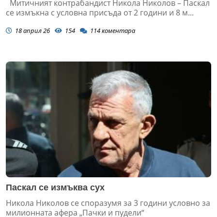
Митичният контрабандист Никола Николов – Паскал
се измъкна с условна присъда от 2 години и 8 м...
18 април 26
154
114
коментара
Паскал се измъква сух
Никола Николов се споразумя за 3 години условно за
милионната афера „Пачки и пудели“