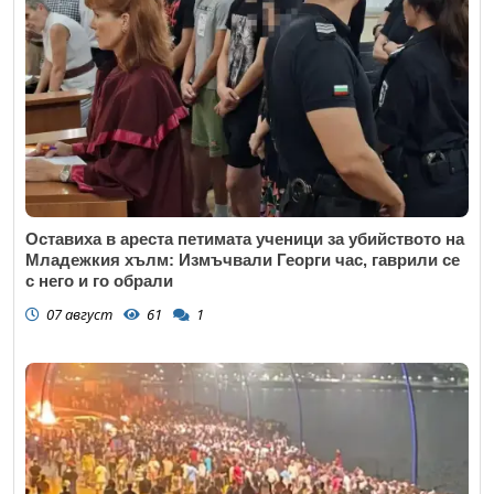
Оставиха в ареста петимата ученици за убийството на
Младежкия хълм: Измъчвали Георги час, гаврили се
с него и го обрали
07 август
61
1