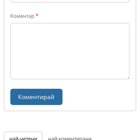
Коментар
*
най-четени
най-коментирани