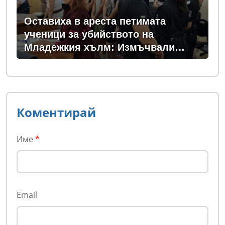
Оставиха в ареста петимата
ученици за убийството на
Младежкия хълм: Измъчвали
Георги час, гаврили се с него и го
обрали
Коментирай
Име
*
Email