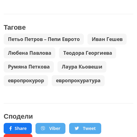
Тагове
Петьо Петров – Пепи Еврото
Иван Гешев
Любена Павлова
Теодора Георгиева
Румяна Петкова
Лаура Кьовеши
европрокурор
европрокуратура
Сподели
Share
Viber
Tweet