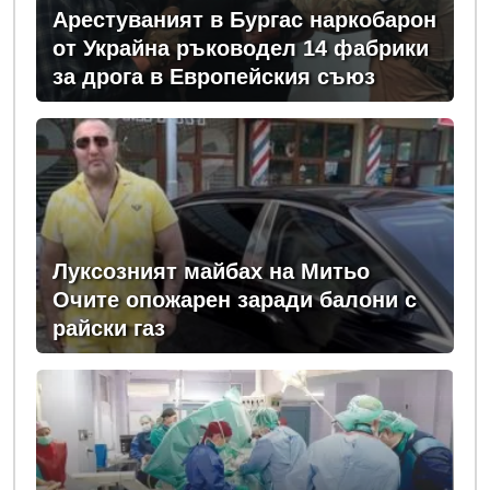
Арестуваният в Бургас наркобарон
от Украйна ръководел 14 фабрики
за дрога в Европейския съюз
Луксозният майбах на Митьо
Очите опожарен заради балони с
райски газ