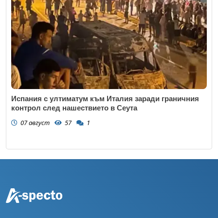
Испания с ултиматум към Италия заради граничния
контрол след нашествието в Сеута
07 август
57
1