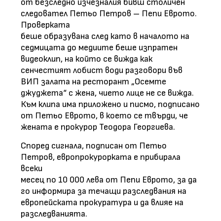
от безследно изчезналия бивш столичен
следовател Петьо Петров – Пепи Еврото.
Проверката
беше образувана след като в началото на
седмицата до медиите беше изпратен
видеоклип, на който се вижда как
сенчестият лобист води разговори във
ВИП залата на ресторант „Осемте
джуджета“ с жена, чието лице не се вижда.
Към клипа има приложено и писмо, подписано
от Петьо Еврото, в което се твърди, че
жената е прокурор Теодора Георгиева.
Според сигнала, подписан от Петьо
Петров, европрокурорката е прибирала
всеки
месец по 10 000 лева от Пепи Еврото, за да
го информира за течащи разследвания на
европейската прокуратура и да влияе на
разследванията.