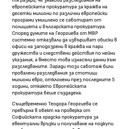
тя разкри, че знакови разследвания на
европейската прокуратура за кражба на
десетки милиони по различни европейски
програми умишлено се саботират от
полицията и българската прокуратура.
Според думите на Георгиева от МВР
системно отказвали да извършват обиски в
офиси на заподозрени в кражба на пари
дружества и следствени действия по нейни
указания, а вместо това изнасяли данни към
разследваните. Заради този саботаж били
провалени разследвания за стотици
милиони евро, отклонени през последните 5
години, откакто Европейската
прокуратура беше създадена.
Същевременно Теодора Георгиева се
превърна в обект на проверка от
Софийската градска прокуратура за
евентуални връзки и получаване на подкупи