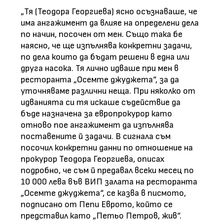
„Тя (Теодора Георгиева) ясно осъзнаваше, че
има ангажимент да влияе на определени дела
по начин, посочен от мен. Също така бе
наясно, че ще изпълнява конкретни задачи,
по дела които да бъдат решени в една или
друга насока. Тя лично идваше при мен в
ресторанта „Осемте джуджета“, за да
уточняваме различни неща. При няколко от
идванията си тя искаше съдействие да
бъде назначена за европрокурор като
отново пое ангажимент да изпълнява
поставените й задачи. В сигнала съм
посочил конкретни данни по отношение на
прокурор Теодора Георгиева, описах
подробно, че съм й предавал всеки месец по
10 000 лева във ВИП залата на ресторанта
„Осемте джуджета“, се казва в писмото,
подписано от Пепи Еврото, който се
представил като „Петьо Петров, жив“.