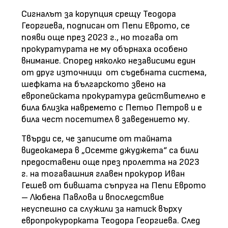
Сигналът за корупция срещу Теодора
Георгиева, подписан от Пепи Еврото, се
появи още през 2023 г., но тогава от
прокуратурата не му обърнаха особено
внимание. Според няколко независими един
от друг източници от съдебната система,
шефката на българското звено на
европейската прокуратура действително е
била близка навремето с Петьо Петров и е
била чест посетител в заведението му.
Твърди се, че записите от тайната
видеокамера в „Осемте джуджета“ са били
предоставени още през пролетта на 2023
г. на тогавашния главен прокурор Иван
Гешев от бившата съпруга на Пепи Еврото
– Любена Павлова и впоследствие
неуспешно са служили за натиск върху
европрокурорката Теодора Георгиева. След