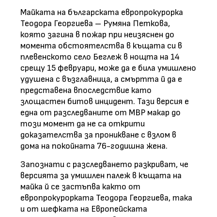
Майката на българската европрокурорка
Теодора Георгиева – Румяна Петкова,
която загина в пожар при неизяснен до
момента обстоятелства в къщата си в
плевенското село Беглеж в нощта на 14
срещу 15 февруари, може да е била умишлено
удушена с възглавница, а смъртта й да е
представена впоследствие като
злощастен битов инцидент. Тази версия е
една от разследваните от МВР макар до
този момент да не са открити
доказателства за проникване с взлом в
дома на покойната 76-годишна жена.
Запознати с разследването разкриват, че
версията за умишлен палеж в къщата на
майка й се застъпва както от
европрокурорката Теодора Георгиева, така
и от шефката на Европейската