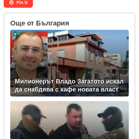
Pin it
Oще от България
Милионерът Владо Загатото искал
да снабдява с кафе новата власт