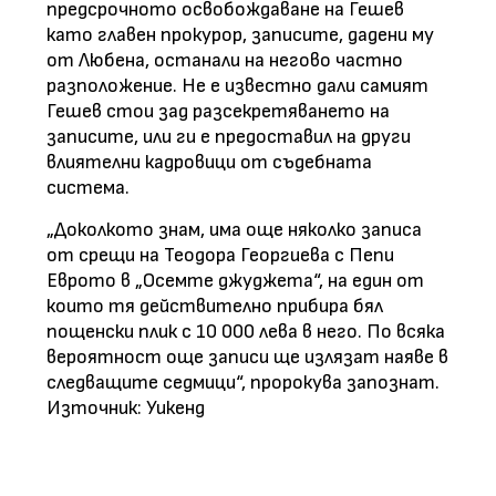
предсрочното освобождаване на Гешев
като главен прокурор, записите, дадени му
от Любена, останали на негово частно
разположение. Не е известно дали самият
Гешев стои зад разсекретяването на
записите, или ги е предоставил на други
влиятелни кадровици от съдебната
система.
„Доколкото знам, има още няколко записа
от срещи на Теодора Георгиева с Пепи
Еврото в „Осемте джуджета“, на един от
които тя действително прибира бял
пощенски плик с 10 000 лева в него. По всяка
вероятност още записи ще излязат наяве в
следващите седмици“, пророкува запознат.
Източник: Уикенд