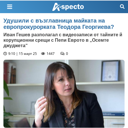
Удушили с възглавница майката на
европрокурорката Теодора Георгиева?
Иван Гешев разполагал с видеозаписи от тайните й
корупционни срещи с Пепи Еврото в „Осемте
джуджета“
9:10 | 15 март 25
1447
0