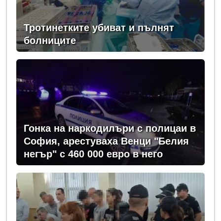
Тротинетките убиват и пълнят
болниците
Гонка на наркодилъри с полицаи в
София, арестуваха Венци "Белия
негър" с 460 000 евро в него