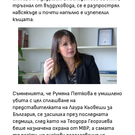
тръгнал от въздуховода, се е разпрострял
навсякъде и почти напълно е изпепелил
къщата.
Съмненията, че Румяна Петкова е умишлено
убита с цел сплашване на
представителката на Лаура Кьовеши за
България, се засилиха през последната
седмица, след като на Теодора Георгиева
беше назначена охрана от МВР, а самата