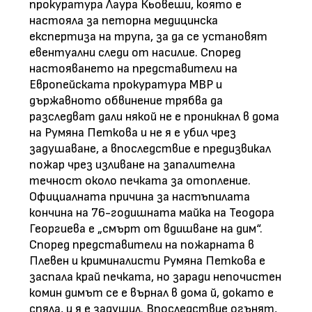
прокуратура Лаура Кьовеши, която е
настояла за петорна медицинска
експертиза на трупа, за да се установят
евентуални следи от насилие. Според
настояването на представители на
Европейската прокуратура МВР и
държавното обвинение трябва да
разследват дали някой не е проникнал в дома
на Румяна Петкова и не я е убил чрез
задушаване, а впоследствие е предизвикал
пожар чрез изливане на запалителна
течност около печката за отопление.
Официалната причина за настъпилата
кончина на 76-годишната майка на Теодора
Георгиева е „смърт от вдишване на дим“.
Според представители на пожарната в
Плевен и криминалисти Румяна Петкова е
заспала край печката, но заради непочистен
комин димът се е върнал в дома й, докато е
спяла, и я е задушил. Впоследствие огънят,