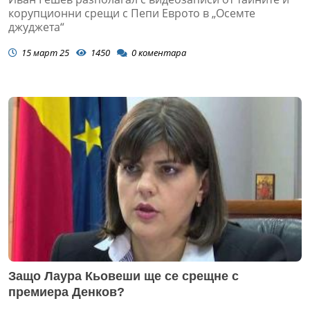
корупционни срещи с Пепи Еврото в „Осемте
джуджета“
15 март 25
1450
0
коментара
Защо Лаура Кьовеши ще се срещне с
премиера Денков?