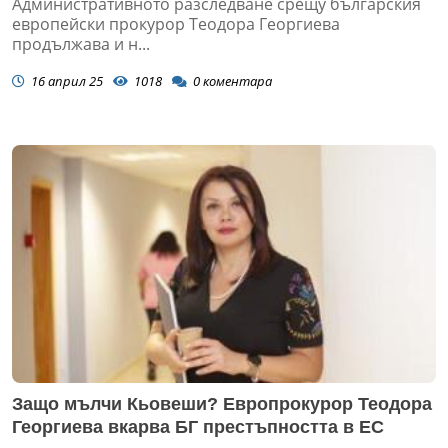
Административното разследване срещу българския
европейски прокурор Теодора Георгиева
продължава и н...
16 април 25
1018
0
коментара
Защо мълчи Кьовеши? Европрокурор Теодора
Георгиева вкарва БГ престъпността в ЕС