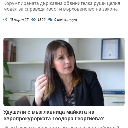
Корумпираната държавна обвинителка руши целия
модел за справедливост и върховенство на закона
15 март 25
1306
0
коментара
Удушили с възглавница майката на
европрокурорката Теодора Георгиева?
Иван Гешев разполагал с видеозаписи от тайните й