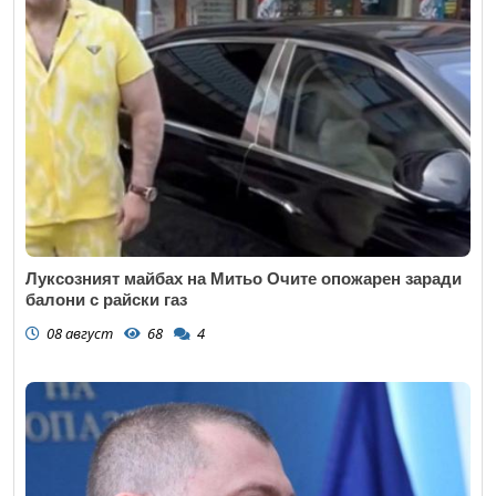
Луксозният майбах на Митьо Очите опожарен заради
балони с райски газ
08 август
68
4