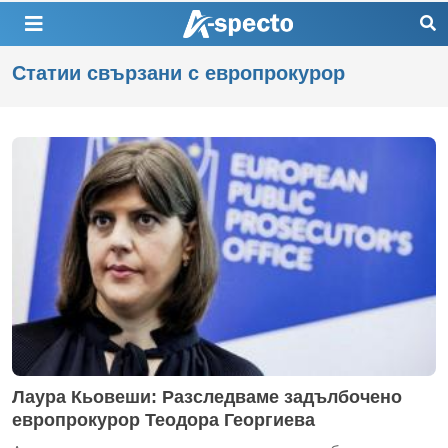
Статии свързани с европрокурор
Лаура Кьовеши: Разследваме задълбочено
европрокурор Теодора Георгиева