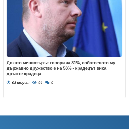
Докато министърът говори за 31%, собственото му
държавно дружество е на 58% - крадецът вика
дръжте крадеца
08 август
64
0