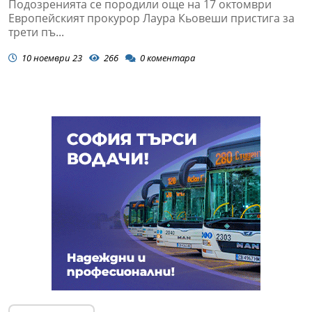
Подозренията се породили още на 17 октомври
Европейският прокурор Лаура Кьовеши пристига за
трети пъ...
10 ноември 23
266
0
коментара