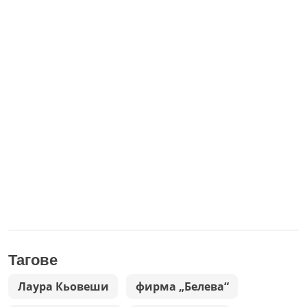
Тагове
Лаура Кьовеши
фирма „Белева“