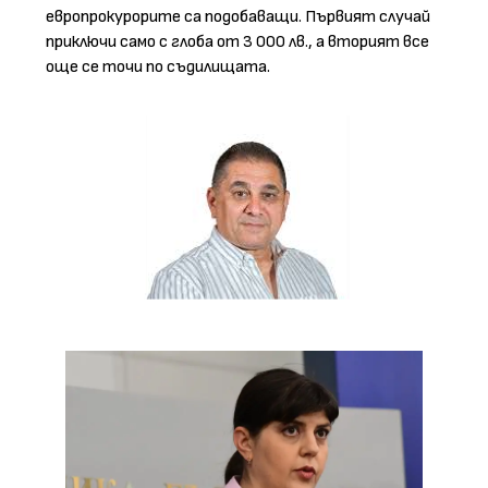
европрокурорите са подобаващи. Първият случай
приключи само с глоба от 3 000 лв., а вторият все
още се точи по съдилищата.