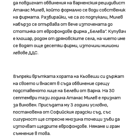
да повдигнат обвинения на варненския рецидивист
Атанас Милев, който формално се води собственик
на фирмата. Разбирайки, че са го подпукали, Милев
набързо се отървава от вече източената до
стотинка от еврофондове фирма „Белева“. Купувач
е клошар, родом от дряновските села, на чието име
се водят още десетки фирми, източили милиони
левове ДДС.
Въпреки врътката хората на Кьовеши си държат
на своето и внасят в съда обвинение срещу
подставеното лице на Белеви от Варна. На 30
септември тази година Атанас Милев е признат
за виновен. Присъдата му 3 години условно,
постановена от Софийския градски съд, със
сигурност ще стресне мнозина точещи зъби да
източват щедрите еврофондове. Нямаме и грам
съмнение в това.