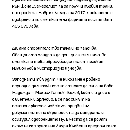
към Фонд „Земеделие“, за да получи първия транш
от проекта. Навръх Коледа на 2017 г. искането е
одобрено и по сметките на фирмата постъпват
463 676 лева.
Да, ама строителство така и не започва.
Обещаната мандра и до ден-днешен я няма. За
сметка на това евросубсидията от половин
милион лева мистериозно изчезва.
Запознати твърдят, че никога не е ровено
сериозно дали пачките не стигат до сина на баба
Надежда – Михаил Ганчев-Белев, който и днес е
съветник в Дряново. Все пак синът на
пенсионерката е човекът, придвижил
документите по европроекта за мандрата и
осигурил одобрението му. Вместо да се ровят
около него хората на Лаура Кьовеши предпочитат