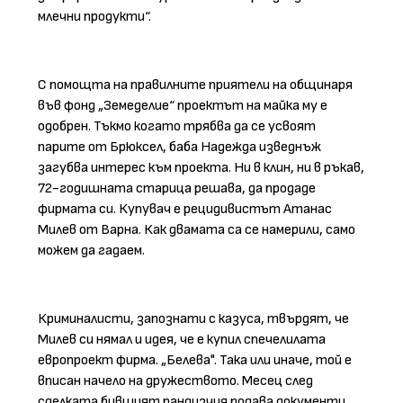
млечни продукти“.
С помощта на правилните приятели на общинаря
във фонд „Земеделие“ проектът на майка му е
одобрен. Тъкмо когато трябва да се усвоят
парите от Брюксел, баба Надежда изведнъж
загубва интерес към проекта. Ни в клин, ни в ръкав,
72-годишната старица решава, да продаде
фирмата си. Купувач е рецидивистът Атанас
Милев от Варна. Как двамата са се намерили, само
можем да гадаем.
Криминалисти, запознати с казуса, твърдят, че
Милев си нямал и идея, че е купил спечелилата
европроект фирма. „Белева". Така или иначе, той е
вписан начело на дружеството. Месец след
сделката бившият пандизчия подава документи