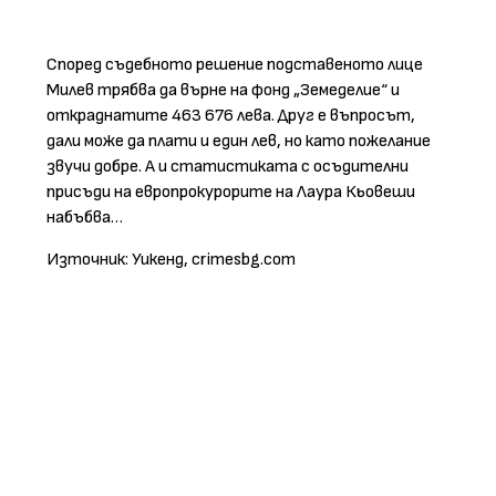
Според съдебното решение подставеното лице
Милев трябва да върне на фонд „Земеделие“ и
откраднатите 463 676 лева. Друг е въпросът,
дали може да плати и един лев, но като пожелание
звучи добре. А и статистиката с осъдителни
присъди на европрокурорите на Лаура Кьовеши
набъбва…
Източник: Уикенд, crimesbg.com