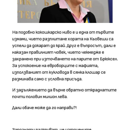
На подобно кокошкарско ниво е и една от първите
измами, чието разплитане хората на Кьовеши са
успели да докарат до край. Друг е въпросът, дали е
наказан правилният човек, чието чекмедже е
захранено при източването на парите от Брюксел.
За успокоение на евроборците с мафията,
използваният от кукловода в сянка клошар се
разминава само с условна присъда.
И задължението да върне обратно откраднатите
почти половин милион лева.
Дали обаче може да го направи?!
Запознати разкриват, че източените