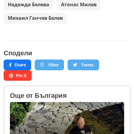
Надежда Белева
Атанас Милев
Михаил Ганчев Белев
Сподели
Share
Viber
Tweet
Pin it
Oще от България