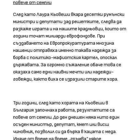
повече от семпли
След като Лаура Кьовеши вкара десетки румънски
министри и депутати зад решетките, следва да
разкаже играта и на нашите крадльовци, които от
години точат милиарди еврофондове. При
създаването на Европрокуратурата мнозина
нашенци отправяха именно такава надежда за
борба с политико-мафиотския картел, опоскал
държавата. За огромно съжаление обаче това се
оказаха само едни наивни мечти или надежди-
говежди, както биха се изразили старите хора.
Три години, след като хората на Кьовеши в
България започнаха работа, резултатите са
повече от семпли. До ден днешен няма нито един
осъден министър, депутат, кмет или висш
чиновник, позволил си да бърка в кацата с меда.
Иначе от време на време „гръмва“ някое