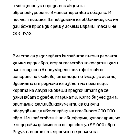
съобщение за поредната акция на
европрокурорите в министерства и общини. И
после… тишина. За повдигане на обвинения, или не
дай боже присъди срещу големи играчи, така и не
се е чуло.
Вместо да разследват калпавите пътни ремонти
за милиарди евро, строителство на спортни зали
или стадиони в обезлюдени села, фиктивно
саниране на блокове, стотиците къщи за гости,
вдигнати от роднини на известни политици,
хората на Лаура Кьовеши предпочитат да се
занимават с дребни тарикати. Като бизнес дама,
опитала с фалшиви документи да си купи
оборудване за автосервиз на стойност 200 000
евро. Или собственик на овцеферма, заподозрян, че
е подправял документи по проект за 69 000 евро.
Резултатите от героичните усилия на