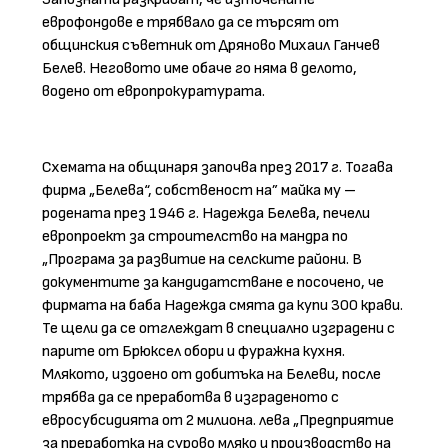
еврофондове е трябвало да се търсят от
общинския съветник от Дряново Михаил Ганчев
Белев. Неговото име обаче го няма в делото,
водено от европрокуратурата.
Схемата на общинаря започва през 2017 г. Тогава
фирма „Белева“, собственост на” майка му –
родената през 1946 г. Надежда Белева, печели
европроект за строителство на мандра по
„Програма за развитие на селските райони. В
документите за кандидатстване е посочено, че
фирмата на баба Надежда смята да купи 300 крави.
Те щели да се отглеждат в специално изградени с
парите от Брюксел обори и фуражна кухня.
Млякото, издоено от добитъка на Белеви, после
трябва да се преработва в изграденото с
евросубсидията от 2 милиона. лева „Предприятие
за преработка на сурово мляко и производство на