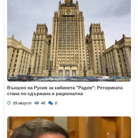
Външно на Русия за кабинета "Радев": Реториката
стана по-сдържана и рационална
09 август
46
0