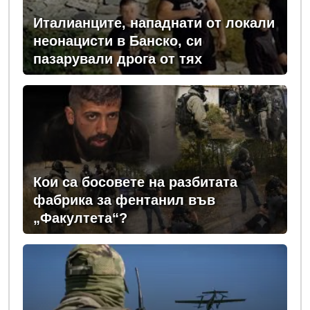
Италианците, нападнати от локали
неонацисти в Банско, си
пазарували дрога от тях
Кои са босовете на разбитата
фабрика за фентанил във
„Факултета“?