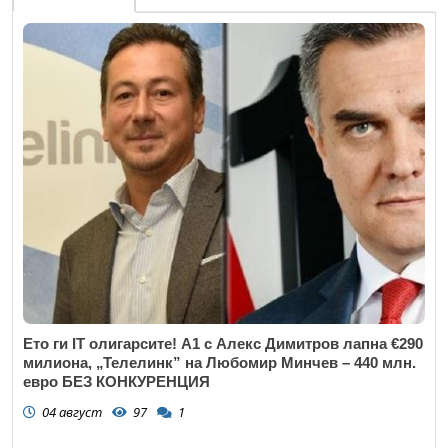
Ето ги IT олигарсите! А1 с Алекс Димитров лапна €290
милиона, „Телелинк” на Любомир Минчев – 440 млн.
евро БЕЗ КОНКУРЕНЦИЯ
04 август
97
1