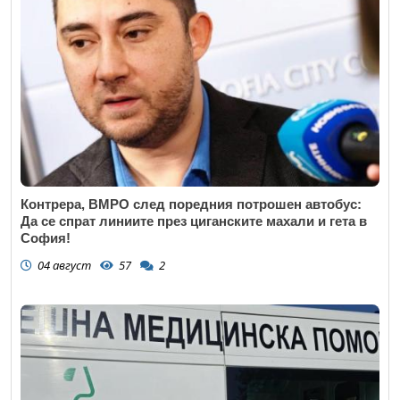
Контрера, ВМРО след поредния потрошен автобус:
Да се спрат линиите през циганските махали и гета в
София!
04 август
57
2