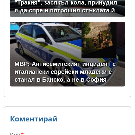
"Тракия", засякъл кола, принудил
я да спре и потрошил стъклата й
МВР: Антисемитският инцидент с
италиански еврейски младежи е
станал в Банско, а не в София
Коментирай
Име
*