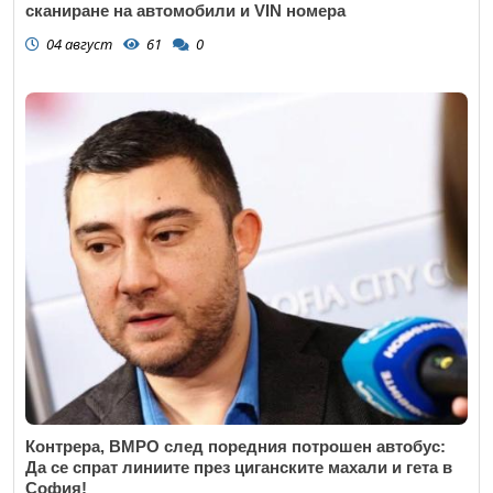
сканиране на автомобили и VIN номера
04 август
61
0
Контрера, ВМРО след поредния потрошен автобус:
Да се спрат линиите през циганските махали и гета в
София!