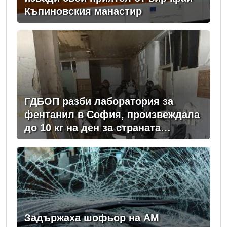
Къпиновския манастир
ГДБОП разби лаборатория за
фентанил в София, произвеждала
до 10 кг на ден за страната
(снимки)
Задържаха шофьор на АМ