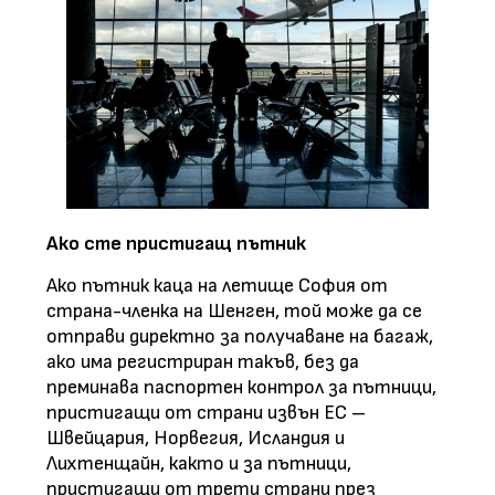
Ако сте пристигащ пътник
Ако пътник каца на летище София от
страна-членка на Шенген, той може да се
отправи директно за получаване на багаж,
ако има регистриран такъв, без да
преминава паспортен контрол за пътници,
пристигащи от страни извън ЕС –
Швейцария, Норвегия, Исландия и
Лихтенщайн, както и за пътници,
пристигащи от трети страни през