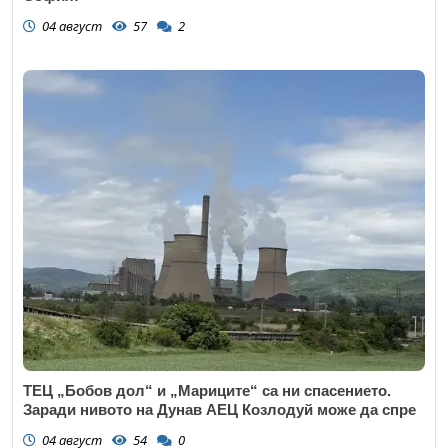
04 август
57
2
ТЕЦ „Бобов дол“ и „Мариците“ са ни спасението.
Заради нивото на Дунав АЕЦ Козлодуй може да спре
04 август
54
0