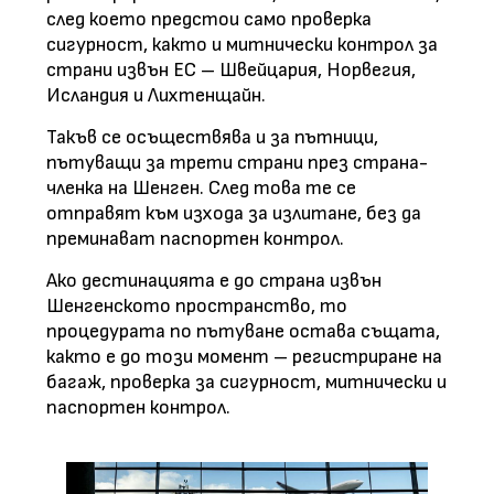
след което предстои само проверка
сигурност, както и митнически контрол за
страни извън ЕС – Швейцария, Норвегия,
Исландия и Лихтенщайн.
Такъв се осъществява и за пътници,
пътуващи за трети страни през страна-
членка на Шенген. След това те се
отправят към изхода за излитане, без да
преминават паспортен контрол.
Ако дестинацията е до страна извън
Шенгенското пространство, то
процедурата по пътуване остава същата,
както е до този момент – регистриране на
багаж, проверка за сигурност, митнически и
паспортен контрол.