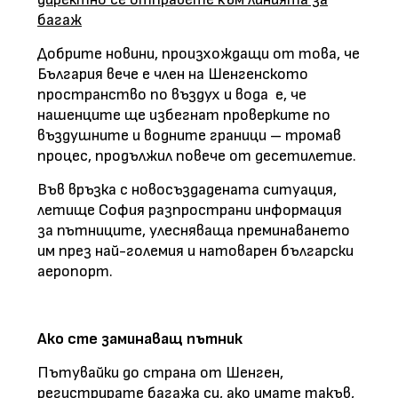
багаж
Добрите новини, произхождащи от това, че
България вече е член на Шенгенското
пространство по въздух и вода
е, че
нашенците ще избегнат проверките по
въздушните и водните граници – тромав
процес, продължил повече от десетилетие.
Във връзка с новосъздадената ситуация,
летище София разпространи информация
за пътниците, улесняваща преминаването
им през най-големия и натоварен български
аеропорт.
Ако сте заминаващ пътник
Пътувайки до страна от Шенген,
регистрирате багажа си, ако имате такъв,