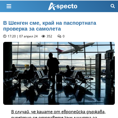
В Шенген сме, край на паспортната
проверка за самолета
17:20 | 07 април 24
352
0
В случай, че кацате от европейска държава,
директно се отправете към линията за