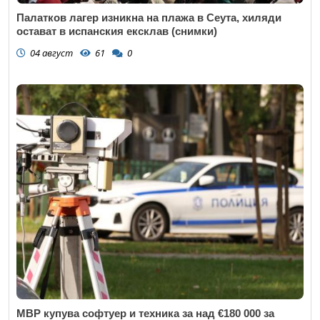
Палатков лагер изникна на плажа в Сеута, хиляди
остават в испанския ексклав (снимки)
04 август
61
0
МВР купува софтуер и техника за над €180 000 за