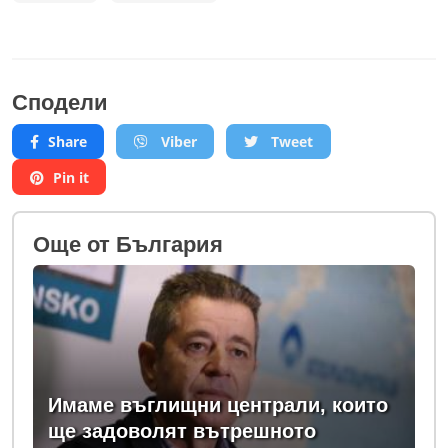
Сподели
Share
Viber
Tweet
Pin it
Oще от България
Имаме въглищни централи, които
ще задоволят вътрешното