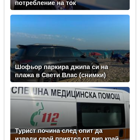
потребление на ток
Шофьор паркира джипа си на
плажа в Свети Влас (снимки)
Турист почина след опит да
извади свой приятел от вир край