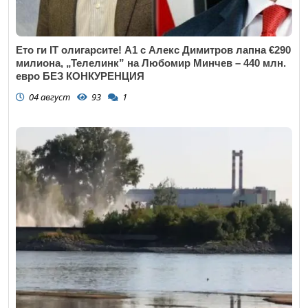
Ето ги IT олигарсите! А1 с Алекс Димитров лапна €290
милиона, „Телелинк” на Любомир Минчев – 440 млн.
евро БЕЗ КОНКУРЕНЦИЯ
04 август
93
1