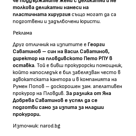
че поддържаните жени с деликатни и не
толкова деликатни намеси на
пластичната хирургия
също могат да са
подготвени и задълбочени юристи.
Реклама
Друг отличник на изпитите е
Георги
Саватинов – син на Васил Саватинов,
директор на пловдивското Пето РПУ в
оставка
. Той е бивш прокурорски помощник,
който напоследък е бил забелязван често в
адвокатската кантора и в компанията на
Румен Попов – доскорошен зам. апелативен
прокурор на Пловдив.
За разлика от Яна
Добрева Саватинов е успял да се
подготви само за изпита за младши
прокурори.
Източник: narod.bg