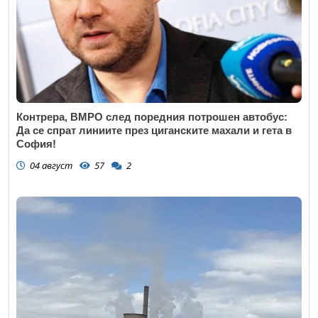
Контрера, ВМРО след поредния потрошен автобус:
Да се спрат линиите през циганските махали и гета в
София!
04 август
57
2