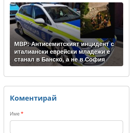
МВР: Антисемитският инцидент с
италиански еврейски младежи е
станал в Банско, а не в София
Коментирай
Име
*