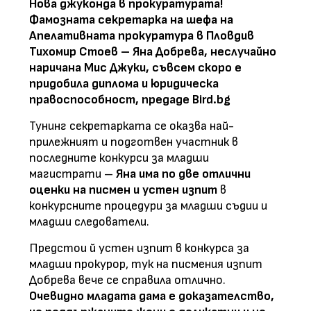
Нова джуконда в прокуратурата!
Фамозната секретарка на шефа на
Апелативната прокуратура в Пловдив
Тихомир Стоев – Яна Добрева, неслучайно
наричана Мис Джуки, съвсем скоро е
придобила диплома и юридическа
правоспособност, предаде Bird.bg
Тунинг секретарката се оказва най-
прилежният и подготвен участник в
последните конкурси за младши
магистрати –
Яна има по две отлични
оценки на писмен и устен изпит
в
конкурсните процедури за младши съдии и
младши следователи.
Предстои й устен изпит в конкурса за
младши прокурор, тук на писмения изпит
Добрева вече се справила отлично.
Очевидно младата дама е доказателство,