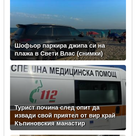
Шофьор паркира джипа си на
плажа в Свети Влас (снимки)
Турист почина след опит да
извади свой приятел от вир край
Къпиновския манастир