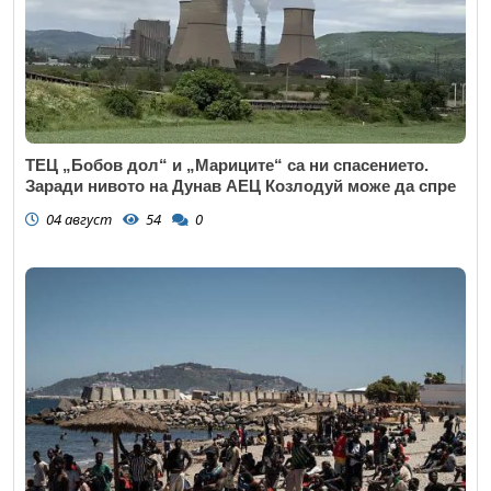
ТЕЦ „Бобов дол“ и „Мариците“ са ни спасението.
Заради нивото на Дунав АЕЦ Козлодуй може да спре
04 август
54
0