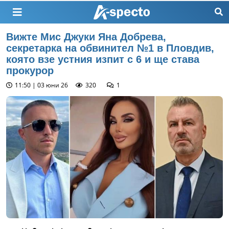
Вижте Мис Джуки Яна Добрева,
секретарка на обвинител №1 в Пловдив,
която взе устния изпит с 6 и ще става
прокурор
11:50 | 03 юни 26
320
1