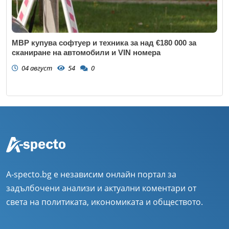
МВР купува софтуер и техника за над €180 000 за
сканиране на автомобили и VIN номера
04 август
54
0
A-specto.bg е независим онлайн портал за
задълбочени анализи и актуални коментари от
света на политиката, икономиката и обществото.