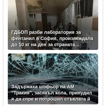
ГДБОП разби лаборатория за
фентанил в София, произвеждала
до 10 кг на ден за страната
(снимки)
Задържаха шофьор на АМ
"Тракия", засякъл кола, принудил
я да спре и потрошил стъклата й