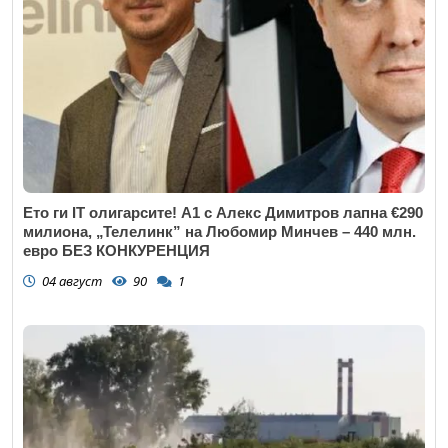
Коментар
*
Ето ги IT олигарсите! А1 с Алекс Димитров лапна €290
милиона, „Телелинк” на Любомир Минчев – 440 млн.
евро БЕЗ КОНКУРЕНЦИЯ
04 август
90
1
Откажи