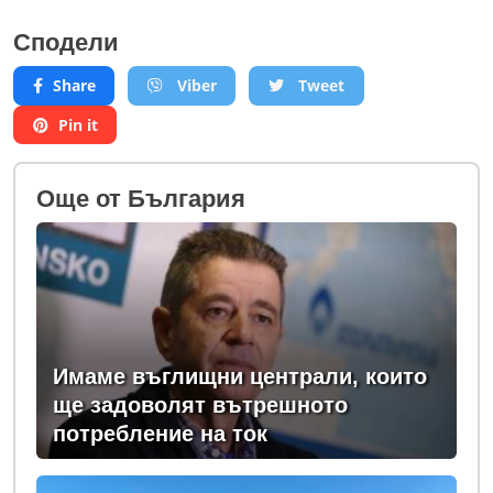
Сподели
Share
Viber
Tweet
Pin it
Oще от България
Имаме въглищни централи, които
ще задоволят вътрешното
потребление на ток