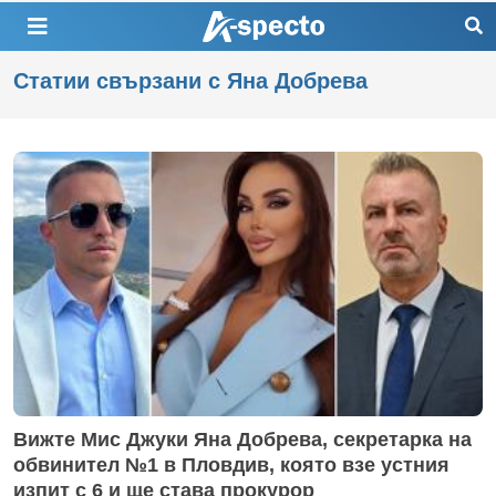
Статии свързани с Яна Добрева
Вижте Мис Джуки Яна Добрева, секретарка на
обвинител №1 в Пловдив, която взе устния
изпит с 6 и ще става прокурор