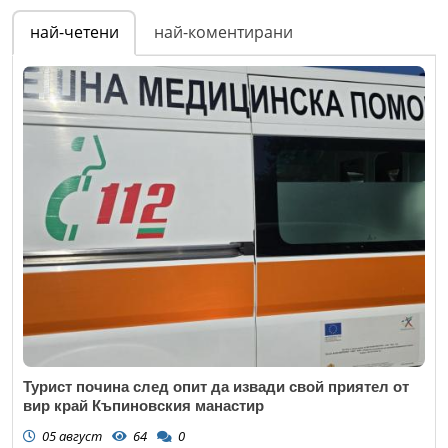
най-четени
най-коментирани
Турист почина след опит да извади свой приятел от
вир край Къпиновския манастир
05 август
64
0