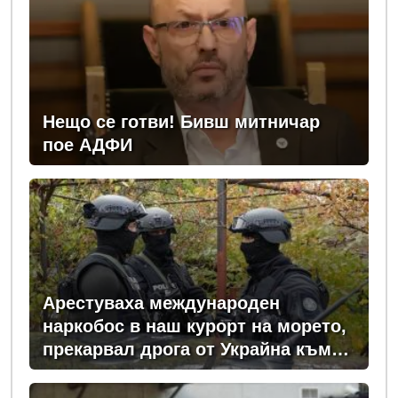
Нещо се готви! Бивш митничар
пое АДФИ
Арестуваха международен
наркобос в наш курорт на морето,
прекарвал дрога от Украйна към
ЕС