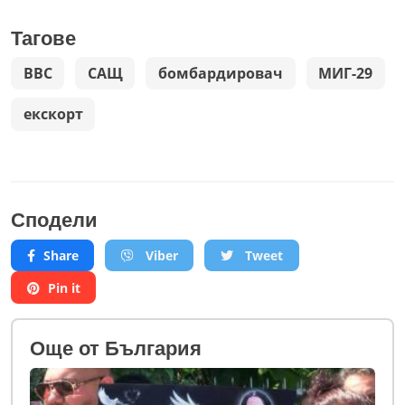
Тагове
ВВС
САЩ
бомбардировач
МИГ-29
екскорт
Сподели
Share
Viber
Tweet
Pin it
Oще от България