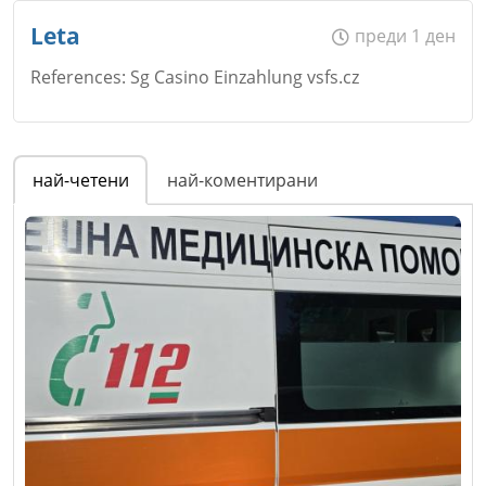
Име
*
Leta
преди 1 ден
References: Sg Casino Einzahlung vsfs.cz
Email
Име
*
най-четени
най-коментирани
Коментар
*
Email
Коментар
*