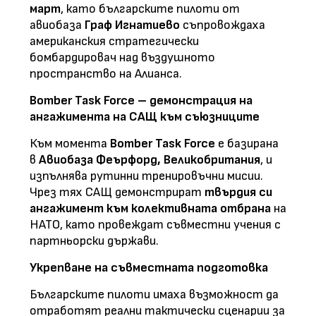
март
, като българските пилоти от
авиобаза
Граф Игнатиево
съпровождаха
американския стратегически
бомбардировач над въздушното
пространство на Алианса.
Bomber Task Force – демонстрация на
ангажимента на САЩ към съюзниците
Към момента
Bomber Task Force
е базирана
в
Авиобаза Феърфорд, Великобритания
, и
изпълнява рутинни тренировъчни мисии.
Чрез тях САЩ демонстрират
твърдия си
ангажимент към колективната отбрана
на
НАТО, като провеждат съвместни учения с
партньорски държави.
Укрепване на съвместната подготовка
Българските пилоти имаха възможност да
отработят реални тактически сценарии за