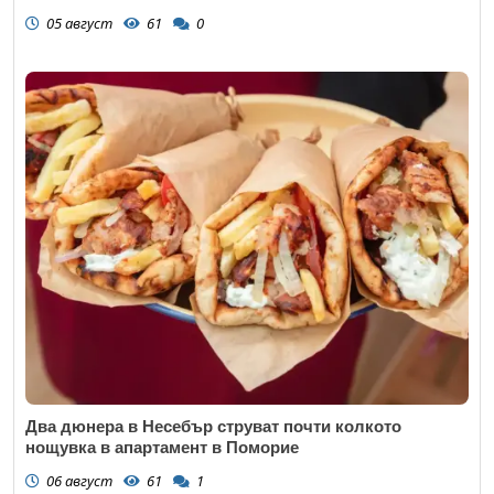
05 август
61
0
Два дюнера в Несебър струват почти колкото
нощувка в апартамент в Поморие
06 август
61
1