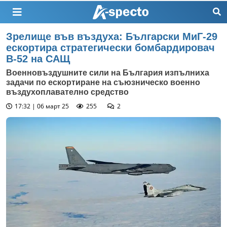
Зрелище във въздуха: Български МиГ-29
ескортира стратегически бомбардировач
B-52 на САЩ
Военновъздушните сили на България изпълниха
задачи по ескортиране на съюзническо военно
въздухоплавателно средство
17:32 | 06 март 25
255
2