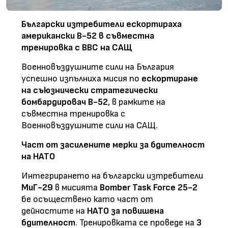
Български изтребители ескортираха
американски B-52 в съвместна
тренировка с ВВС на САЩ
Военновъздушните сили на България
успешно изпълниха мисия по
ескортиране
на съюзнически стратегически
бомбардировач B-52
, в рамките на
съвместна тренировка с
Военновъздушните сили на САЩ.
Част от засилените мерки за бдителност
на НАТО
Интегрирането на български изтребители
МиГ-29
в мисията
Bomber Task Force 25-2
бе осъществено като част от
дейностите на
НАТО за повишена
бдителност
. Тренировката се проведе на
3