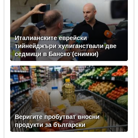
Италианските еврейски
тийнейджъри хулиганствали две
седмици в Банско (снимки)
Веригите пробутват вносни
продукти за български