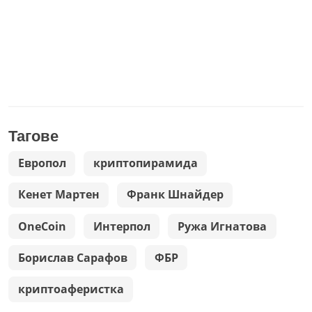
Тагове
Европол
криптопирамида
Кенет Мартен
Франк Шнайдер
OneCoin
Интерпол
Ружа Игнатова
Борислав Сарафов
ФБР
криптоаферистка