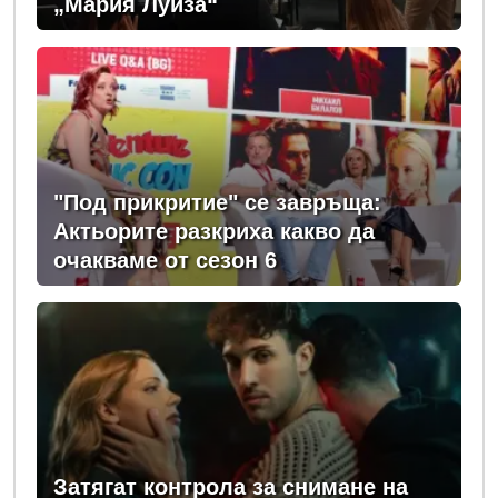
„Мария Луиза“
"Под прикритие" се завръща:
Актьорите разкриха какво да
очакваме от сезон 6
Затягат контрола за снимане на