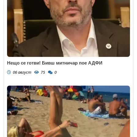
Нещо се готви! Бивш митничар пое АДФИ
06 август
75
0