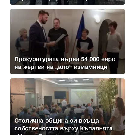
задържан у нас
Прокуратурата върна 54 000 евро
на жертви на „ало“ измамници
Столична община си връща
собствеността върху Къпалнята