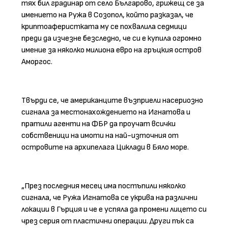
тях бил градинар от село Българово, грижещ се за
имението на Ружа в Созопол, който разказал, че
криптоаферистката му се похвалила седмици
преди да изчезне безследно, че си е купила огромно
имение за няколко милиона евро на гръцкия остров
Аморгос.
Твърди се, че американците възприели насериозно
сигнала за местонахождението на Игнатова и
пратили агенти на ФБР да проучат всички
собственици на имоти на най-източния от
островите на архипелага Циклади в Бяло море.
„През последния месец има постъпили няколко
сигнала, че Ружа Игнатова се укрива на различни
локации в Гърция и че е успяла да промени лицето си
чрез серия от пластични операции. Други пък са