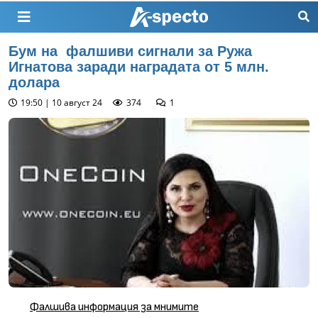
Бум на фалшиви сигнали за Ружа
Игнатова заради наградата от 5 млн.
долара
19:50 | 10 август 24
374
1
Фалшива информация за мнимите