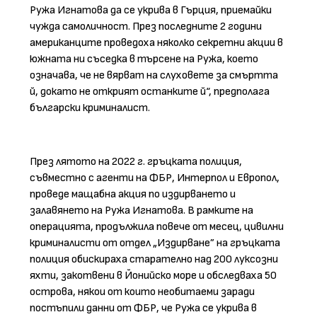
Ружа Игнатова да се укрива в Гърция, приемайки
чужда самоличност. През последните 2 години
американците проведоха няколко секретни акции в
южната ни съседка в търсене на Ружа, което
означава, че не вярват на слуховете за смъртта
й, докато не открият останките й“, предполага
български криминалист.
През лятото на 2022 г. гръцката полиция,
съвместно с агенти на ФБР, Интерпол и Европол,
проведе мащабна акция по издирването и
залавянето на Ружа Игнатова. В рамките на
операцията, продължила повече от месец, цивилни
криминалисти от отдел „Издирване” на гръцката
полиция обискираха старателно над 200 луксозни
яхти, закотвени в Йонийско море и обследваха 50
острова, някои от които необитаеми заради
постъпили данни от ФБР, че Ружа се укрива в