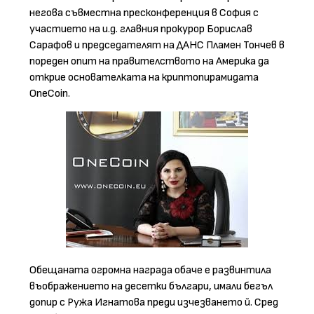
негова съвместна пресконференция в София с
участието на и.д. главния прокурор Борислав
Сарафов и председателят на ДАНС Пламен Тончев в
пореден опит на правителството на Америка да
открие основателката на криптопирамидата
OneCoin.
Обещаната огромна награда обаче е развинтила
въображението на десетки българи, имали бегъл
допир с Ружа Игнатова преди изчезването й. Сред