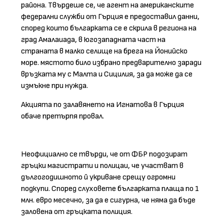
района. Твърдеше се, че агент на американските
федерални служби от Гърция е предоставил данни,
според които българката се е скрила в региона на
град Амалаиада, в югозападната част на
страната в малко селище на брега на Йонийско
море. мястото било избрано предварително заради
връзката му с Малта и Сицилия, за да може да се
измъкне при нужда.
Акцията по залавянето на Игнатова в Гърция
обаче претърпя провал.
Неофициално се твърди, че от ФБР подозират
гръцки магистрати и полицаи, че участват в
дългогодишното й укриване срещу огромни
подкупи. Според слуховете българката плаща по 1
млн. евро месечно, за да е сигурна, че няма да бъде
заловена от гръцката полиция.