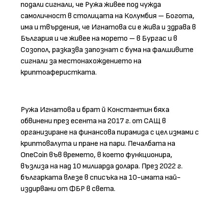
подали сигнали, че Ружа живее под чужда
самоличност в столицата на Колумбия – Богота,
има и твърдения, че Игнатова си е жива и здрава в
България и че живее на морето – в Бургас и в
Созопол, разказва запознат с бума на фалшивите
сигнали за местонахождението на
криптоаферистката.
Ружа Игнатова и брат й Константин бяха
обвинени през есента на 2017 г. от САЩ в
организиране на финансова пирамида с цел измами с
криптовалута и пране на пари. Печалбата на
OneCoin във времето, в което функционира,
възлиза на над 10 милиарда долара. През 2022 г.
българката влезе в списъка на 10-имата най-
издирвани от ФБР в света.