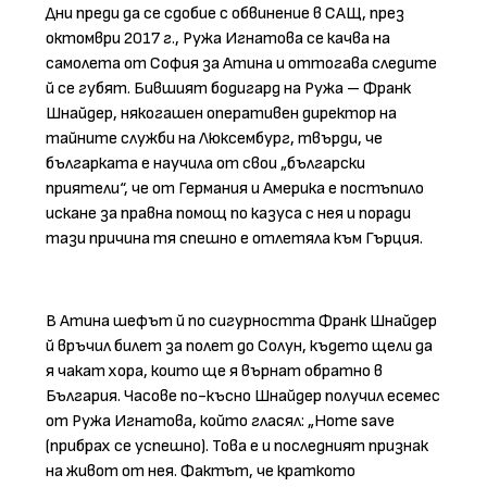
Дни преди да се сдобие с обвинение в САЩ, през
октомври 2017 г., Ружа Игнатова се качва на
самолета от София за Атина и оттогава следите
й се губят. Бившият бодигард на Ружа – Франк
Шнайдер, някогашен оперативен директор на
тайните служби на Люксембург, твърди, че
българката е научила от свои „български
приятели“, че от Германия и Америка е постъпило
искане за правна помощ по казуса с нея и поради
тази причина тя спешно е отлетяла към Гърция.
В Атина шефът й по сигурността Франк Шнайдер
й връчил билет за полет до Солун, където щели да
я чакат хора, които ще я върнат обратно в
България. Часове по-късно Шнайдер получил есемес
от Ружа Игнатова, който гласял: „Home save
(прибрах се успешно). Това е и последният признак
на живот от нея. Фактът, че краткото