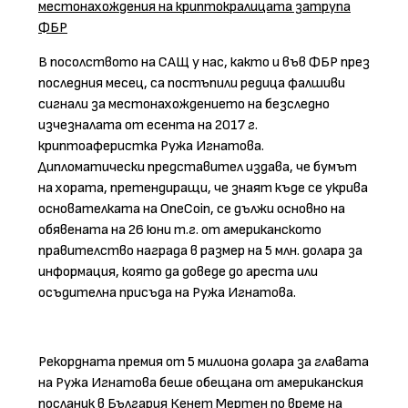
местонахождения на криптокралицата затрупа
ФБР
В посолството на САЩ у нас, както и във ФБР през
последния месец, са постъпили редица фалшиви
сигнали за местонахождението на безследно
изчезналата от есента на 2017 г.
криптоаферистка Ружа Игнатова.
Дипломатически представител издава, че бумът
на хората, претендиращи, че знаят къде се укрива
основателката на OneCoin, се дължи основно на
обявената на 26 юни т.г. от американското
правителство награда в размер на 5 млн. долара за
информация, която да доведе до ареста или
осъдителна присъда на Ружа Игнатова.
Рекордната премия от 5 милиона долара за главата
на Ружа Игнатова беше обещана от американския
посланик в България Кенет Мертен по време на