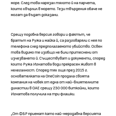
море. След това нарязал тялото й на парчета,
които хвърлил в морето. Тези твърдения обаче не
могат да бъдат доказани.
Срещу подобна версия говори и фактът, че
братът на Ружа и майка й, са разговаряли с нея по
телефона след предполагаемото убийство. Освен
това видимо те изобщо не били притеснени от
изчезването й. Съществуват и документи, според
които Ружа Игнатова води прекрасен живот в
нелегалност. Според тях още през 2015 г.
основателката на OneCoin продала своята
компания на човек от една от най-влиятелните
династии в ОАЕ срещу 230 000 биткойни, които
Игнатова получила на три флашки.
„От ФБР приемат като най-меродавна версията