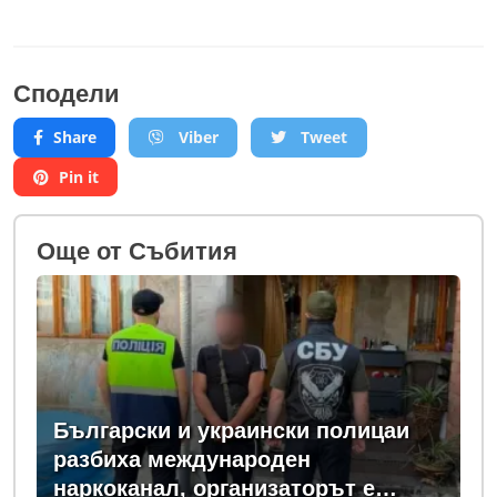
Сподели
Share
Viber
Tweet
Pin it
Oще от Събития
Български и украински полицаи
разбиха международен
наркоканал, организаторът е