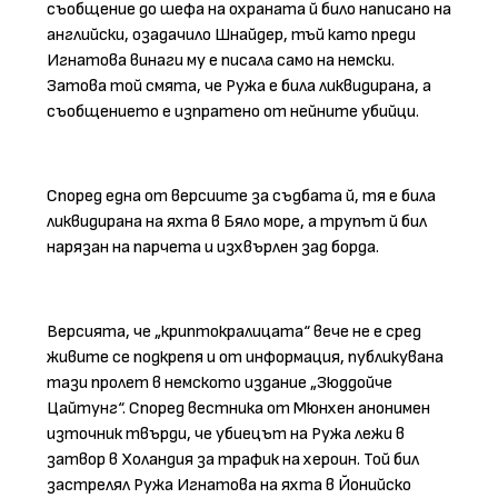
съобщение до шефа на охраната й било написано на
английски, озадачило Шнайдер, тъй като преди
Игнатова винаги му е писала само на немски.
Затова той смята, че Ружа е била ликвидирана, а
съобщението е изпратено от нейните убийци.
Според една от версиите за съдбата й, тя е била
ликвидирана на яхта в Бяло море, а трупът й бил
нарязан на парчета и изхвърлен зад борда.
Версията, че „криптокралицата“ вече не е сред
живите се подкрепя и от информация, публикувана
тази пролет в немското издание „Зюддойче
Цайтунг“. Според вестника от Мюнхен анонимен
източник твърди, че убиецът на Ружа лежи в
затвор в Холандия за трафик на хероин. Той бил
застрелял Ружа Игнатова на яхта в Йонийско