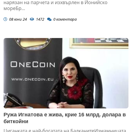
нарязан на парчета и изхвърлен в Йонийско
мореБр...
08 юни 24
1472
0
коментара
Ружа Игнатова е жива, крие 16 млрд. долара в
биткойни
Циганката е най-богатата на БалканитеИзмамницата