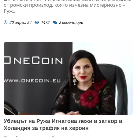
от ромски произход, която изчезна мистериозно –
Руж...
20 април 24
1472
2
коментара
Убиецът на Ружа Игнатова лежи в затвор в
Холандия за трафик на хероин