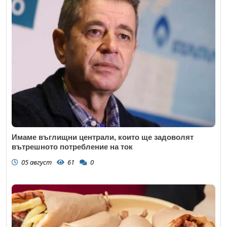
Имаме въглищни централи, които ще задоволят
вътрешното потребление на ток
05 август
61
0