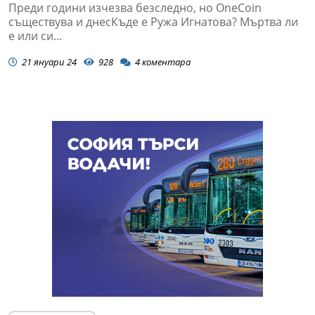
Преди години изчезва безследно, но OneСoin
съществува и днесКъде е Ружа Игнатова? Мъртва ли
е или си...
21 януари 24
928
4
коментара