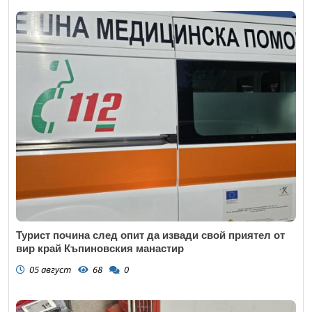
Турист почина след опит да извади свой приятел от
вир край Къпиновския манастир
05 август
68
0