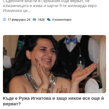
Съдебните власти в Германия още вярват, че
измамницата е жива и харчи 9-те милиарда евро
Изминаха це...
17 февруари 24
1828
0
коментара
Къде е Ружа Игнатова и защо някои все още ѝ
вярват?