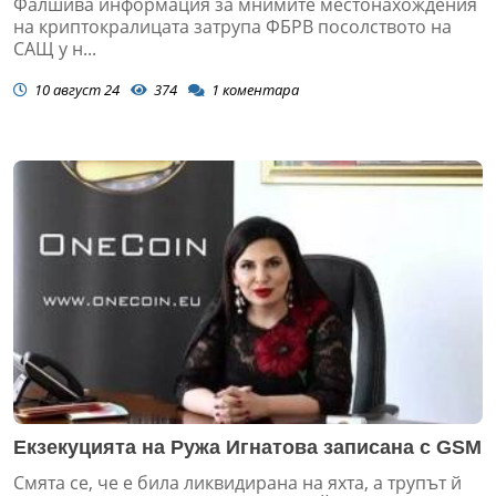
Фалшива информация за мнимите местонахождения
на криптокралицата затрупа ФБРВ посолството на
САЩ у н...
10 август 24
374
1
коментара
Екзекуцията на Ружа Игнатова записана с GSM
Смята се, че е била ликвидирана на яхта, а трупът й