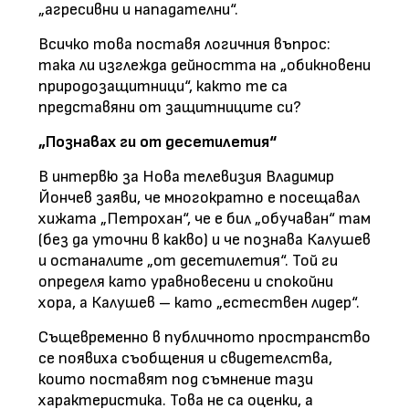
„агресивни и нападателни“.
Всичко това поставя логичния въпрос:
така ли изглежда дейността на „обикновени
природозащитници“, както те са
представяни от защитниците си?
„Познавах ги от десетилетия“
В интервю за Нова телевизия Владимир
Йончев заяви, че многократно е посещавал
хижата „Петрохан“, че е бил „обучаван“ там
(без да уточни в какво) и че познава Калушев
и останалите „от десетилетия“. Той ги
определя като уравновесени и спокойни
хора, а Калушев – като „естествен лидер“.
Същевременно в публичното пространство
се появиха съобщения и свидетелства,
които поставят под съмнение тази
характеристика. Това не са оценки, а