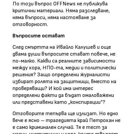
По този въпрос OFFNews не публикува
критични материали. Няма разследване,
няма въпроси, няма настояване за
отговорност.
Въпросите остават
След смъртта на Ивайло Калушев и още
двама души въпросите стават повече, не
по-малко. Какви са реалните зависимости
между хора, НПО-та, медии и политически
решения? Защо определени журналисти
избират ролята на защитници, вместо на
проверяващи? И кой има интерес
определени факти да бъдат омаловажени
или представени като „конспирации“?
Отговорите тепърва ще излизат. Но едно
вече е ясно – трагедията край Петрохан не
е само криминален случай. Тя е тест за