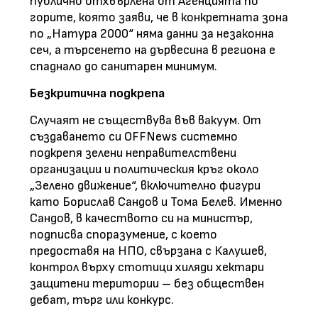
публично отхвърлена от Агенцията по
горите, която заяви, че в конкретната зона
по „Натура 2000“ няма данни за незаконна
сеч, а търсенето на дървесина в региона е
спаднало до санитарен минимум.
Безкритична подкрепа
Случаят не съществува във вакуум. От
създаването си OFFNews системно
подкрепя зелени неправителствени
организации и политическия кръг около
„Зелено движение“, включително фигури
като Борислав Сандов и Тома Белев. Именно
Сандов, в качеството си на министър,
подписва споразумение, с което
предоставя на НПО, свързана с Калушев,
контрол върху стотици хиляди хектари
защитени територии – без обществен
дебат, търг или конкурс.