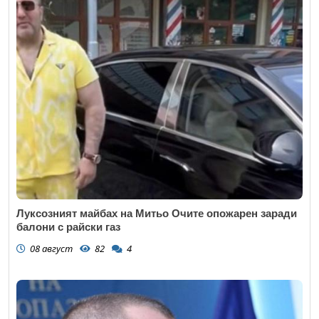
Луксозният майбах на Митьо Очите опожарен заради
балони с райски газ
08 август
82
4