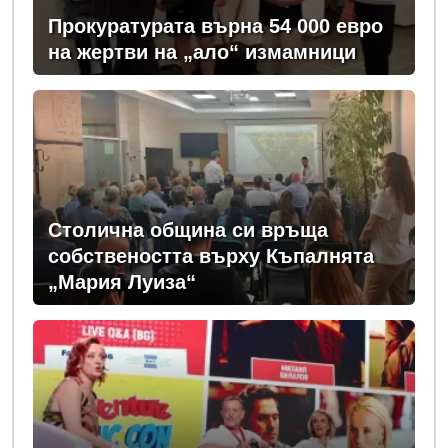
Прокуратурата върна 54 000 евро
на жертви на „ало“ измамници
Столична община си връща
собствеността върху Къпалнята
„Мария Луиза“