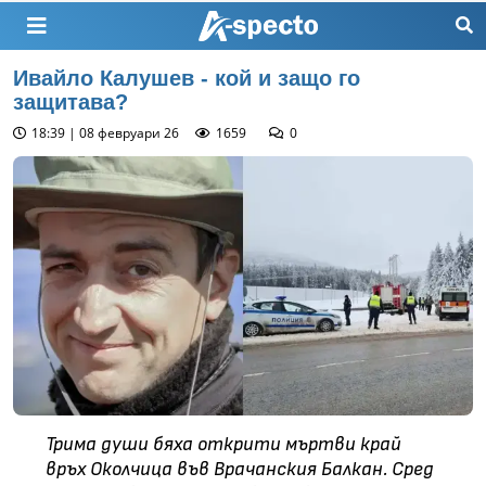
Ивайло Калушев - кой и защо го
защитава?
18:39 | 08 февруари 26
1659
0
Трима души бяха открити мъртви край
връх Околчица във Врачанския Балкан. Сред