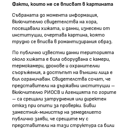
Факти, които не се вписват в картината
Събраната до момента информация,
включително свидетелства на хора,
посещавали хижата, и данни, изнесени от
институции, очертава картина, която
трудно се вписва в романтизирания образ.
По публично известни данни територията
около хижата е била оборудвана с камери,
термокамери, дронове и охранителни
съоръжения, а достъпът на външни лица е
бил ограничаван. Свидетелства сочат, че
представители на държавни институции –
включително РИОСВ и Агенцията по горите
– са срещали затруднения или директен
отказ при опити за проверки. Бивш
заместник-министър на земеделието
публично заяви, че срещите му с
представители на тази структура са били