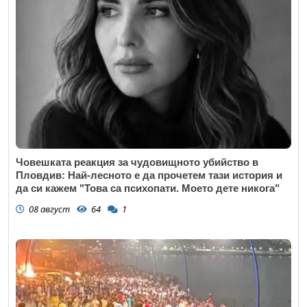
Човешката реакция за чудовищното убийство в
Пловдив: Най-лесното е да прочетем тази история и
да си кажем "Това са психопати. Моето дете никога"
08 август
64
1