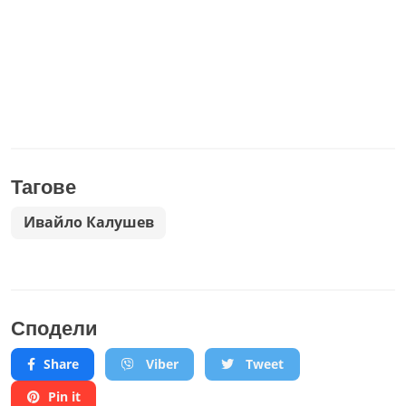
Тагове
Ивайло Калушев
Сподели
Share
Viber
Tweet
Pin it