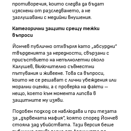
противоречия, които следва да бъдат
изяснени от разследването, а не
заглушавани с медийни внушения.
Категорични защити срещу тежки
въпроси
Йончев публично отхвърля като „абсурдни“
твърденията за нередности, свързани с
присъствието на непълнолетни около
Калушев, включително съвместни
пътувания и живеене. Това са въпроси,
които не се решават с лични убеждения или
морални оценки, а с проверка на факти –
нещо, което към момента липсва в
защитните му изяви.
Подобен подход се наблюдава и при тезата
за „дървената мафия“, която според Йончев
стояла зад убийствата. Тази версия беше