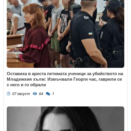
Оставиха в ареста петимата ученици за убийството на
Младежкия хълм: Измъчвали Георги час, гаврили се
с него и го обрали
07 август
64
1