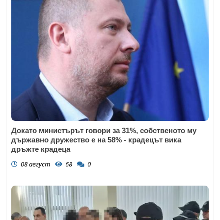
Докато министърът говори за 31%, собственото му
държавно дружество е на 58% - крадецът вика
дръжте крадеца
08 август
68
0