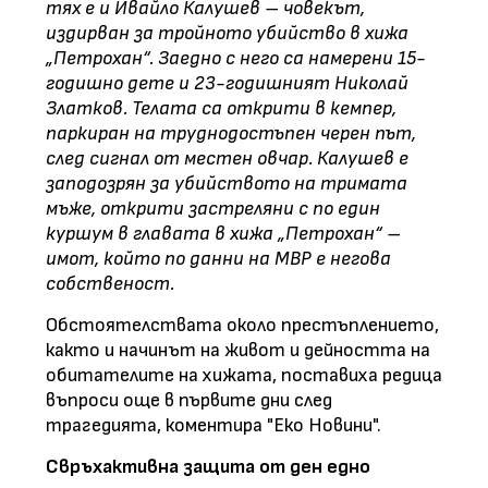
тях е и Ивайло Калушев – човекът,
издирван за тройното убийство в хижа
„Петрохан“. Заедно с него са намерени 15-
годишно дете и 23-годишният Николай
Златков. Телата са открити в кемпер,
паркиран на труднодостъпен черен път,
след сигнал от местен овчар. Калушев е
заподозрян за убийството на тримата
мъже, открити застреляни с по един
куршум в главата в хижа „Петрохан“ –
имот, който по данни на МВР е негова
собственост.
Обстоятелствата около престъплението,
както и начинът на живот и дейността на
обитателите на хижата, поставиха редица
въпроси още в първите дни след
трагедията, коментира "Еко Новини".
Свръхактивна защита от ден едно