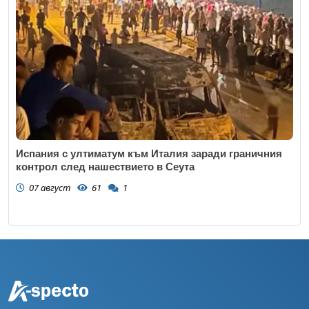
Испания с ултиматум към Италия заради граничния
контрол след нашествието в Сеута
07 август
61
1