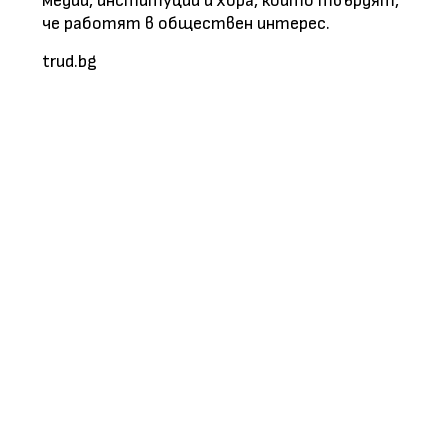
медии, институции и хора, които твърдят,
че работят в обществен интерес.
trud.bg