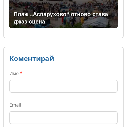
Плаж „Аспарухово“ отново става
джаз сцена
Коментирай
Име
*
Email