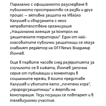
Паралелно с официалното разследване в
публичното пространство се разви и друг
процес – активна защита на Ивайло
Калушев и свързаната с него
неправителствена организация
„Национална агенция за контрол на
защитените територии“. Един от най-
гласовитите публични защитници се оказа
главният редактор на OFFNews Владимир
Йончев.
Още в първите часове след разкритията за
случилото се в хижата, Йончев започна
серия от публикации и коментари в
социалните мрежи, в които представя
Калушев и убитите като „почтени хора“,
„природозащитници“ и жертви на
конспирация. Тези позиции се повтарят и в
телевизионни участия.