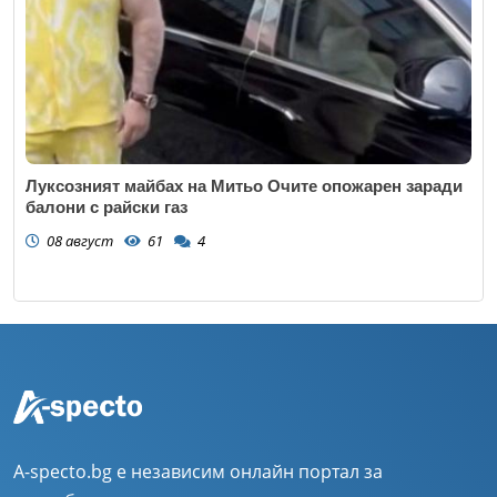
Луксозният майбах на Митьо Очите опожарен заради
балони с райски газ
08 август
61
4
A-specto.bg е независим онлайн портал за