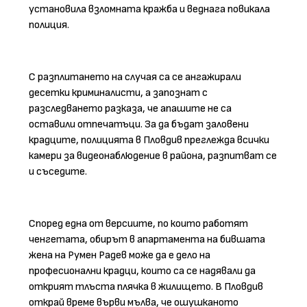
установила взломната кражба и веднага повикала
полиция.
С разплитането на случая са се ангажирали
десетки криминалисти, а запознат с
разследването разказа, че апашите не са
оставили отпечатъци. За да бъдат заловени
крадците, полицията в Пловдив преглежда всички
камери за видеонаблюдение в района, разпитват се
и съседите.
Според една от версиите, по които работят
ченгетата, обирът в апартамента на бившата
жена на Румен Радев може да е дело на
професионални крадци, които са се надявали да
открият тлъста плячка в жилището. В Пловдив
открай време върви мълва, че ошушканото