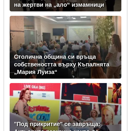
на жертви на „ало“ измамници
Столична община си връща
собствеността върху Къпалнята
„Мария Луиза“
"Под прикритие" се завръща: