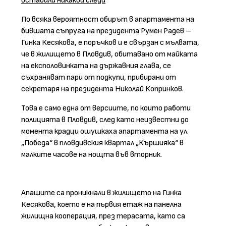
оставили никакви следи
По всяка вероятност обирът в апартамента на
бившата съпруга на президента Румен Радев –
Гинка Кесякова, е поръчков и е свързан с мълвата,
че в жилището в Пловдив, обитавано от майката
на експоловинката на държавния глава, се
съхраняват пари от подкупи, прибирани от
секретаря на президента Николай Копринков.
Това е само една от версиите, по които работи
полицията в Пловдив, след като неизвестни до
момента крадци ошушкаха апартамента на ул.
„Победа“ в пловдивския квартал „Кършияка“ в
малките часове на нощта във вторник.
Апашите са проникнали в жилището на Гинка
Кесякова, което е на първия етаж на панелна
жилищна кооперация, през терасата, като са