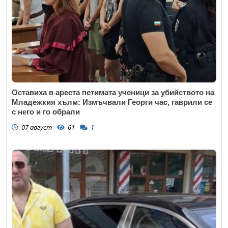
Оставиха в ареста петимата ученици за убийството на
Младежкия хълм: Измъчвали Георги час, гаврили се
с него и го обрали
07 август
61
1