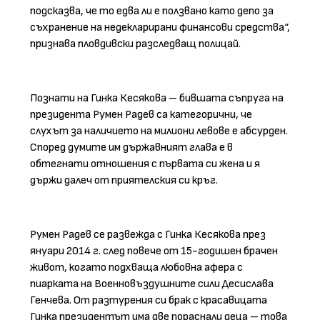
подсказва, че то едва ли е ползвано като депо за
съхранение на недекларирани финансови средства“,
признава пловдивски разследващ полицай.
Познати на Гинка Кесякова – бившата съпруга на
президента Румен Радев са категорични, че
слухът за наличието на милиони левове е абсурден.
Според думите им държавният глава е в
обтегнати отношения с първата си жена и я
държи далеч от приятелския си кръг.
Румен Радев се развежда с Гинка Кесякова през
януари 2014 г. след повече от 15-годишен брачен
живот, когато подхваща любовна афера с
пиарката на Военновъздушните сили Десислава
Генчева. От разтурения си брак с красавицата
Гинка президентът има две пораснали деца – това