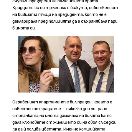
счупили прозореца на балконската врата.
Крадците са си тръгнали с бижута, собственост
на бившата тъща на президента, която не е
декларирала пред полицията да е съхранявала пари
в имота си.
Ограбеният апартамент е бил празен, когато е
навестен от крадците – няколко дни по-рано
стопанката на имота заминала на вилата като
дала ключовете от жилището си на своя съседка,
за да й полива цветята. Именно комшийката