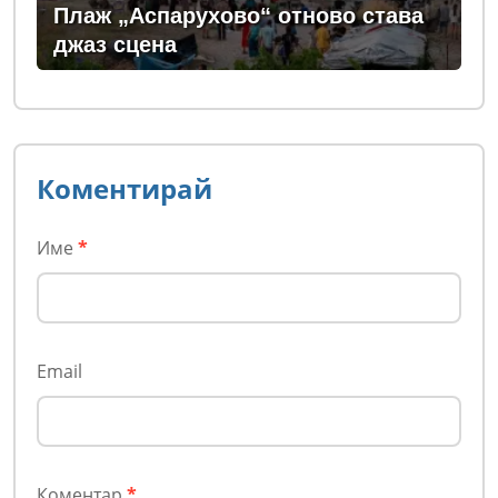
Плаж „Аспарухово“ отново става
джаз сцена
Коментирай
Име
*
Email
Коментар
*