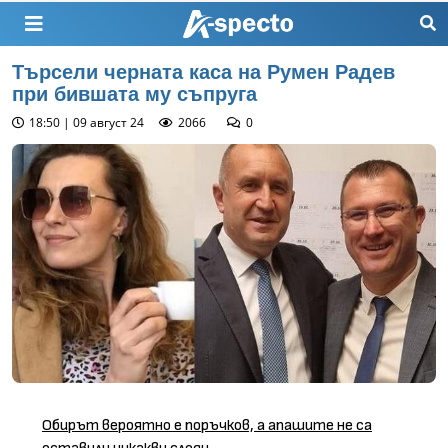
Търсели черната каса на Румен Радев
при бившата му съпруга
18:50 | 09 август 24
2066
0
Обирът вероятно е поръчков, а апашите не са