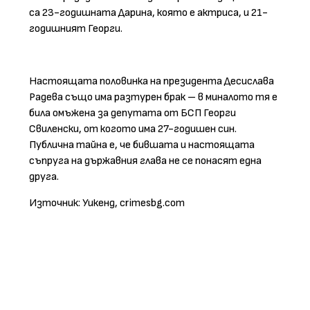
са 23-годишната Дарина, която е актриса, и 21-
годишният Георги.
Настоящата половинка на президента Десислава
Радева също има разтурен брак – в миналото тя е
била омъжена за депутата от БСП Георги
Свиленски, от когото има 27-годишен син.
Публична тайна е, че бившата и настоящата
съпруга на държавния глава не се понасят една
друга.
Източник: Уикенд, crimesbg.com