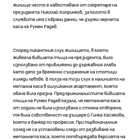
жилище често е навестявано от секретаря на
президента Николай Копринков, за когото в
службите има събрани данни, че държи черната
каса на Румен Радев.
Според пикантния слух жилището, в което
живеела бившата тъща на президента, било
използвано от приближени до държавния глава
като депо за временно съхранение на стотици
хиляди левове. В полза на този слух е наличието на
метална каса в ошушкания апартамент, която
обаче била празна. Пред криминалистите бившата
тъща на Румен Радев казала, че металната каса
от години не била използвана и стояла отворена,
тя била собственост на дъщеря й Гинка Кесякова,
която е банкер по професия. При първоначалния
оглед не са установени следи от разбиване на
металната каса, което потвърждава версията на