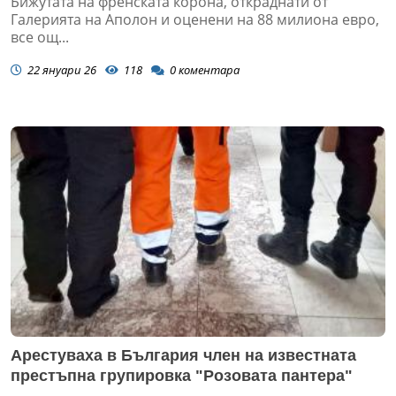
Бижутата на френската корона, откраднати от
Галерията на Аполон и оценени на 88 милиона евро,
все ощ...
22 януари 26
118
0
коментара
Арестуваха в България член на известната
престъпна групировка "Розовата пантера"