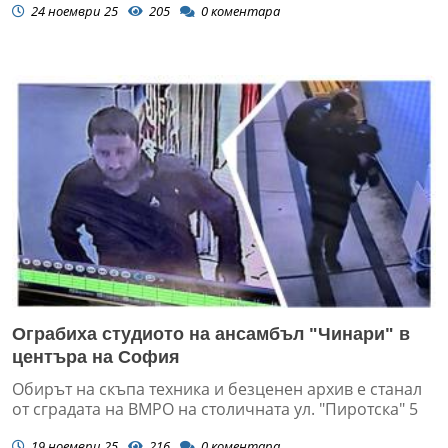
24 ноември 25
205
0
коментара
Ограбиха студиото на ансамбъл "Чинари" в
центъра на София
Обирът на скъпа техника и безценен архив е станал
от сградата на ВМРО на столичната ул. "Пиротска" 5
19 ноември 25
216
0
коментара