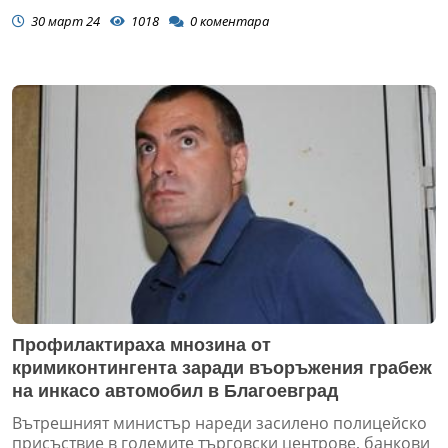
30 март 24
1018
0
коментара
Профилактираха мнозина от
кримиконтингента заради въоръжения грабеж
на инкасо автомобил в Благоевград
Вътрешният министър нареди засилено полицейско
присъствие в големите търговски центрове, банкови