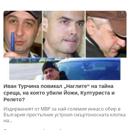
Иван Турчина повикал „Наглите“ на тайна
среща, на която убили Йожи, Културиста и
Релето?
Издирваният от МВР за най-големия инкасо обир в
България престъпник устроил смъртоносната клопка
на...