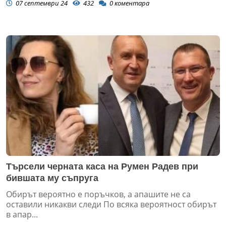
07 септември 24
432
0
коментара
Търсели черната каса на Румен Радев при
бившата му съпруга
Обирът вероятно е поръчков, а апашите не са
оставили никакви следи По всяка вероятност обирът
в апар...