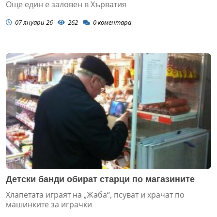
Още един е заловен в Хърватия
07 януари 26
262
0
коментара
Детски банди обират старци по магазините
Хлапетата играят на „Жаба“, псуват и храчат по
машинките за играчки