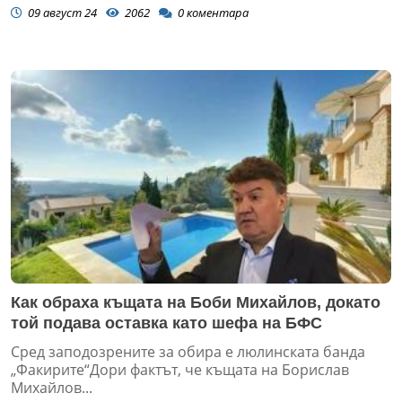
09 август 24
2062
0
коментара
Как обраха къщата на Боби Михайлов, докато
той подава оставка като шефа на БФС
Сред заподозрените за обира е люлинската банда
„Факирите“Дори фактът, че къщата на Борислав
Михайлов...