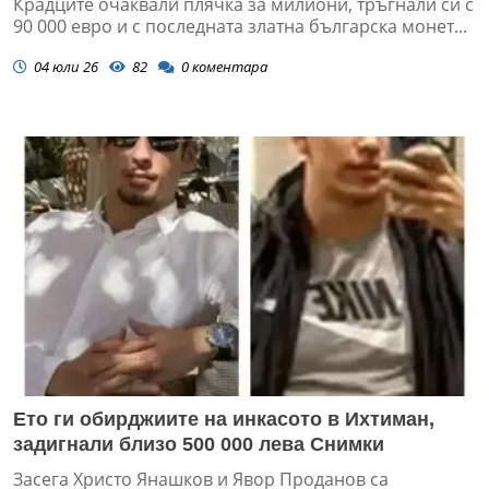
Крадците очаквали плячка за милиони, тръгнали си с
90 000 евро и с последната златна българска монет...
04 юли 26
82
0
коментара
Ето ги обирджиите на инкасото в Ихтиман,
задигнали близо 500 000 лева Снимки
Засега Христо Янашков и Явор Проданов са