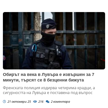
Обирът на века в Лувъра е извършен за 7
минути, търсят се 8 безценни бижута
Френската полиция издирва четирима крадци, а
сигурността на Лувъра е поставена под въпрос
21 октомври 25
216
2
коментара