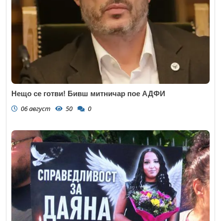
Нещо се готви! Бивш митничар пое АДФИ
06 август
50
0