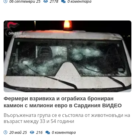
06 септември 25
2178
0
коментара
Фермери взривиха и ограбиха брониран
камион с милиони евро в Сардиния ВИДЕО
Въоръжената група се е състояла от животновъди на
възраст между 33 и 54 години
20 май 25
216
0
коментара