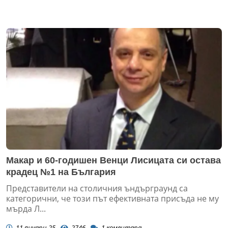
Макар и 60-годишен Венци Лисицата си остава
крадец №1 на България
Представители на столичния ъндърграунд са
категорични, че този път ефективната присъда не му
мърда Л...
11 януари 25
2746
1
коментара