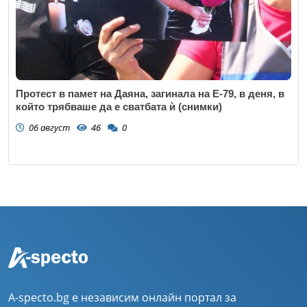
Протест в памет на Даяна, загинала на Е-79, в деня, в
който трябваше да е сватбата ѝ (снимки)
06 август
46
0
A-specto.bg е независим онлайн портал за