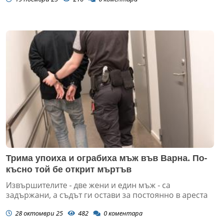
Трима упоиха и ограбиха мъж във Варна. По-
късно той бе открит мъртъв
Извършителите - две жени и един мъж - са
задържани, а съдът ги остави за постоянно в ареста
28 октомври 25
482
0
коментара