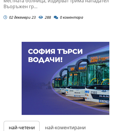
местната болница, издирват трима нападател
Въоръжен гр...
02 декември 23
288
0
коментара
най-четени
най-коментирани