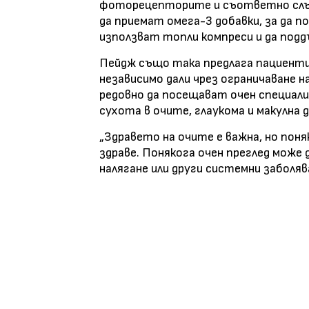
фоторецепторите и съответно слъз
да приемат омега-3 добавки, за да 
използват топли компреси и да под
Пейдж също така предлага пациенти
независимо дали чрез ограничаване на
редовно да посещават очен специали
сухота в очите, глаукома и макулна 
„Здравето на очите е важна, но пон
здраве. Понякога очен преглед може
налягане или други системни заболява