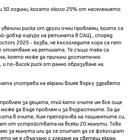
ди 50 години, когато около 25% от населението
увеличи риска от други очни проблеми, които са
ай-добър хирург на ретината в САЩ , според
octors 2025 - казва, че късогледите хора са пет
т отлепване на ретината. Те също така са
ома, която може да причини достатъчно
, и по-висок риск от ранно образуване на
ената употреба на екрани влияе върху здравето
проблем за децата, тъй като очите им все още
 може да бъде проблем и за възрастните. За да
хота в очите, Ким препоръчва на пациентите си,
ват от устройствата на всеки 20 минути. Това
амо за минута или да се опитат да се фокусират
оето не е свързано с гледане на светещ екран.