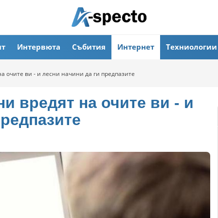
ят
Интервюта
Събития
Интернет
Техниологии
а очите ви - и лесни начини да ги предпазите
и вредят на очите ви - и
предпазите