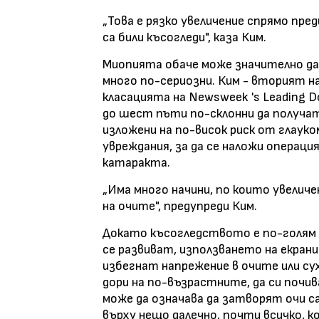
„Това е рязко увеличение спрямо пре
са били късогледи", каза Ким.
Миопията обаче може значително да 
много по-сериозни. Ким - вторият н
класацията на Newsweek 's Leading D
до шест пъти по-склонни да получа
изложени на по-висок риск от глаук
увреждания, за да се наложи операция
катаракта.
„Има много начини, по които увелич
на очите", предупреди Ким.
Докато късогледството е по-голям 
се развиват, използването на екрани
избегнат напрежение в очите или су
дори на по-възрастните, да си почи
може да означава да затворят очи с
върху нещо далечно, почти всичко, к