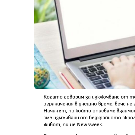
Когато говорим за изключване от то
ограничения в днешно време, вече не 
Начинът, по който описваме взаимо
сме измъчвани от безкрайното скро
живот, пише Newsweek.