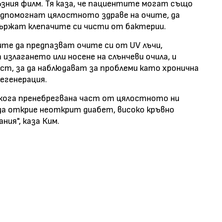
ния филм. Тя каза, че пациентите могат също
подпомогнат цялостното здраве на очите, да
държат клепачите си чисти от бактерии.
те да предпазват очите си от UV лъчи,
 излагането или носене на слънчеви очила, и
ст, за да наблюдават за проблеми като хронична
дегенерация.
якога пренебрегвана част от цялостното ни
 да открие неоткрит диабет, високо кръвно
ния", каза Ким.