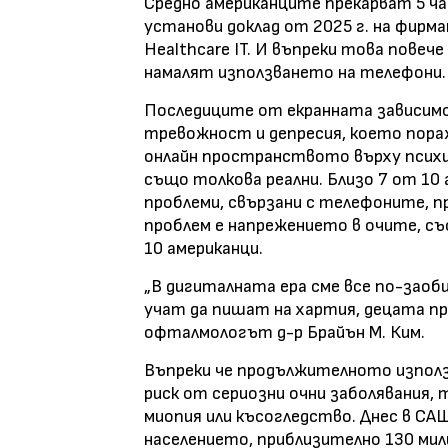
Средно американците прекарват 5 час
установи доклад от 2025 г. на фирма
Healthcare IT. И въпреки това повеч
намалят използването на телефони.
Последиците от екранната зависимо
тревожност и депресия, което пора
онлайн пространството върху психи
също толкова реални. Близо 7 от 10 
проблеми, свързани с телефоните, п
проблем е напрежението в очите, съ
10 американци.
„В дигиталната ера сме все по-заоби
учат да пишат на хартия, децата пр
офталмологът д-р Брайън М. Ким.
Въпреки че продължителното използва
риск от сериозни очни заболявания, 
миопия или късогледство. Днес в СА
населението, приблизително 130 мили