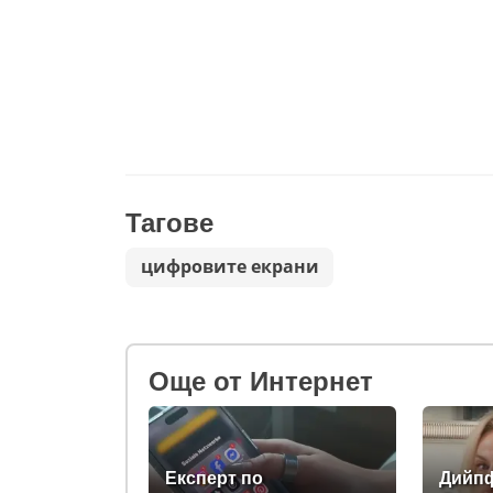
Тагове
цифровите екрани
Oще от Интернет
Eксперт по
Дийпф