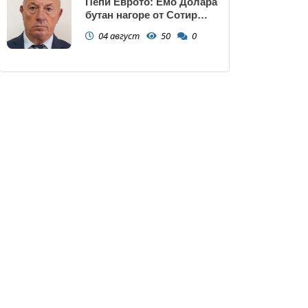
Пепи Еврото: Емо Долара
бутан нагоре от Сотир
Цацаров, има ли тарифа
04 август
50
0
за назначаване и
уволняване? (ЗАПОВЕД)