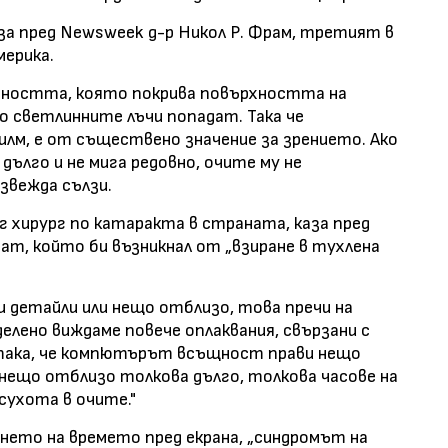
аза пред Newsweek д-р Никол Р. Фрам, третият в
мерика.
ечността, която покрива повърхността на
о светлинните лъчи попадат. Така че
илм, е от съществено значение за зрението. Ако
 дълго и не мига редовно, очите му не
звежда сълзи.
г хирург по катаракта в страната, каза пред
т, който би възникнал от „взиране в тухлена
ни детайли или нещо отблизо, това пречи на
делено виждаме повече оплаквания, свързани с
 така, че компютърът всъщност прави нещо
нещо отблизо толкова дълго, толкова часове на
 сухота в очите."
ането на времето пред екрана, „синдромът на