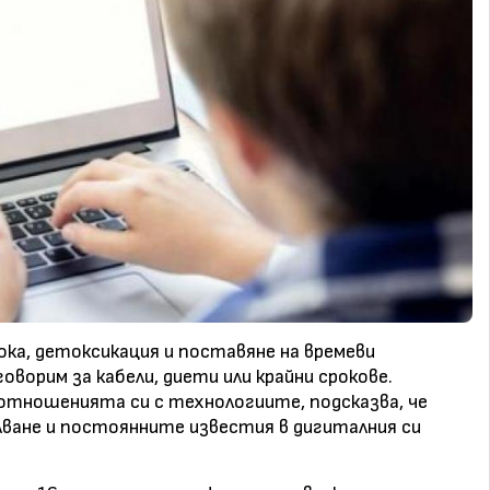
ка, детоксикация и поставяне на времеви
говорим за кабели, диети или крайни срокове.
отношенията си с технологиите, подсказва, че
лване и постоянните известия в дигиталния си