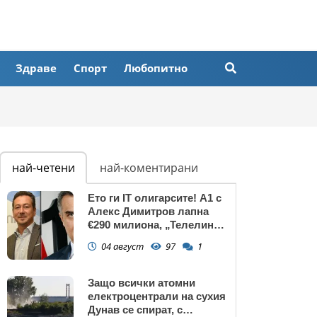
Здраве
Спорт
Любопитно
най-четени
най-коментирани
Ето ги IT олигарсите! А1 с
Алекс Димитров лапна
€290 милиона, „Телелинк”
на Любомир Минчев – 440
04 август
97
1
млн. евро БЕЗ
КОНКУРЕНЦИЯ
Защо всички атомни
електроцентрали на сухия
Дунав се спират, с