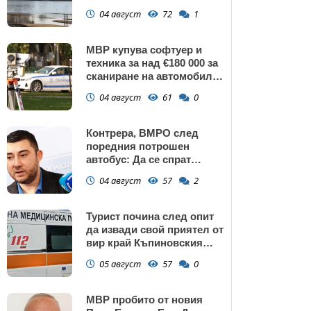
изключение АЕЦ
04 август
72
1
"Козлодуй"?
МВР купува софтуер и
техника за над €180 000 за
сканиране на автомобили
и VIN номера
04 август
61
0
Контрера, ВМРО след
поредния потрошен
автобус: Да се спрат
линиите през циганските
04 август
57
2
махали и гета в София!
Турист почина след опит
да извади свой приятел от
вир край Къпиновския
манастир
05 август
57
0
МВР пробито от новия