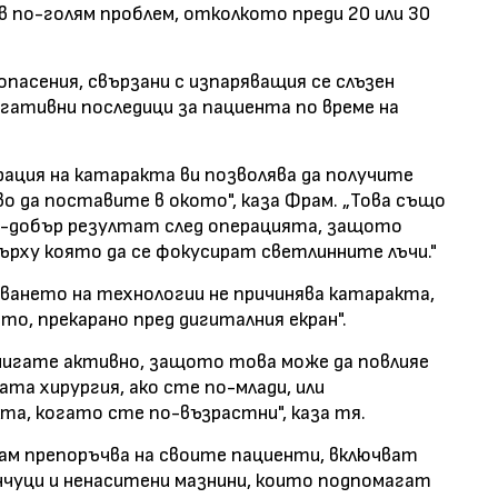
в по-голям проблем, отколкото преди 20 или 30
пасения, свързани с изпаряващия се слъзен
негативни последици за пациента по време на
рация на катаракта ви позволява да получите
во да поставите в окото", каза Фрам. „Това също
о-добър резултат след операцията, защото
ърху която да се фокусират светлинните лъчи."
зването на технологии не причинява катаракта,
то, прекарано пред дигиталния екран".
 мигате активно, защото това може да повлияе
та хирургия, ако сте по-млади, или
а, когато сте по-възрастни", каза тя.
рам препоръчва на своите пациенти, включват
нчуци и ненаситени мазнини, които подпомагат