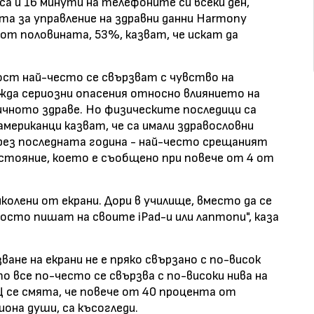
а и 16 минути на телефоните си всеки ден,
та за управление на здравни данни Harmony
е от половината, 53%, казват, че искат да
ст най-често се свързват с чувство на
жда сериозни опасения относно влиянието на
чното здраве. Но физическите последици са
американци казват, че са имали здравословни
рез последната година - най-често срещаният
стояние, което е съобщено при повече от 4 от
колени от екрани. Дори в училище, вместо да се
осто пишат на своите iPad-и или лаптопи", каза
не на екрани не е пряко свързано с по-висок
то все по-често се свързва с по-високи нива на
Щ се смята, че повече от 40 процента от
она души, са късогледи.