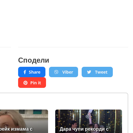
Сподели
Share
Viber
Tweet
Pin it
ейк измама с
Дара чупи рекорди с