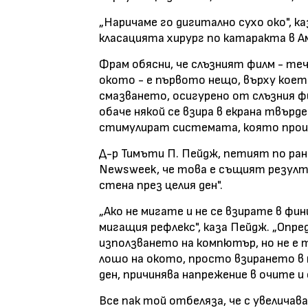
„Наричаме го дигитално сухо око", к
класацията хирург по катаракта в А
Фрам обясни, че слъзният филм - т
окото - е първото нещо, върху коет
смазването, осигурено от слъзния ф
обаче някой се взира в екрана твърде
стимулират системата, която прои
Д-р Тимъти П. Пейдж, петият по ран
Newsweek, че това е същият резулта
стена през целия ден".
„Ако не мигате и не се взирате в фи
мигащия рефлекс", каза Пейдж. „Опре
използването на компютър, но не е
лошо на окото, просто взирането в 
ден, причинява напрежение в очите и
Все пак той отбеляза, че с увеличав