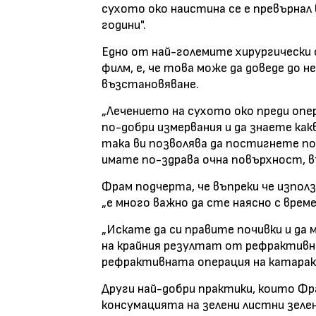
сухото око наистина се е превърнал 
години".
Едно от най-големите хирургически о
филм, е, че това може да доведе до 
възстановяване.
„Лечението на сухото око преди опе
по-добри измервания и да знаете как
така ви позволява да постигнете п
имате по-здрава очна повърхност, в
Фрам подчерта, че въпреки че изпол
„е много важно да сте наясно с време
„Искате да си правите почивки и да
на крайния резултат от рефрактивна
рефрактивната операция на катаракт
Други най-добри практики, които Ф
консумацията на зелени листни зеле