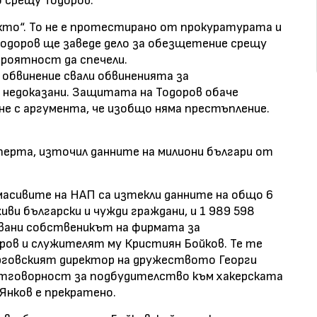
 срещу Тодоров.
кто“. То не е протестирано от прокуратурата и
е Тодоров ще заведе дело за обезщетение срещу
ероятност да спечели.
обвинение свали обвиненията за
а недоказани. Защитата на Тодоров обаче
е с аргумента, че изобщо няма престъпление.
перта, източил данните на милиони българи от
 масивите на НАП са изтекли данните на общо 6
иви български и чужди граждани, и 1 989 598
увани собственикът на фирмата за
оров и служителят му Кристиян Бойков. Те те
ърговският директор на дружеството Георги
 отговорност за подбудителство към хакерската
Янков е прекратено.