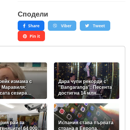
Сподели
Share
Viber
Tweet
Pin it
ейк измама с
Дара чупи рекорди с
 Маравиля:
''Bangaranga'': Песента
сата сезира
достигна 14 млн.
П
гледания в YouTube
рия рай за
Испания става първата
теняците! 64 000
страна в Европа,