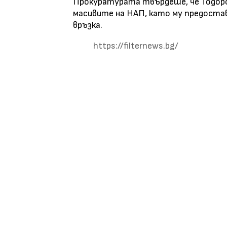
Прокуратурата твърдеше, че Тодоров
масивите на НАП, като му предоста
връзка.
https://filternews.bg/