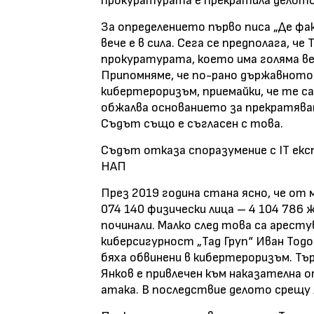
прокуратурата е прекратила делото
За определението първо писа „Де фа
вече е в сила. Сега се предполага, ч
прокуратурата, което има голяма в
Припомняме, че по-рано държавното 
кибертероризъм, приемайки, че те с
обжалва основанието за прекратяван
Съдът също е съгласен с това.
Съдът отказа споразумение с IT екс
НАП
През 2019 година стана ясно, че от
074 140 физически лица – 4 104 786 ж
починали. Малко след това са арест
киберсигурност „Тад Груп“ Иван Тод
бяха обвинени в кибертероризъм. Т
Янков е привлечен към наказателна
атака. В последствие делото срещу 