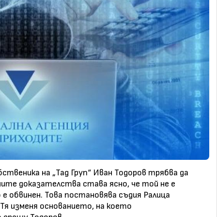
ственика на „Тад Груп“ Иван Тодоров трябва да
ите доказателства става ясно, че той не е
е обвинен. Това постановява съдия Ралица
 Тя изменя основанието, на което