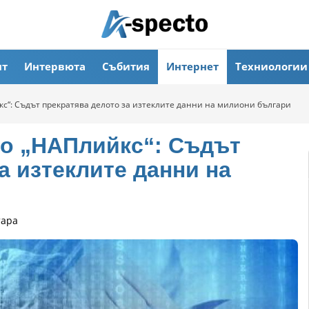
ят
Интервюта
Събития
Интернет
Техниологии
кс“: Съдът прекратява делото за изтеклите данни на милиони българи
то „НАПлийкс“: Съдът
а изтеклите данни на
тара