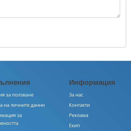
ълнения
Информация
ия за ползване
За нас
а на личните данни
Контакти
мация за
Реклама
веността
Екип