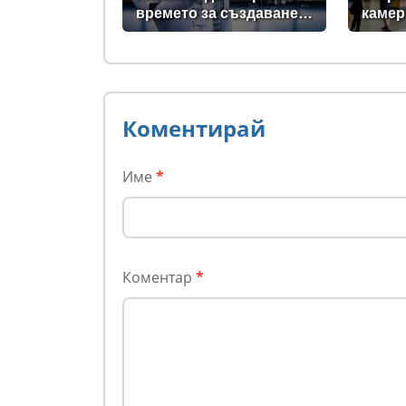
времето за създаване
камер
на един филм
Интер
Коментирай
Име
*
Коментар
*