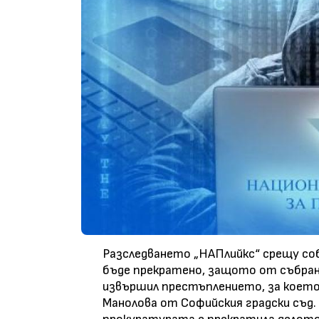
Разследването „НАПлийкс“ срещу соб
бъде прекратено, защото от събран
извършил престъплението, за което 
Манолова от Софийския градски съд.