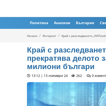
Политика
Анализи
България
Св
Начало
Интернет
Край с разследването „НАПлий
Край с разследване
прекратява делото з
милиони българи
13:12 | 13 ноември 24
262
0
комен