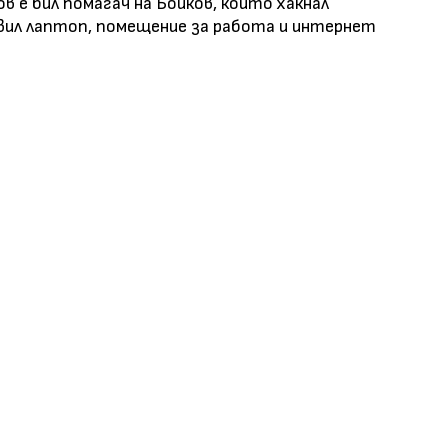
 е бил помагач на Бойков, който хакнал
вил лаптоп, помещение за работа и интернет