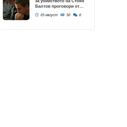
за убийството на Стоян
Балтов проговори от
Южна Африка
05 август
50
0