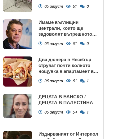
са само в евро
05 август
61
0
Имаме въглищни
централи, които ще
задоволят вътрешното
потребление на ток
05 август
61
0
Два дюнера в Несебър
струват почти колкото
нощувка в апартамент в
Поморие
06 август
61
1
ДЕЦАТА В БАНСКО /
ДЕЦАТА В ПАЛЕСТИНА
06 август
54
1
Издирваният от Интерпол