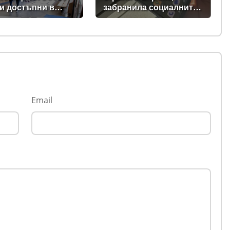
и достъпни в
забранила социалните
нет
мрежи за деца под 16
години
Email