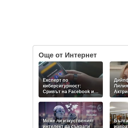
Oще от Интернет
Eксперт по
Дийпф
киберсигурност:
Лилия
Сривът на Facebook и
Актри
Instagram е неуспешно
ГДБО
обновяване на
системите
Може ли изкуственият
Бълга
интелект да съкрати
извра