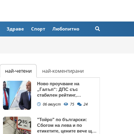
Здраве
Спорт
Любопитно
най-четени
най-коментирани
Ново проучване на
„Галъп“: ДПС със
стабилен рейтинг,
подкрепата към Радев се
06 август
75
24
запазва
"Тойро" по български:
Сбогом на лева и по
етикетите, цените вече ще