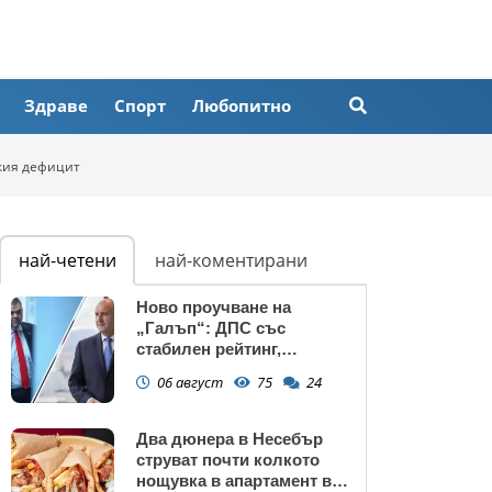
Здраве
Спорт
Любопитно
кия дефицит
най-четени
най-коментирани
Ново проучване на
„Галъп“: ДПС със
стабилен рейтинг,
подкрепата към Радев се
06 август
75
24
запазва
Два дюнера в Несебър
струват почти колкото
нощувка в апартамент в