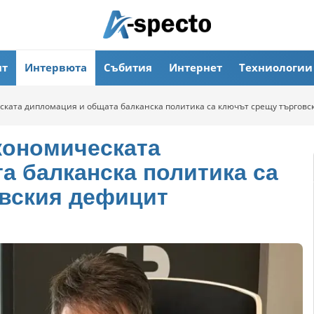
ят
Интервюта
Събития
Интернет
Техниологии
ската дипломация и общата балканска политика са ключът срещу търговс
кономическата
а балканска политика са
вския дефицит