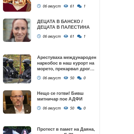
Поморие
06 август
61
1
ДЕЦАТА В БАНСКО /
ДЕЦАТА В ПАЛЕСТИНА
06 август
61
1
Арестуваха международен
наркобос в наш курорт на
морето, прекарвал дрога
от Украйна към ЕС
06 август
50
0
Нещо се готви! Бивш
митничар пое АДФИ
06 август
50
0
Протест в памет на Даяна,