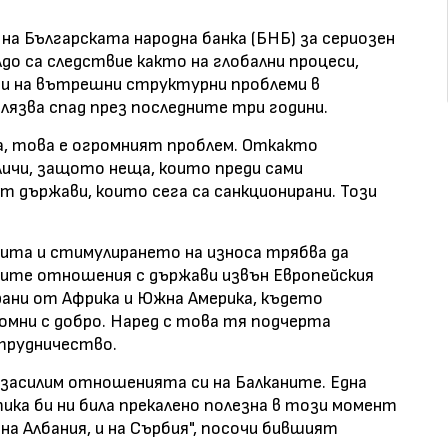
на Българската народна банка (БНБ) за сериозен
до са следствие както на глобални процеси,
 и на вътрешни структурни проблеми в
язва спад през последните три години.
а, това е огромният проблем. Откакто
личи, защото неща, които преди сами
т държави, които сега са санкционирани. Този
цита и стимулирането на износа трябва да
ните отношения с държави извън Европейския
рани от Африка и Южна Америка, където
омни с добро. Наред с това тя подчерта
трудничество.
а засилим отношенията си на Балканите. Една
ика би ни била прекалено полезна в този момент
 и на Албания, и на Сърбия", посочи бившият