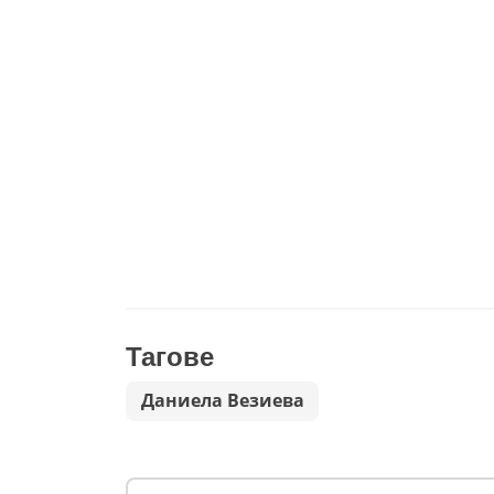
Тагове
Даниела Везиева