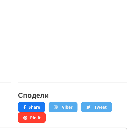
Сподели
Share
Viber
Tweet
Pin it