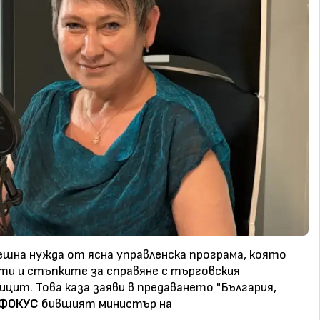
шна нужда от ясна управленска програма, която
ти и стъпките за справяне с търговския
цит. Това каза заяви в предаването "България,
ФОКУС
бившият министър на