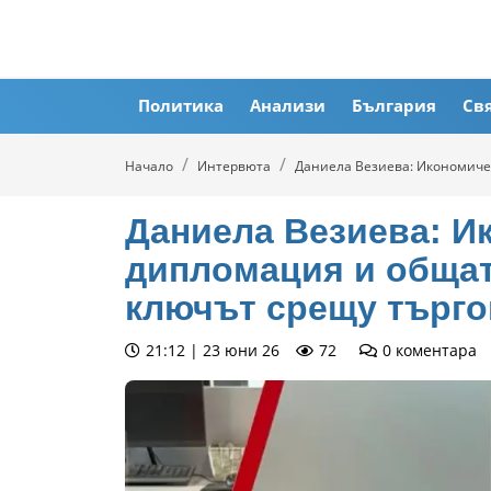
Политика
Анализи
България
Св
Начало
Интервюта
Даниела Везиева: Икономиче
Даниела Везиева: И
дипломация и общат
ключът срещу търго
21:12 | 23 юни 26
72
0
коментара