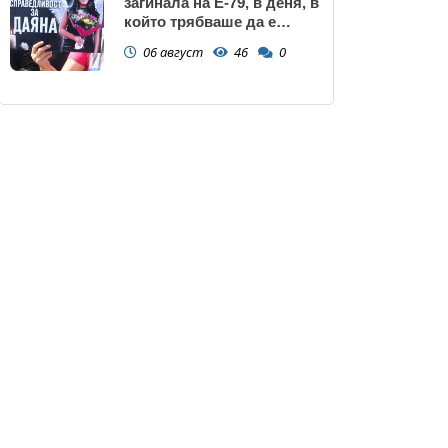
загинала на Е-79, в деня, в
който трябваше да е
сватбата ѝ (снимки)
06 август
46
0