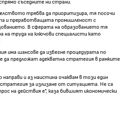
спрямо съседните ни страни.
елството трябва да приоритизира, тя посочи
та и преработващата промишленост с
азованието. В сферата на образованието тя
ра на труда на ключови специалисти като
.
рия има шансове да избегне процедурата по
е да предложат адекватна стратегия в рамките
направи и аз наистина очаквам в този един
 стратегия за излизане от ситуацията. Не са
рос на действия е", каза бившият икономически