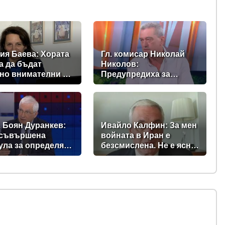
ия Баева: Хората
Гл. комисар Николай
а да бъдат
Николов:
но внимателни и
Предупредиха за
ферти с
опасно повишение на
лено ниски цени
температурите, а в
момента сме в
сърцевината на най-
опасното време
 Боян Дуранкев:
Ивайло Калфин: За мен
 съвършена
войната в Иран е
ла за определяне
безсмислена. Не е ясно
нималната
как се очаква да
та
завърши, а за нея
плащаме всички - и в
България, и в Европа