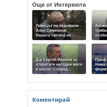
Oще от Интервюта
Ловецът на педофили
Аксин
Ален Симеонов:
трябв
Нашата тактика не
особе
включва убийства
към о
прека
Д-р Сергей Иванов за
Проф.
откритите негодни месо
Няма
и масло: Според
форму
полицията има
на ми
нарушение, а според
запла
БАБХ – няма
Коментирай