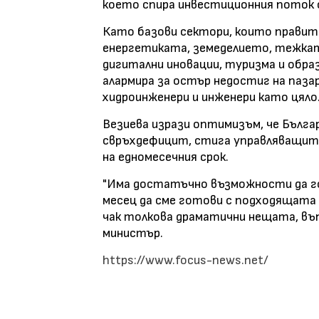
което спира инвестиционния поток 
Като базови сектори, които правит
енергетиката, земеделието, тежка
дигитални иновации, туризма и обр
алармира за остър недостиг на паза
хидроинженери и инженери като цяло
Везиева изрази оптимизъм, че Бълга
свръхдефицит, стига управляващит
на едномесечния срок.
"Има достатъчно възможности да го 
месец да сме готови с подходящата
чак толкова драматични нещата, въп
министър.
https://www.focus-news.net/