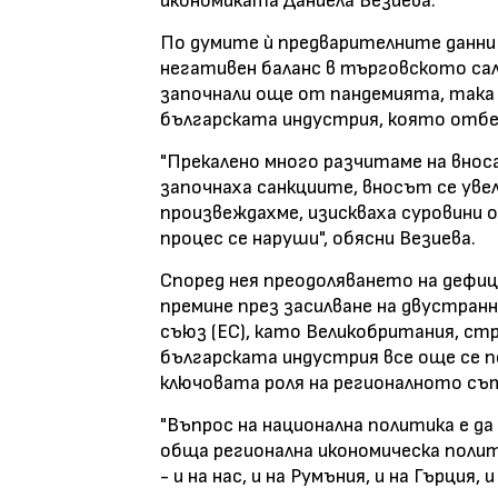
икономиката
Даниела Везиева
.
По думите ѝ предварителните данни 
негативен баланс в търговското сал
започнали още от пандемията, така
българската индустрия, която отбел
"Прекалено много разчитаме на внос
започнаха санкциите, вносът се уве
произвеждахме, изискваха суровини о
процес се наруши", обясни Везиева.
Според нея преодоляването на дефи
премине през засилване на двустран
съюз (ЕС), като Великобритания, ст
българската индустрия все още се п
ключовата роля на регионалното съ
"Въпрос на национална политика е д
обща регионална икономическа полит
- и на нас, и на Румъния, и на Гърция,