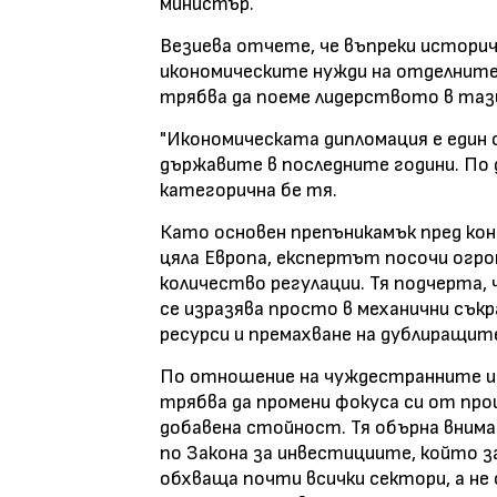
министър.
Везиева отчете, че въпреки историч
икономическите нужди на отделните
трябва да поеме лидерството в тази
"Икономическата дипломация е един 
държавите в последните години. По д
категорична бе тя.
Като основен препъникамък пред кон
цяла Европа, експертът посочи ог
количество регулации. Тя подчерта,
се изразява просто в механични сък
ресурси и премахване на дублиращите
По отношение на чуждестранните ин
трябва да промени фокуса си от про
добавена стойност. Тя обърна внимани
по Закона за инвестициите, който за
обхваща почти всички сектори, а не