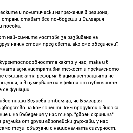
еските и политически напрежения в региона,
 страни стават все по-водещи и България
 посока.
от най-силните лостове за развиване на
руг начин стоим пред света, ако сме обединени",
курентоспособността както у нас, така и в
ромната административна тежест и прекаленото
 че същинската реформа в администрацията не
ращения, а в измерване на ефекта от публичните
 се функции.
вестиции Везиева отбеляза, че България
изводство на компоненти към продукти с висока
е и на въведения у нас т.нар. "двоен скрининг"
 разлика от други европейски държави, у нас
 само тези, свързани с националната сигурност,