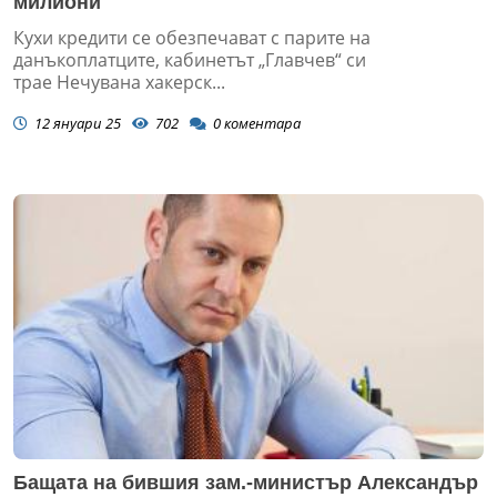
милиони
Кухи кредити се обезпечават с парите на
данъкоплатците, кабинетът „Главчев“ си
трае Нечувана хакерск...
12 януари 25
702
0
коментара
Бащата на бившия зам.-министър Александър