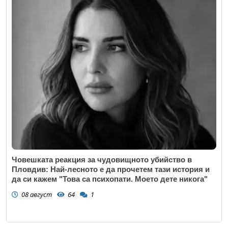
Човешката реакция за чудовищното убийство в
Пловдив: Най-лесното е да прочетем тази история и
да си кажем "Това са психопати. Моето дете никога"
08 август
64
1