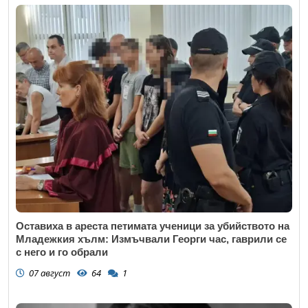
Оставиха в ареста петимата ученици за убийството на
Младежкия хълм: Измъчвали Георги час, гаврили се
с него и го обрали
07 август
64
1