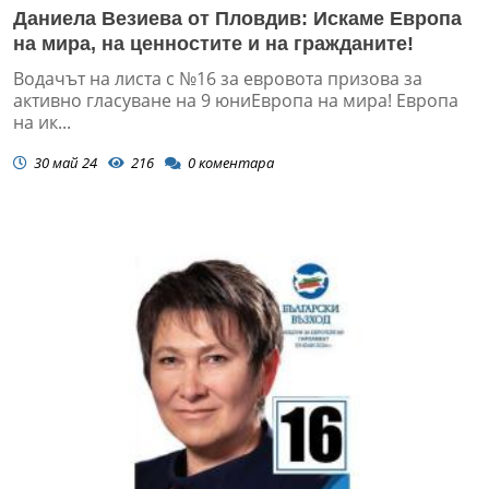
Даниела Везиева от Пловдив: Искаме Европа
на мира, на ценностите и на гражданите!
Водачът на листа с №16 за евровота призова за
активно гласуване на 9 юниЕвропа на мира! Европа
на ик...
30 май 24
216
0
коментара