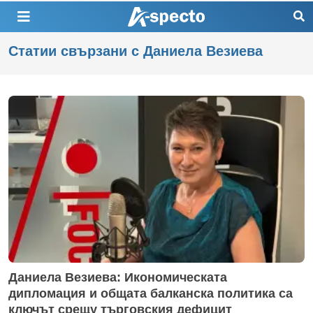
Статии свързани с Даниела Везиева
Даниела Везиева: Икономическата
дипломация и общата балканска политика са
ключът срещу търговския дефицит