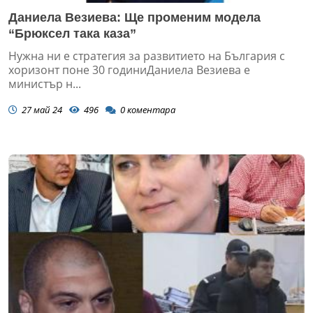
Даниела Везиева: Ще променим модела
“Брюксел така каза”
Нужна ни е стратегия за развитието на България с
хоризонт поне 30 годиниДаниела Везиева е
министър н...
27 май 24
496
0
коментара