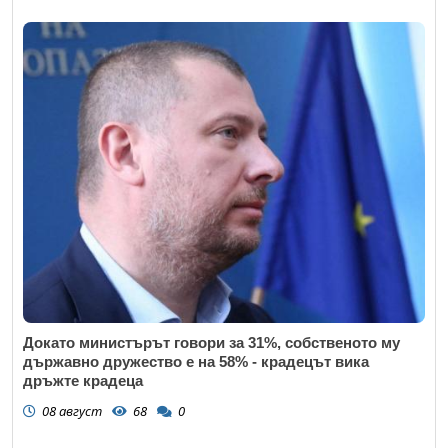
Докато министърът говори за 31%, собственото му
държавно дружество е на 58% - крадецът вика
дръжте крадеца
08 август
68
0