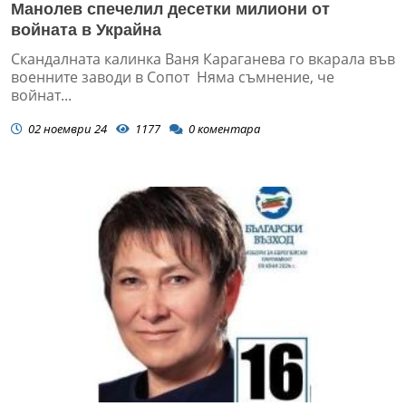
Манолев спечелил десетки милиони от
войната в Украйна
Скандалната калинка Ваня Караганева го вкарала във
военните заводи в Сопот Няма съмнение, че
войнат...
02 ноември 24
1177
0
коментара