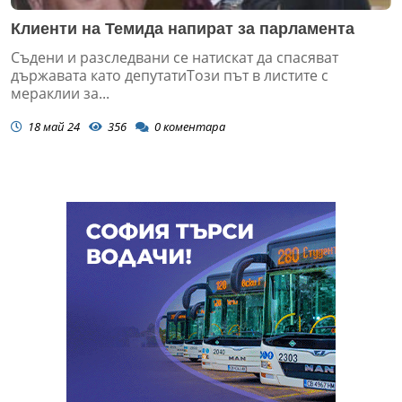
Клиенти на Темида напират за парламента
Съдени и разследвани се натискат да спасяват
държавата като депутатиТози път в листите с
мераклии за...
18 май 24
356
0
коментара