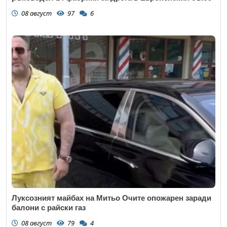
08 август
97
6
Луксозният майбах на Митьо Очите опожарен заради
балони с райски газ
08 август
79
4