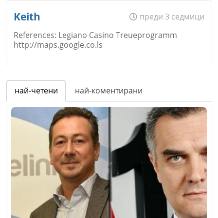
Име
*
Keith
преди 3 седмици
References: Legiano Casino Treueprogramm
http://maps.google.co.ls
Email
Име
*
най-четени
най-коментирани
Откажи
Коментар
*
Email
Коментар
*