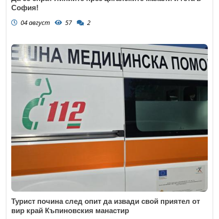
София!
04 август
57
2
Турист почина след опит да извади свой приятел от
вир край Къпиновския манастир