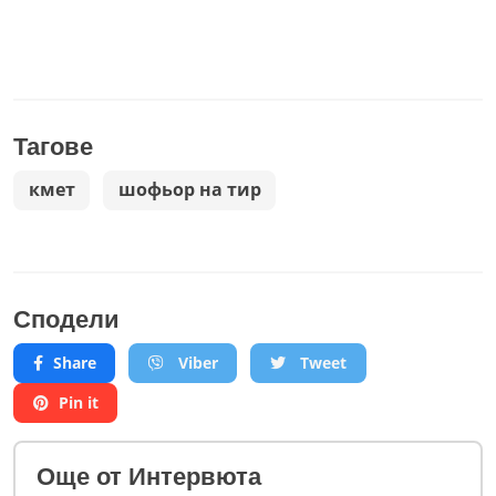
Тагове
кмет
шофьор на тир
Сподели
Share
Viber
Tweet
Pin it
Oще от Интервюта