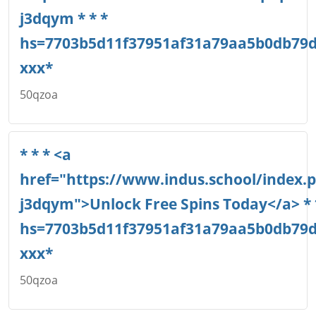
j3dqym * * *
hs=7703b5d11f37951af31a79aa5b0db79
ххх*
50qzoa
Име
*
* * * <a
href="https://www.indus.school/index.
j3dqym">Unlock Free Spins Today</a> * 
Email
hs=7703b5d11f37951af31a79aa5b0db79
ххх*
50qzoa
Коментар
*