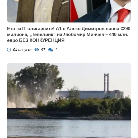
Откажи
Ето ги IT олигарсите! А1 с Алекс Димитров лапна €290
милиона, „Телелинк” на Любомир Минчев – 440 млн.
евро БЕЗ КОНКУРЕНЦИЯ
04 август
97
1
Откажи