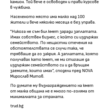
камион. Той вече е освободен и прави курсове
в чужбина.
Населеното място има малко над 100
жители и вече няколко месеца е без управа.
"Никога не съм бил кмет заради заплатата.
Имах собствен бизнес, с който си издържах
семейството. По нещастни стечения на
обстоятелствата се случи така, че
трябваше да го закрия. А заплатата, която
получавах като кмет, не ми стигаше да
издържам семейството си и да връщам
заемите, които имах”, сподели пред NOVA
Мирослав Митов.
По думите му възнаграждението на кмет
от малка община не е много по-голяма от
минималната за страната.
trud.bg