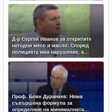
момента сме в сърцевината на
най-опасното време
Д-р Сергей Иванов за откритите
негодни месо и масло: Според
полицията има нарушение, а
според БАБХ – няма
Проф. Боян Дуранкев: Няма
съвършена формула за
определяне на минималната