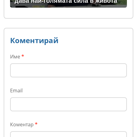
дава най-голямата сила в живота
Коментирай
Име
*
Email
Коментар
*