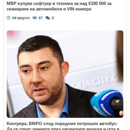
МВР купува софтуер и техника за над €180 000 за
сканиране на автомобили и VIN номера
04 август
61
0
Контрера, ВМРО след поредния потрошен автобус:
Да се спрат линиите през циганските махали и гета в