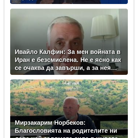
заплата
Ивайло Калфин: За мен войната в
Иран е безсмислена. Не е ясно как
се очаква да завърши, а за нея
плащаме всички - и в България, и
в Европа
Мирзакарим Норбеков:
Благословията на родителите ни