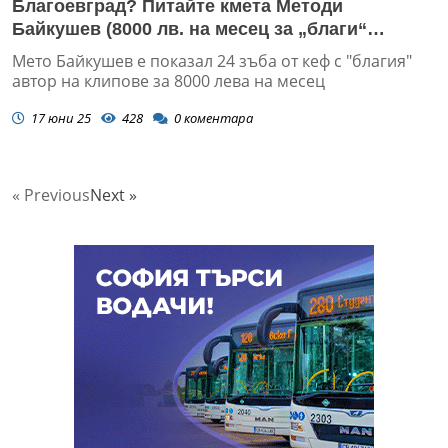
Благоевград? Питайте кмета Методи
Байкушев (8000 лв. на месец за „благи“
клипчета + СНИМКИ)
Мето Байкушев е показал 24 зъба от кеф с "благия"
автор на клипове за 8000 лева на месец
17 юни 25
428
0
коментара
« Previous
Next »