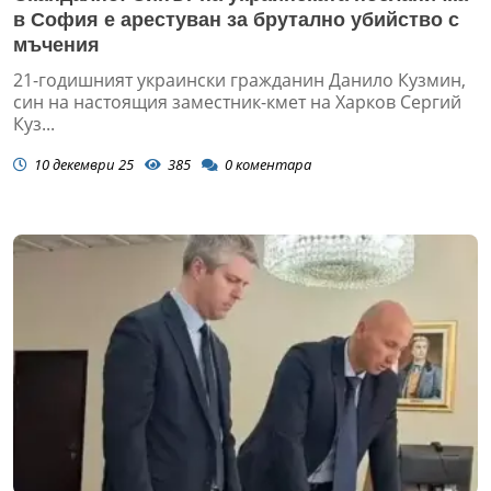
в София е арестуван за брутално убийство с
мъчения
21-годишният украински гражданин Данило Кузмин,
син на настоящия заместник-кмет на Харков Сергий
Куз...
10 декември 25
385
0
коментара