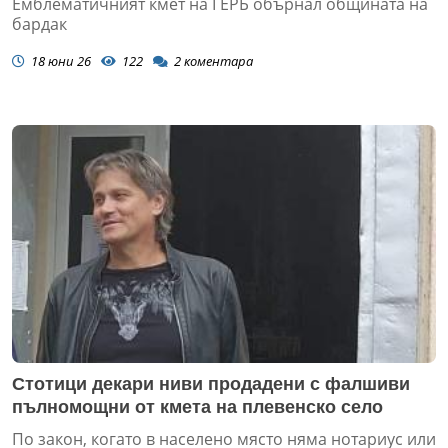
Емблематичният кмет на ГЕРБ обърнал общината на
бардак
18 юни 26
122
2
коментара
Стотици декари ниви продадени с фалшиви
пълномощни от кмета на плевенско село
По закон, когато в населено място няма нотариус или