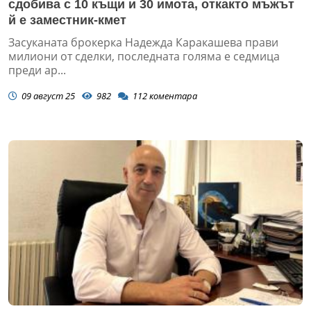
сдобива с 10 къщи и 30 имота, откакто мъжът
й е заместник-кмет
Засуканата брокерка Надежда Каракашева прави
милиони от сделки, последната голяма е седмица
преди ар...
09 август 25
982
112
коментара