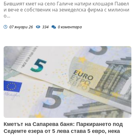
Бившият кмет на село Галиче натири клошаря Павел
и вече е собственик на земеделска фирма с милиони
о...
07 януари 26
334
0
коментара
Кметът на Сапарева баня: Паркирането под
Седемте езера от 5 лева става 5 евро, нека