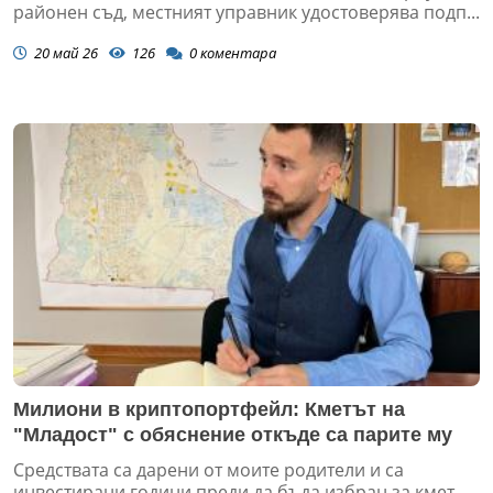
районен съд, местният управник удостоверява подп...
20 май 26
126
0
коментара
Милиони в криптопортфейл: Кметът на
"Младост" с обяснение откъде са парите му
Средствата са дарени от моите родители и са
инвестирани години преди да бъда избран за кмет,