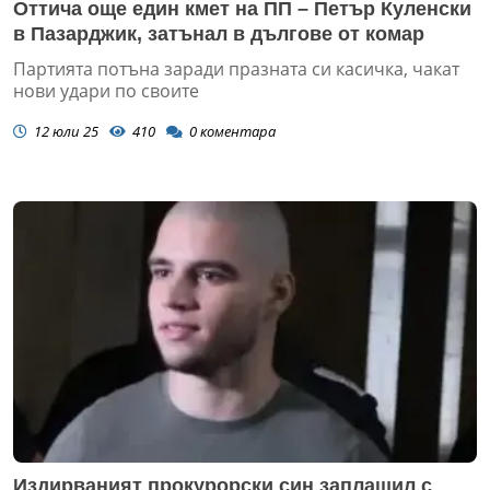
Оттича още един кмет на ПП – Петър Куленски
в Пазарджик, затънал в дългове от комар
Партията потъна заради празната си касичка, чакат
нови удари по своите
12 юли 25
410
0
коментара
Издирваният прокурорски син заплашил с