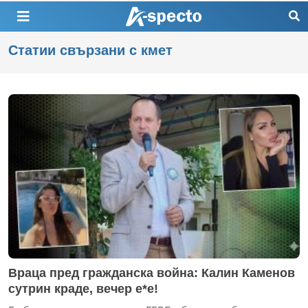
Статии свързани с кмет
Враца пред гражданска война: Калин Каменов
сутрин краде, вечер е*е!