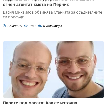
огнен атентат кмета на Перник
Васил Михайлов обвинява Станката за осъдителните
си присъди
27 юни 25
1051
0
коментара
Парите под масата: Как се източва