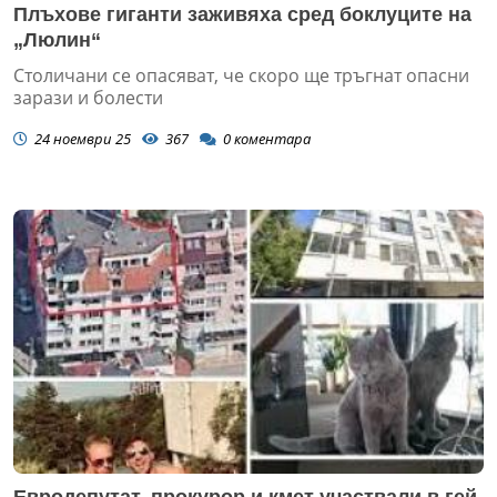
Плъхове гиганти заживяха сред боклуците на
„Люлин“
Столичани се опасяват, че скоро ще тръгнат опасни
зарази и болести
24 ноември 25
367
0
коментара