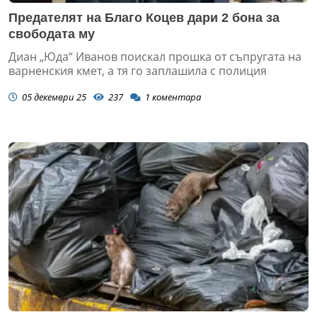
Предателят на Благо Коцев дари 2 бона за
свободата му
Диан „Юда“ Иванов поискал прошка от съпругата на
варненския кмет, а тя го заплашила с полиция
05 декември 25
237
1
коментара