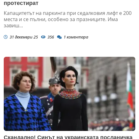
протестират
Капацитетът на паркинга при седалковия лифт е 200
места и се пълни, особено за празниците. Има
завиш...
31 декември 25
356
1
коментара
Скандално! Синът на украинската посланичка