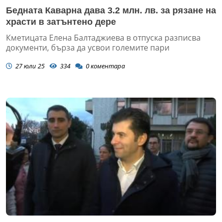
Бедната Каварна дава 3.2 млн. лв. за рязане на
храсти в затънтено дере
Кметицата Елена Балтаджиева в отпуска разписва
документи, бърза да усвои големите пари
27 юли 25
334
0
коментара