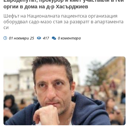
Евродепутат, прокурор и кмет участвали в гей
оргии в дома на д-р Хасърджиев
Шефът на Националната пациентска организация
оборудвал садо-мазо стая за развратг в апартамента
си
01 ноември 25
417
0
коментара