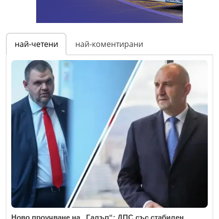
най-четени
най-коментирани
Ново проучване на „Галъп“: ДПС със стабилен