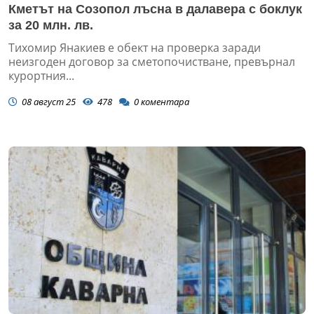
Кметът на Созопол лъсна в далавера с боклук
за 20 млн. лв.
Тихомир Янакиев е обект на проверка заради
неизгоден договор за сметопочистване, превърнал
курортния...
08 август 25
478
0
коментара