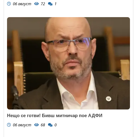
06 август
72
1
Нещо се готви! Бивш митничар пое АДФИ
06 август
68
0