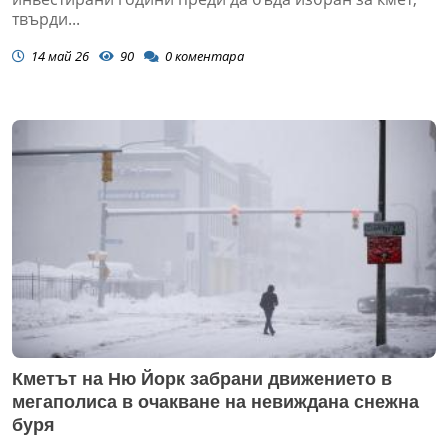
твърди...
14 май 26
90
0
коментара
Кметът на Ню Йорк забрани движението в
мегаполиса в очакване на невиждана снежна
буря