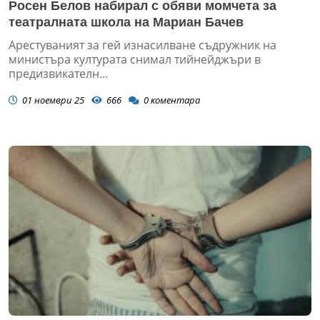
Росен Белов набирал с обяви момчета за
театралната школа на Мариан Бачев
Арестуваният за гей изнасилване съдружник на
министъра културата снимал тийнейджъри в
предизвикателн...
01 ноември 25
666
0
коментара