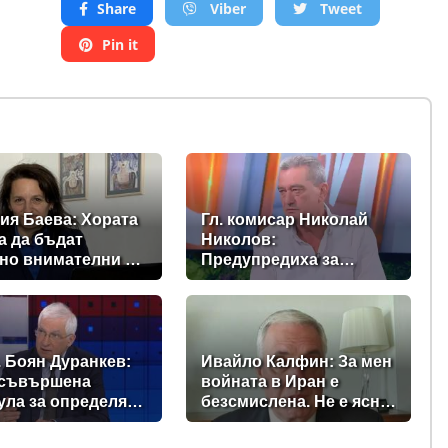
Share
Viber
Tweet
Pin it
ия Баева: Хората
Гл. комисар Николай
а да бъдат
Николов:
но внимателни и
Предупредиха за
ферти с
опасно повишение на
лено ниски цени
температурите, а в
момента сме в
сърцевината на най-
опасното време
 Боян Дуранкев:
Ивайло Калфин: За мен
 съвършена
войната в Иран е
ла за определяне
безсмислена. Не е ясно
нималната
как се очаква да
та
завърши, а за нея