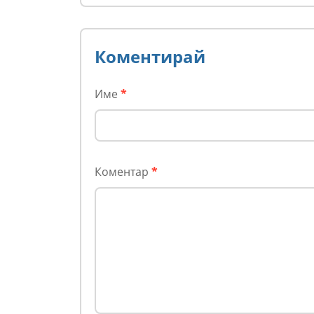
БАБХ – няма
Коментирай
Име
*
Коментар
*