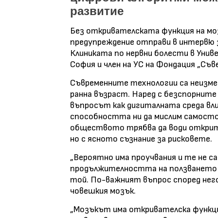
развитие
Без откривателската функция на моз
предупреждение отправи в интервю з
Клиниката по нервни болести в Уни
София и член на УС на Фондация „Съв
Съвременните технологии са неизме
ранна възраст. Наред с безспорните
въпросът как дигиталната среда вли
способността ни да мислим самосто
обществото трябва да води открит 
но с ясното съзнание за рисковете.
„Вероятно има проучвания и те не с
продължителността на ползването н
той. По-важният въпрос според него
човешкия мозък.
„Мозъкът има откривателска функци