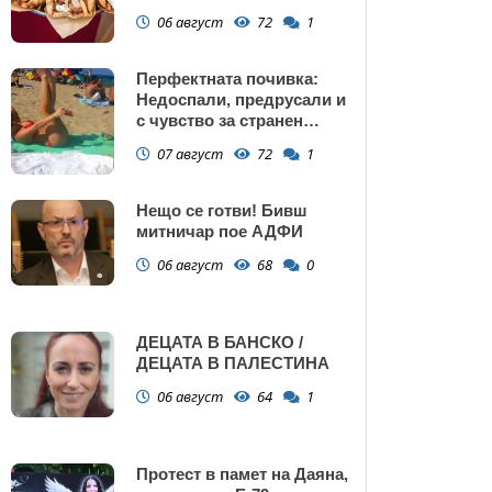
Поморие
06 август
72
1
Перфектната почивка:
Недоспали, предрусали и
с чувство за странен
сърбеж
07 август
72
1
Нещо се готви! Бивш
митничар пое АДФИ
06 август
68
0
ДЕЦАТА В БАНСКО /
ДЕЦАТА В ПАЛЕСТИНА
06 август
64
1
Протест в памет на Даяна,