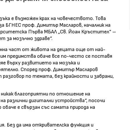
ъка е възможен крах на човечеството. Това
а БГНЕС проф. Димитър Масларов, началник на
верситетска Първа МБАЛ „Св. Йоан Кръстител“ –
ет за мозъчно здраве“.
нна част от живота на децата още от най-
 им предимства обаче все по-често се поставя
яе върху развитието на мозъка и
ятелно. Според проф. Димитър Масларов
разговор по темата, без крайности и забрани,
а никак благоприятни по отношение на
а различни дигитални устройства“, посочи
 обаче е свързан със самата природа на
я. Без да има откривателска функция и