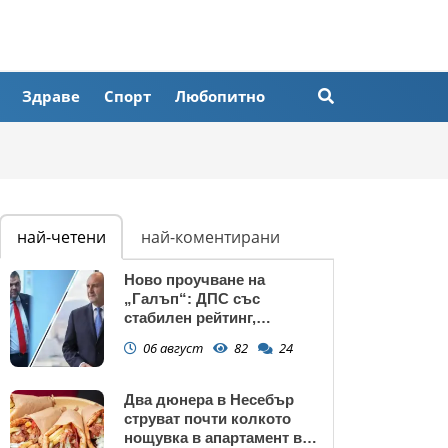
Здраве
Спорт
Любопитно
най-четени
най-коментирани
Ново проучване на
„Галъп“: ДПС със
стабилен рейтинг,
подкрепата към Радев се
06 август
82
24
запазва
Два дюнера в Несебър
струват почти колкото
нощувка в апартамент в