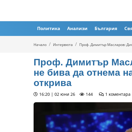
Политика
Анализи
България
Св
Начало
Интервюта
Проф. Димитър Масларов: Диг
Проф. Димитър Масл
не бива да отнема н
открива
16:20 | 02 юни 26
144
1
коментара