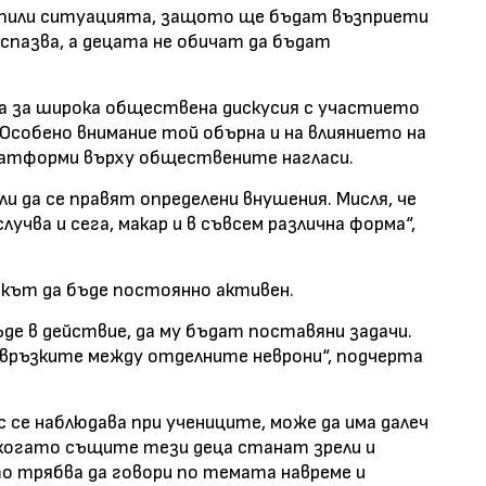
апили ситуацията, защото ще бъдат възприети
спазва, а децата не обичат да бъдат
а за широка обществена дискусия с участието
 Особено внимание той обърна и на влиянието на
латформи върху обществените нагласи.
и да се правят определени внушения. Мисля, че
лучва и сега, макар и в съвсем различна форма“,
кът да бъде постоянно активен.
де в действие, да му бъдат поставяни задачи.
връзките между отделните неврони“, подчерта
 се наблюдава при учениците, може да има далеч
 когато същите тези деца станат зрели и
 трябва да говори по темата навреме и