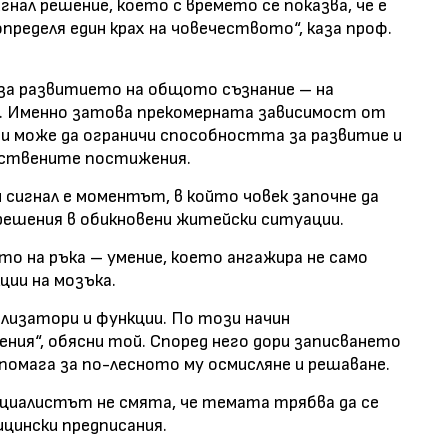
нал решение, което с времето се показва, че е
пределя един крах на човечеството“, каза проф.
 за развитието на общото съзнание – на
 Именно затова прекомерната зависимост от
и може да ограничи способността за развитие и
бствените постижения.
сигнал е моментът, в който човек започне да
решения в обикновени житейски ситуации.
то на ръка – умение, което ангажира не само
ции на мозъка.
ализатори и функции. По този начин
ния“, обясни той. Според него дори записването
помага за по-лесното му осмисляне и решаване.
циалистът не смята, че темата трябва да се
цински предписания.