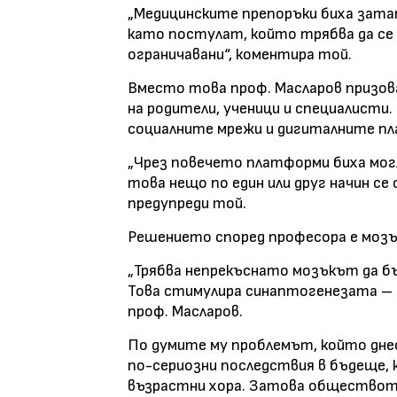
„Медицинските препоръки биха зат
като постулат, който трябва да се 
ограничавани“, коментира той.
Вместо това проф. Масларов призов
на родители, ученици и специалисти.
социалните мрежи и дигиталните п
„Чрез повечето платформи биха могл
това нещо по един или друг начин се с
предупреди той.
Решението според професора е мозъ
„Трябва непрекъснато мозъкът да бъ
Това стимулира синаптогенезата – 
проф. Масларов.
По думите му проблемът, който днес
по-сериозни последствия в бъдеще,
възрастни хора. Затова обществото