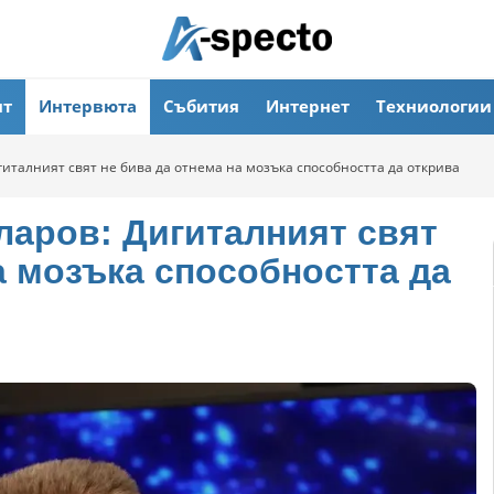
ят
Интервюта
Събития
Интернет
Техниологии
италният свят не бива да отнема на мозъка способността да открива
аров: Дигиталният свят
а мозъка способността да