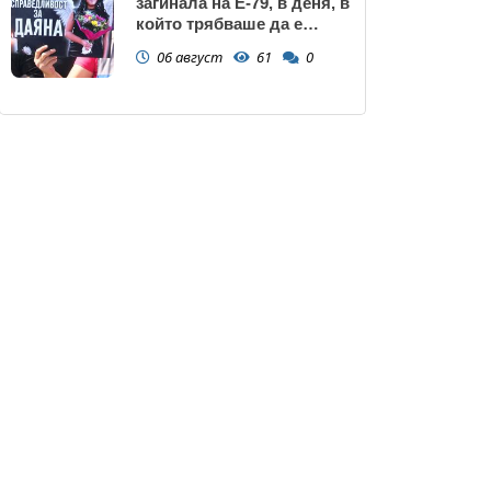
загинала на Е-79, в деня, в
който трябваше да е
сватбата ѝ (снимки)
06 август
61
0