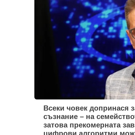
Всеки човек допринася з
съзнание – на семейство
затова прекомерната зав
цифрови алгоритми може