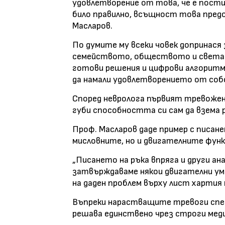
удовлетворение от това, че е постиг
било правилно, всъщност това предо
Масларов.
По думите му всеки човек допринася
семейството, обществото и света.
готови решения и цифрови алгоритм
да намали удовлетворението от со
Според невролога първият тревожен 
губи способността си сам да взема 
Проф. Масларов даде пример с писане
мисловните, но и двигателните функ
„Писането на ръка впряга и други ан
затвърждаваме някои двигателни уме
на даден проблем върху лист хартия 
Въпреки нарастващите тревоги спе
решава единствено чрез строги меди