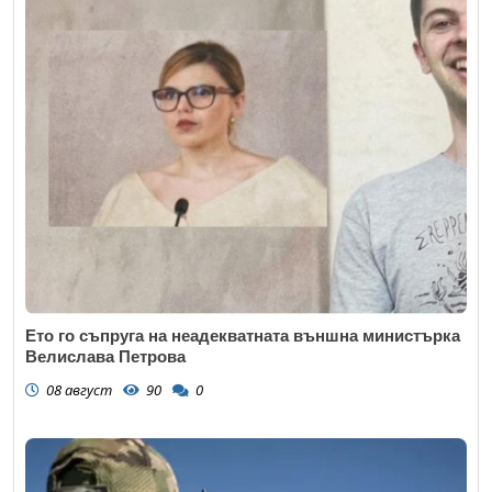
Ето го съпруга на неадекватната външна министърка
Велислава Петрова
08 август
90
0