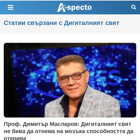
Статии свързани с Дигиталният свят
Проф. Димитър Масларов: Дигиталният свят
не бива да отнема на мозъка способността да
открива