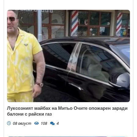
Луксозният майбах на Митьо Очите опожарен заради
балони с райски газ
08 август
108
4