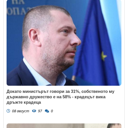
Докато министърът говори за 31%, собственото му
държавно дружество е на 58% - крадецът вика
дръжте крадеца
08 август
97
0