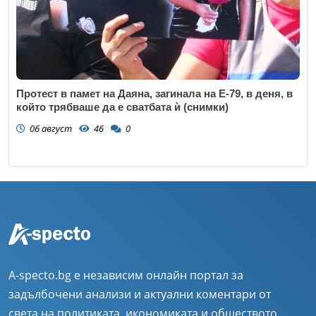
Протест в памет на Даяна, загинала на Е-79, в деня, в
който трябваше да е сватбата ѝ (снимки)
06 август
46
0
A-specto.bg е независим онлайн портал за
задълбочени анализи и актуални коментари от
света на политиката, икономиката и обществото.