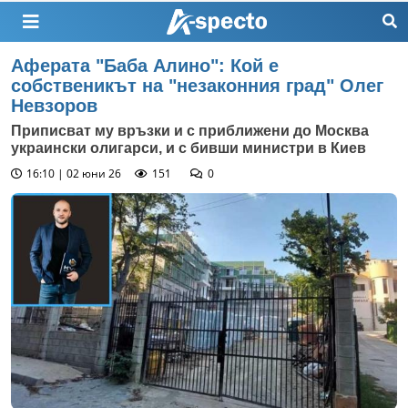
Аферата "Баба Алино": Кой е
собственикът на "незаконния град" Олег
Невзоров
Приписват му връзки и с приближени до Москва
украински олигарси, и с бивши министри в Киев
16:10 | 02 юни 26
151
0