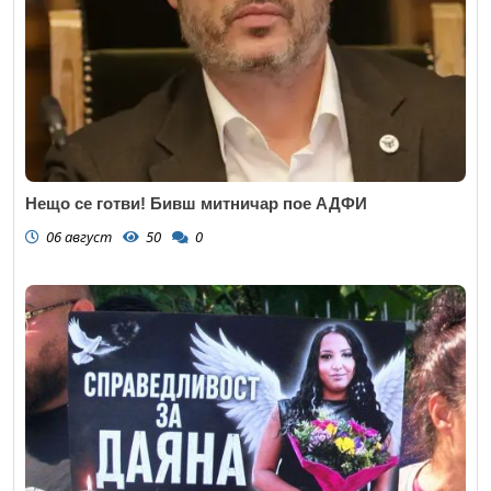
Нещо се готви! Бивш митничар пое АДФИ
06 август
50
0