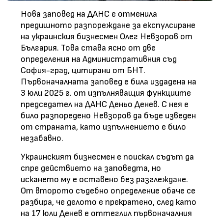
Нова заповед на ДАНС е отменила
предишното разпореждане за експулсиране
на украинския бизнесмен Олег Невзоров от
България. Това става ясно от две
определения на Административния съд
София-град, цитирани от БНТ.
Първоначалната заповед е била издадена на
3 юли 2025 г. от изпълняващия функциите
председател на ДАНС Деньо Денев. С нея е
било разпоредено Невзоров да бъде изведен
от страната, като изпълнението е било
незабавно.
Украинският бизнесмен е поискал съдът да
спре действието на заповедта, но
искането му е оставено без разглеждане.
От второто съдебно определение обаче се
разбира, че делото е прекратено, след като
на 17 юли Денев е оттеглил първоначалния