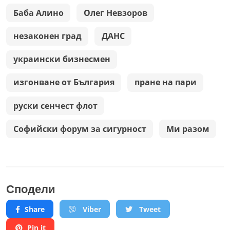
Баба Алино
Олег Невзоров
незаконен град
ДАНС
украински бизнесмен
изгонване от България
пране на пари
руски сенчест флот
Софийски форум за сигурност
Ми разом
Сподели
Share
Viber
Tweet
Pin it