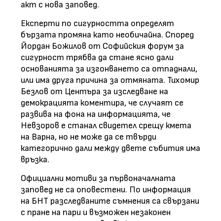
акт с нова заповед.
Експерти по сигурността определят
бързата промяна като необичайна. Според
Йордан Божилов от Софийския форум за
сигурност трябва да стане ясно дали
основанията за изгонването са отпаднали,
или има друга причина за отмяната. Тихомир
Безлов от Центъра за изследване на
демокрацията коментира, че случаят се
развива на фона на информацията, че
Невзоров е станал свидетел срещу кмета
на Варна, но не може да се твърди
категорично дали между двете събития има
връзка.
Официални мотиви за първоначалната
заповед не са оповестени. По информация
на БНТ разследваните съмнения са свързани
с пране на пари и възможен незаконен