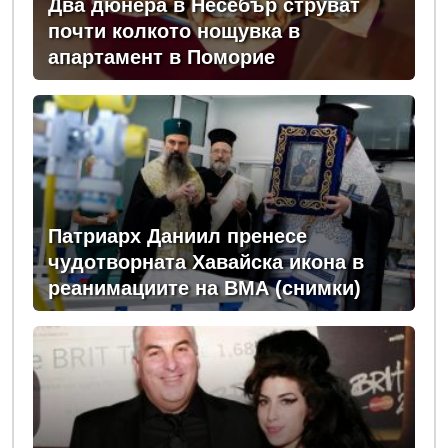
Два дюнера в Несебър струват
почти колкото нощувка в
апартамент в Поморие
Патриарх Даниил пренесе
чудотворната Хавайска икона в
реанимациите на ВМА (снимки)