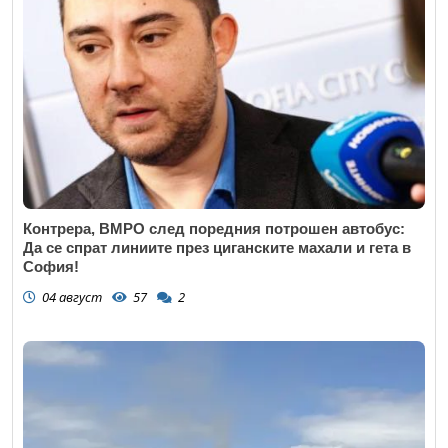
Контрера, ВМРО след поредния потрошен автобус:
Да се спрат линиите през циганските махали и гета в
София!
04 август
57
2