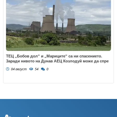
ТЕЦ „Бобов дол“ и „Мариците“ са ни спасението.
Заради нивото на Дунав АЕЦ Козлодуй може да спре
04 август
54
0