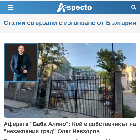
Статии свързани с изгонване от България
Аферата "Баба Алино": Кой е собственикът на
"незаконния град" Олег Невзоров