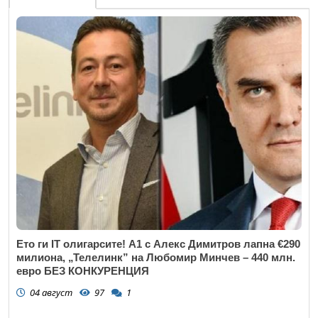
Ето ги IT олигарсите! А1 с Алекс Димитров лапна €290
милиона, „Телелинк” на Любомир Минчев – 440 млн.
евро БЕЗ КОНКУРЕНЦИЯ
04 август
97
1