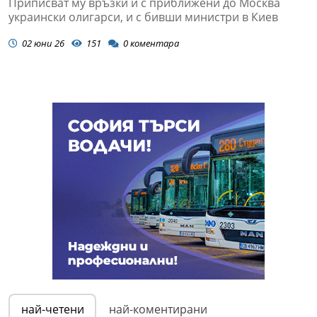
Приписват му връзки и с приближени до Москва
украински олигарси, и с бивши министри в Киев
02 юни 26
151
0
коментара
най-четени
най-коментирани