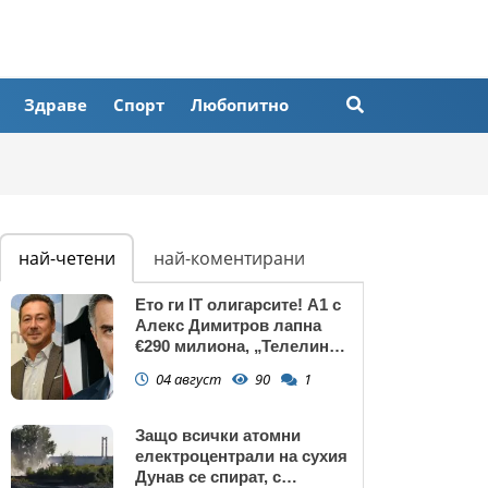
Здраве
Спорт
Любопитно
най-четени
най-коментирани
Ето ги IT олигарсите! А1 с
Алекс Димитров лапна
€290 милиона, „Телелинк”
на Любомир Минчев – 440
04 август
90
1
млн. евро БЕЗ
КОНКУРЕНЦИЯ
Защо всички атомни
електроцентрали на сухия
Дунав се спират, с