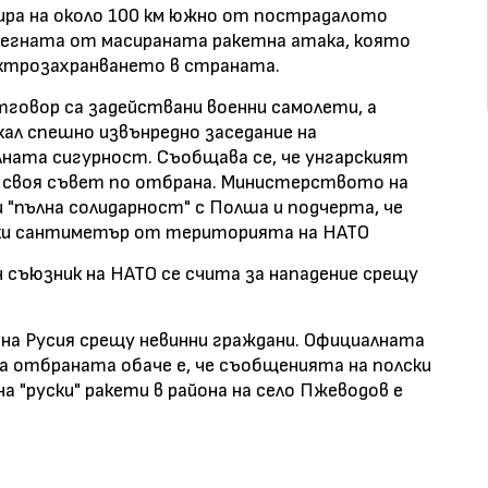
мира на около 100 км южно от пострадалото
асегната от масираната ракетна атака, която
ектрозахранването в страната.
тговор са задействани военни самолети, а
ал спешно извънредно заседание на
ната сигурност. Съобщава се, че унгарският
л своя съвет по отбрана. Министерството на
"пълна солидарност" с Полша и подчерта, че
еки сантиметър от територията на НАТО
н съюзник на НАТО се счита за нападение срещу
на Русия срещу невинни граждани. Официалната
а отбраната обаче е, че съобщенията на
полски
а "руски" ракети в района на село Пжеводов е