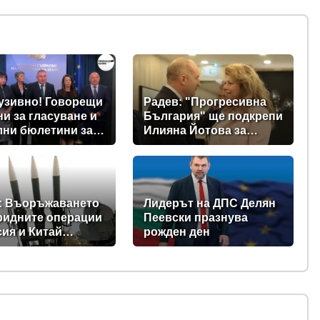
узивно! Говорещи
Радев: "Прогресивна
и за гласуване и
България" ще подкрепи
лни бюлетини за
Илияна Йотова за
щите предвиждат
президент
е изборни
ла! (ВИДЕО)
: Въоръжаването
Лидерът на ДПС Делян
ридните операции
Пеевски празнува
сия и Китай
рожден ден
ъщат Балканите в
на нестабилност