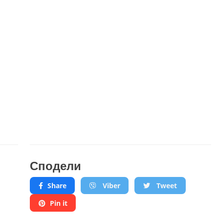
Сподели
Share
Viber
Tweet
Pin it