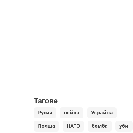
Тагове
Русия
война
Украйна
Полша
НАТО
бомба
уби