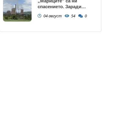
„Мариците“ са ни
спасението. Заради
нивото на Дунав АЕЦ
04 август
54
0
Козлодуй може да спре