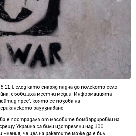
5.11.), след като снаряд падна до полското село
райна, съобщиха местни медии. Информацията
йтид прес", която се позова на
ериканското разузнаване.
ава е пострадала от масовите бомбардировки на
 срещу Украйна са били изстреляни над 100
 мнения, че цел на ракетите може да е бил