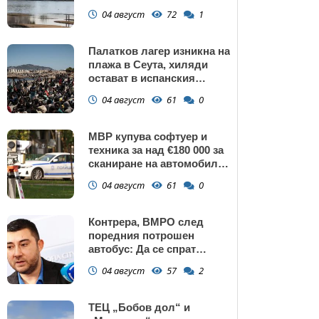
изключение АЕЦ
04 август
72
1
"Козлодуй"?
Палатков лагер изникна на
плажа в Сеута, хиляди
остават в испанския
ексклав (снимки)
04 август
61
0
МВР купува софтуер и
техника за над €180 000 за
сканиране на автомобили
и VIN номера
04 август
61
0
Контрера, ВМРО след
поредния потрошен
автобус: Да се спрат
линиите през циганските
04 август
57
2
махали и гета в София!
ТЕЦ „Бобов дол“ и