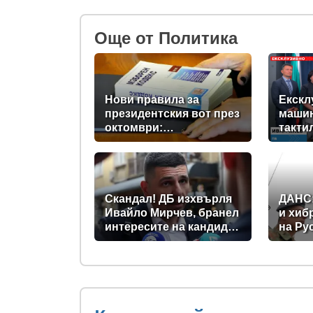
Oще от Политика
Нови правила за
Екскл
президентския вот през
машин
октомври:
такти
Парламентът прие
незря
промени в Изборния
новит
кодекс
прави
Скандал! ДБ изхвърля
ДАНС
Ивайло Мирчев, бранел
и хиб
интересите на кандидат
на Ру
за „Лукойл”
превр
зона 