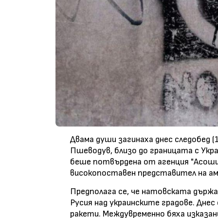
Двама души загинаха днес следобед (1
Пшеводув, близо до границата с Ук
беше потвърдена от агенция "Асошие
високопоставен представител на ам
Предполага се, че натовската държ
Русия над украинските градове. Днес
ракети. Междувременно бяха изказани