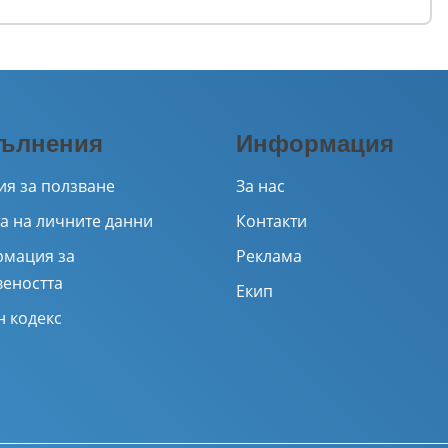
ълнения
Информация
ия за ползване
За нас
а на личните данни
Контакти
мация за
Реклама
веността
Екип
н кодекс