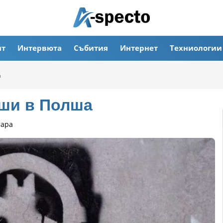
ят
Интервюта
Събития
Интернет
Техниологии
а
уши в Полша
тара