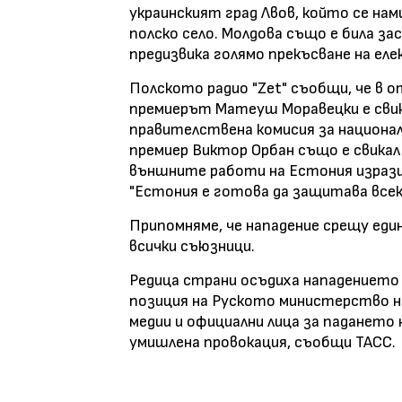
украинският град Лвов, който се на
полско село. Молдова също е била з
предизвика голямо прекъсване на ел
Полското радио "Zet" съобщи, че в о
премиерът Матеуш Моравецки е свик
правителствена комисия за национал
премиер Виктор Орбан също е свика
външните работи на Естония изрази 
"Естония е готова да защитава вс
Припомняме, че нападение срещу еди
всички съюзници.
Редица страни осъдиха нападението 
позиция на Руското министерство н
медии и официални лица за падането н
умишлена провокация, съобщи ТАСС.