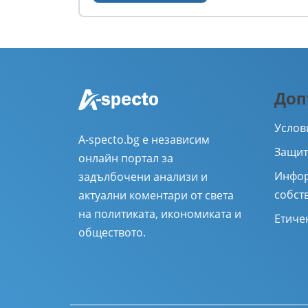
Доп
Услов
A-specto.bg е независим
Защит
онлайн портал за
Инфор
задълбочени анализи и
собст
актуални коментари от света
на политиката, икономиката и
Етиче
обществото.