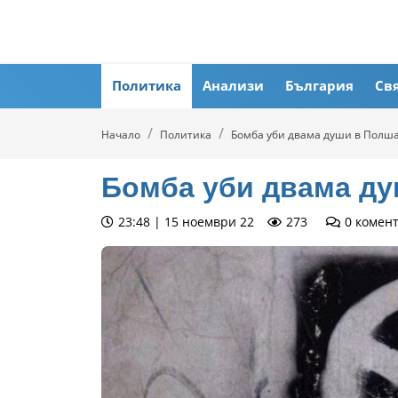
Политика
Анализи
България
Св
Начало
Политика
Бомба уби двама души в Полш
Бомба уби двама д
23:48 | 15 ноември 22
273
0
комен