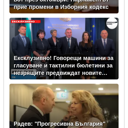
прие промени в Изборния кодекс
Ексклузивно! Говорещи машини за
гласуване и тактилни бюлетини за
незрящите предвиждат новите
изборни правила! (ВИДЕО)
Радев: "Прогресивна България"