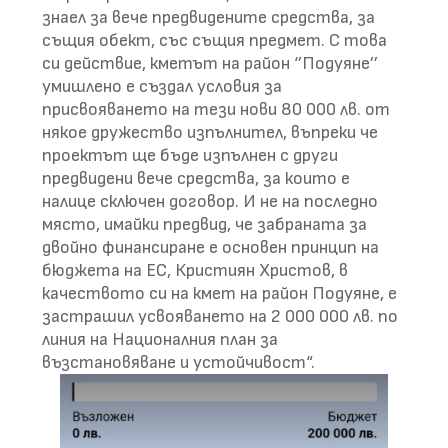
знаел за вече предвидените средства, за
същия обект, със същия предмет. С това
си действие, кметът на район ‘’Подуяне’’
умишлено е създал условия за
присвояването на тези нови 80 000 лв. от
някое дружество изпълнител, въпреки че
проектът ще бъде изпълнен с други
предвидени вече средства, за които е
налице сключен договор. И не на последно
място, имайки предвид, че забраната за
двойно финансиране е основен принцип на
бюджета на ЕС, Кристиян Христов, в
качеството си на кмет на район Подуяне, е
застрашил усвояването на 2 000 000 лв. по
линия на Националния план за
възстановяване и устойчивост“.