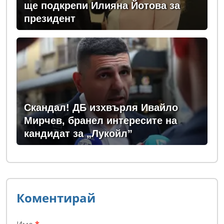
ще подкрепи Илияна Йотова за
президент
Скандал! ДБ изхвърля Ивайло
Мирчев, бранел интересите на
кандидат за „Лукойл”
Коментирай