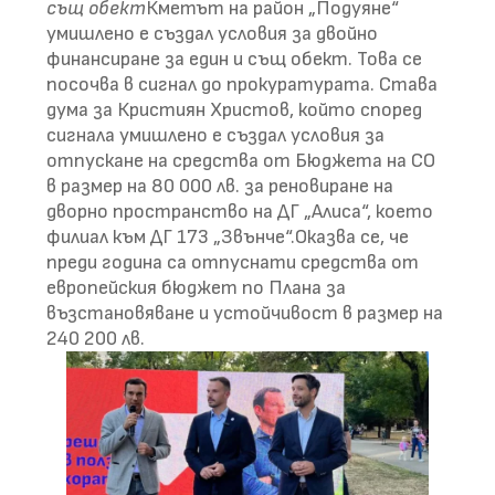
същ обект
Кметът на район „Подуяне“
умишлено е създал условия за двойно
финансиране за един и същ обект. Това се
посочва в сигнал до прокуратурата. Става
дума за Кристиян Христов, който според
сигнала умишлено е създал условия за
отпускане на средства от Бюджета на СО
в размер на 80 000 лв. за реновиране на
дворно пространство на ДГ „Алиса“, което
филиал към ДГ 173 „Звънче“.Оказва се, че
преди година са отпуснати средства от
европейския бюджет по Плана за
възстановяване и устойчивост в размер на
240 200 лв.