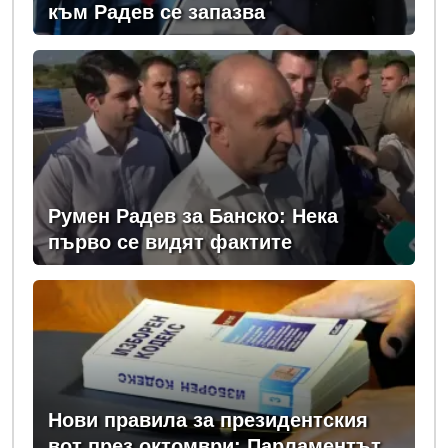
към Радев се запазва
Румен Радев за Банско: Нека
първо се видят фактите
Нови правила за президентския
вот през октомври: Парламентът