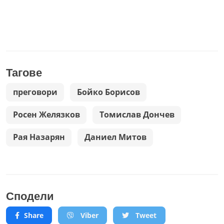
Тагове
преговори
Бойко Борисов
Росен Желязков
Томислав Дончев
Рая Назарян
Даниел Митов
Сподели
Share
Viber
Tweet