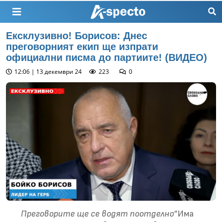
Ексклузивно! Борисов: Днес
преговорният екип ще изпрати
официални писма до партиите! (ВИДЕО)
12:06 | 13 декември 24
223
0
Преговорите ще се водят поотделно
“Има