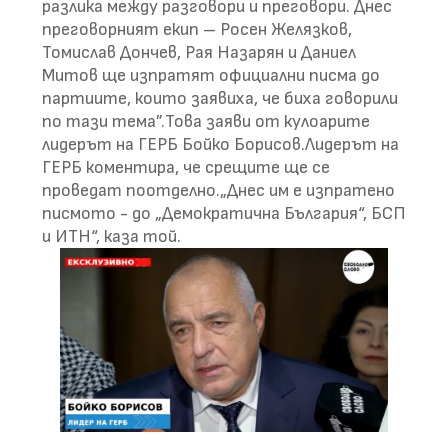
разлика между разговори и преговори. Днес
преговорният екип – Росен Желязков,
Томислав Дончев, Рая Назарян и Даниел
Митов ще изпратят официални писма до
партиите, които заявиха, че биха говорили
по тази тема”.Това заяви от кулоарите
лидерът на ГЕРБ Бойко Борисов.Лидерът на
ГЕРБ коментира, че срещите ще се
проведат поотделно.„Днес им е изпратено
писмото - до „Демократична България“, БСП
и ИТН“, каза той.