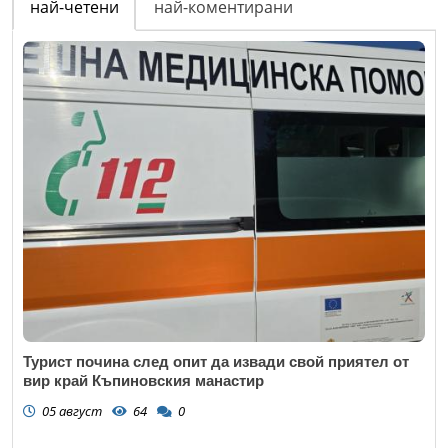
най-четени
най-коментирани
Турист почина след опит да извади свой приятел от
вир край Къпиновския манастир
05 август
64
0