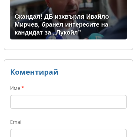
Скандал! ДБ изхвърля Ивайло
Мирчев, бранел интересите на
кандидат за „Лукойл”
Коментирай
Име
*
Email