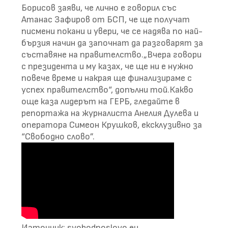
Борисов заяви, че лично е говорил със
Атанас Зафиров от БСП, че ще получат
писмени покани и увери, че се надява по най-
бързия начин да започнат да разговарят за
съставяне на правителство.„Вчера говори
с президента и му казах, че ще ни е нужно
повече време и накрая ще финализираме с
успех правителство“, допълни той.Какво
още каза лидерът на ГЕРБ, гледайте в
репортажа на журналиста Анелия Дулева и
оператора Симеон Крушков, ексклузивно за
“Свободно слово”.
Източник: svobodnoslovo.eu