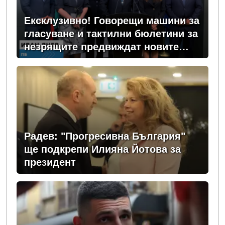
Ексклузивно! Говорещи машини за
гласуване и тактилни бюлетини за
незрящите предвиждат новите
изборни правила! (ВИДЕО)
Радев: "Прогресивна България"
ще подкрепи Илияна Йотова за
президент