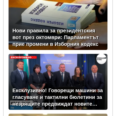
Нови правила за президентския
вот през октомври: Парламентът
прие промени в Изборния кодекс
Ексклузивно! Говорещи машини за
гласуване и тактилни бюлетини за
незрящите предвиждат новите
изборни правила! (ВИДЕО)