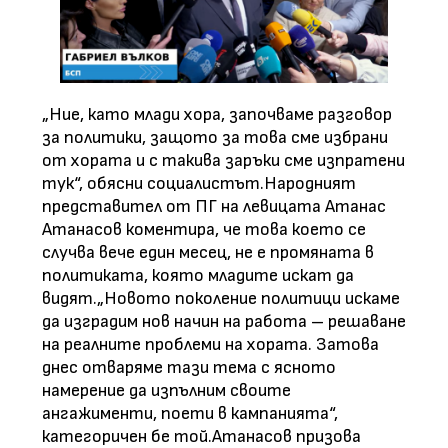
„Ние, като млади хора, започваме разговор
за политики, защото за това сме избрани
от хората и с такива заръки сме изпратени
тук“, обясни социалистът.Народният
представител от ПГ на левицата Атанас
Атанасов коментира, че това което се
случва вече един месец, не е промяната в
политиката, която младите искат да
видят.„Новото поколение политици искаме
да изградим нов начин на работа – решаване
на реалните проблеми на хората. Затова
днес отваряме тази тема с ясното
намерение да изпълним своите
ангажименти, поети в кампанията“,
категоричен бе той.Атанасов призова