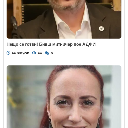
Нещо се готви! Бивш митничар пое АДФИ
06 август
68
0