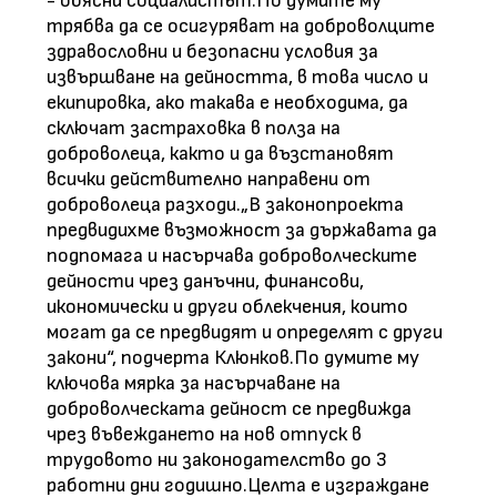
- обясни социалистът.По думите му
трябва да се осигуряват на доброволците
здравословни и безопасни условия за
извършване на дейността, в това число и
екипировка, ако такава е необходима, да
сключат застраховка в полза на
доброволеца, както и да възстановят
всички действително направени от
доброволеца разходи.„В законопроекта
предвидихме възможност за държавата да
подпомага и насърчава доброволческите
дейности чрез данъчни, финансови,
икономически и други облекчения, които
могат да се предвидят и определят с други
закони“, подчерта Клюнков.По думите му
ключова мярка за насърчаване на
доброволческата дейност се предвижда
чрез въвеждането на нов отпуск в
трудовото ни законодателство до 3
работни дни годишно.Целта е изграждане