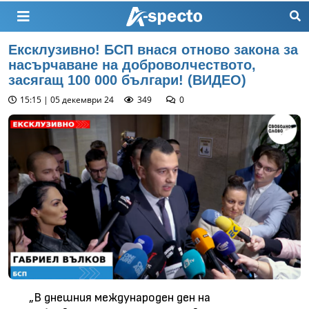
Ексклузивно! БСП внася отново закона за
насърчаване на доброволчеството,
засягащ 100 000 българи! (ВИДЕО)
15:15 | 05 декември 24
349
0
„В днешния международен ден на