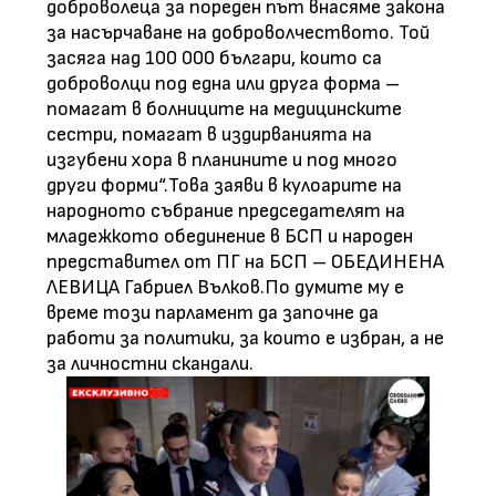
доброволеца за пореден път внасяме закона
за насърчаване на доброволчеството. Той
засяга над 100 000 българи, които са
доброволци под една или друга форма –
помагат в болниците на медицинските
сестри, помагат в издирванията на
изгубени хора в планините и под много
други форми“.Това заяви в кулоарите на
народното събрание председателят на
младежкото обединение в БСП и народен
представител от ПГ на БСП – ОБЕДИНЕНА
ЛЕВИЦА Габриел Вълков.По думите му е
време този парламент да започне да
работи за политики, за които е избран, а не
за личностни скандали.