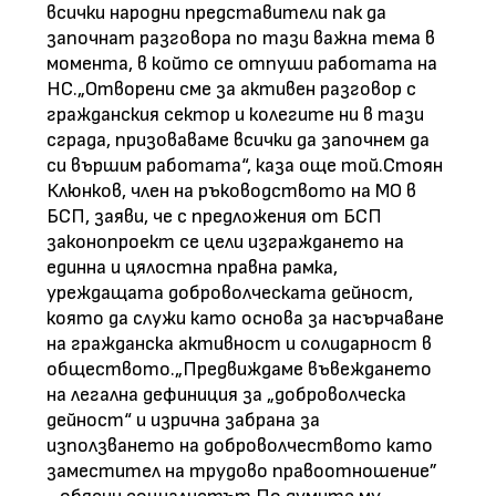
всички народни представители пак да
започнат разговора по тази важна тема в
момента, в който се отпуши работата на
НС.„Отворени сме за активен разговор с
гражданския сектор и колегите ни в тази
сграда, призоваваме всички да започнем да
си вършим работата“, каза още той.Стоян
Клюнков, член на ръководството на МО в
БСП, заяви, че с предложения от БСП
законопроект се цели изграждането на
единна и цялостна правна рамка,
уреждащата доброволческата дейност,
която да служи като основа за насърчаване
на гражданска активност и солидарност в
обществото.„Предвиждаме въвеждането
на легална дефиниция за „доброволческа
дейност“ и изрична забрана за
използването на доброволчеството като
заместител на трудово правоотношение”