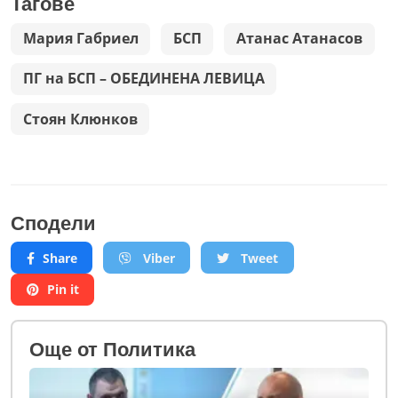
Тагове
Мария Габриел
БСП
Атанас Атанасов
ПГ на БСП – ОБЕДИНЕНА ЛЕВИЦА
Стоян Клюнков
Сподели
Share
Viber
Tweet
Pin it
Oще от Политика