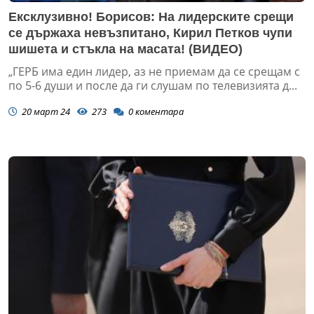
Ексклузивно! Борисов: На лидерските срещи
се държаха невъзпитано, Кирил Петков чупи
шишета и стъкла на масата! (ВИДЕО)
„ГЕРБ има един лидер, аз не приемам да се срещам с
по 5-6 души и после да ги слушам по телевизията д...
20 март 24
273
0
коментара