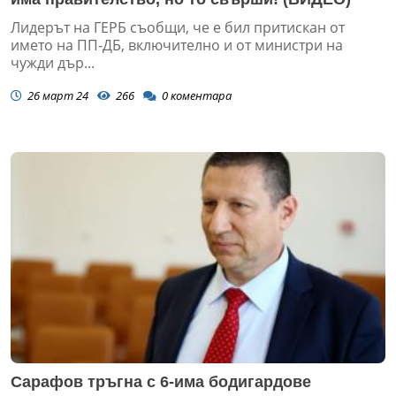
Лидерът на ГЕРБ съобщи, че е бил притискан от
името на ПП-ДБ, включително и от министри на
чужди дър...
26 март 24
266
0
коментара
Сарафов тръгна с 6-има бодигардове