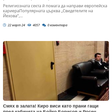
Религиозната секта й помага да направи европейска
кариераПопулярната църква „Свидетелите на
Йехова“,...
22 март 24
4057
0
коментара
Смях в залата! Киро виси като прани гащи
пред кабинета на Бойко Борисов и Росен