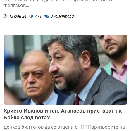
Желязков...
13 юли 24
471
0
коментара
Христо Иванов и ген. Атанасов пристават на
Бойко след вота?
Денков бил готов да се отцепи от ПППартньорите на