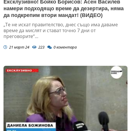
Ексклузивно! Бойко Борисов: Асен Василев
намери подходящо време да дезертира, няма
да подкрепим втори мандат! (ВИДЕО)
„Те не искат правителство, днес също има даваме
време да мислят и стават точно 7 дни от
преговорите“...
21 март 24
223
0
коментара