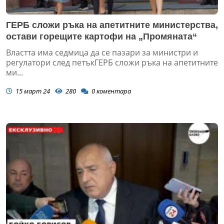
ГЕРБ сложи ръка на апетитните министерства,
остави горещите картофи на „Промяната“
Властта има седмица да се пазари за министри и
регулатори след петъкГЕРБ сложи ръка на апетитните
ми...
15 март 24
280
0
коментара