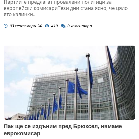
Партиите предлагат провалени политици за
европейски комисариТези дни стана ясно, че цяло
ято калинки...
03 септември 24
410
0
коментара
Пак ще се издъним пред Брюксел, нямаме
еврокомисар