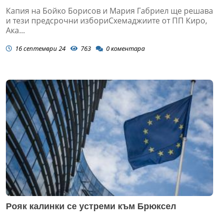
Капия на Бойко Борисов и Мария Габриел ще решава
и тези предсрочни избориСхемаджиите от ПП Киро,
Ака...
16 септември 24
763
0
коментара
Рояк калинки се устреми към Брюксел