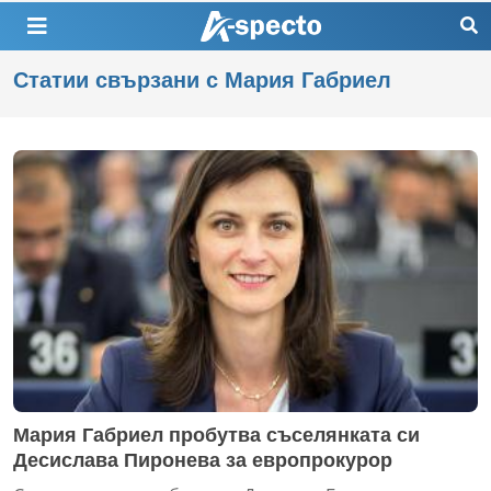
Статии свързани с Мария Габриел
Мария Габриел пробутва съселянката си
Десислава Пиронева за европрокурор