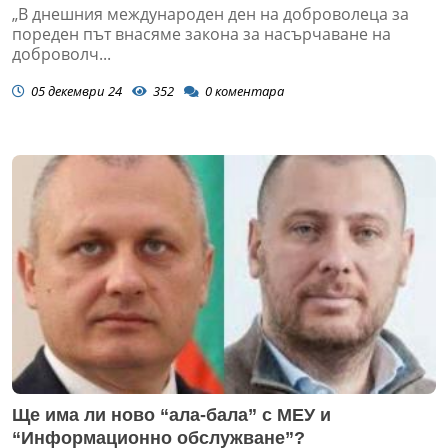
„В днешния международен ден на доброволеца за
пореден път внасяме закона за насърчаване на
доброволч...
05 декември 24
352
0
коментара
Ще има ли ново “ала-бала” с МЕУ и
“Информационно обслужване”?