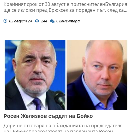
Крайният срок от 30 август е притеснителенБългария
ще се изложи пред Брюксел за пореден път, след ка...
03 август 24
244
0
коментара
Росен Желязков сърдит на Бойко
Дори не отговаря на обажданията на председателя
на ГЕРБЕкспредседателят на парламента Росен