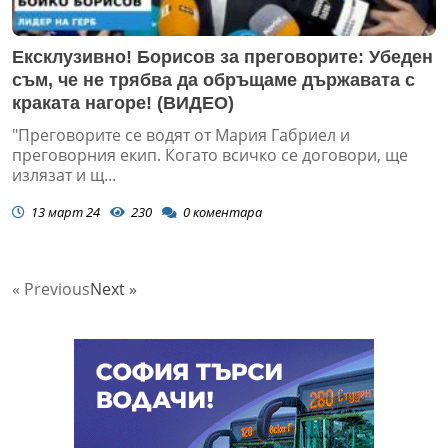
Ексклузивно! Борисов за преговорите: Убеден
съм, че не трябва да обръщаме държавата с
краката нагоре! (ВИДЕО)
"Преговорите се водят от Мария Габриел и
преговорния екип. Когато всичко се договори, ще
излязат и щ...
13 март 24
230
0
коментара
« Previous
Next »