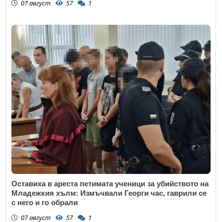
07 август
57
1
Оставиха в ареста петимата ученици за убийството на
Младежкия хълм: Измъчвали Георги час, гаврили се
с него и го обрали
07 август
57
1