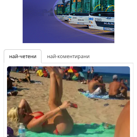
най-четени
най-коментирани