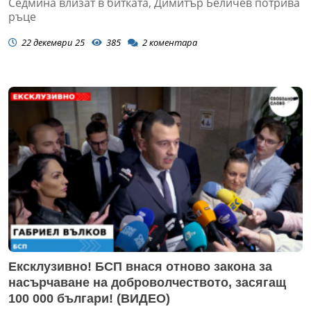
Седмина влизат в битката, Димитър Беличев потрива
ръце
22 декември 25
385
2
коментара
Ексклузивно! БСП внася отново закона за
насърчаване на доброволчеството, засягащ
100 000 българи! (ВИДЕО)