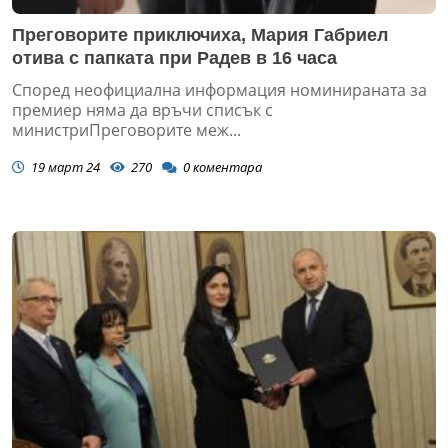
Преговорите приключиха, Мария Габриел
отива с папката при Радев в 16 часа
Според неофициална информация номинираната за
премиер няма да връчи списък с
министриПреговорите меж...
19 март 24
270
0
коментара