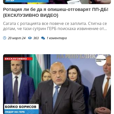
Ротация ли бе да я опишеш-отговарят ПП-ДБ!
(ЕКСКЛУЗИВНО ВИДЕО)
Сагата с ротацията все повече се заплита. Стигна се
дотам, че тази сутрин ГЕРБ поискаха извинение от...
20 март 24
363
1
коментара