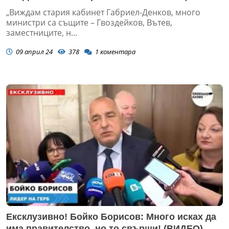
(ВИДЕО)
„Виждам стария кабинет Габриел-Денков, много
министри са същите – Гвоздейков, Вътев,
заместниците, н...
09 април 24
378
1
коментара
Ексклузивно! Бойко Борисов: Много исках да
има правителство, но то свърши! (ВИДЕО)