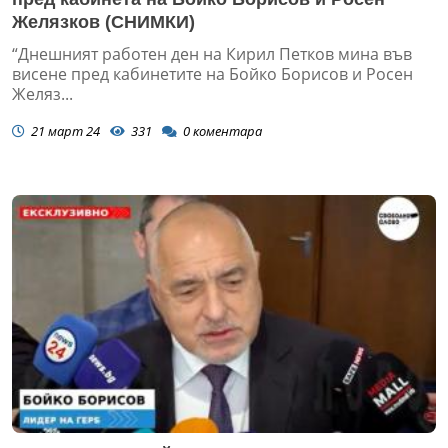
Желязков (СНИМКИ)
“Днешният работен ден на Кирил Петков мина във
висене пред кабинетите на Бойко Борисов и Росен
Желяз...
21 март 24
331
0
коментара