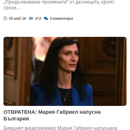
„Продължаваме промяната“ от десницата, кроят
грозе...
05 май 24
313
0
коментара
ОТВРАТЕНА: Мария Габриел напусна
България
Бившият вицепремиер Мария Габриел напуснала