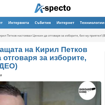
ят
Интервюта
Събития
Интернет
Техниологии
ирил Петков настоявал Ценкин да отговаря за изборите, бил му приятел! (
Бащата на Кирил Петков
 отговаря за изборите,
ИДЕО)
а