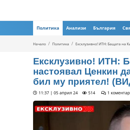
Политика
Анализи
България
Св
Начало
Политика
Ексклузивно! ИТН: Бащата на К
Ексклузивно! ИТН: 
настоявал Ценкин да
бил му приятел! (В
11:37 | 05 април 24
514
1
коментар