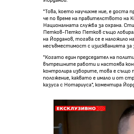
Йорданов.
"Това, което научихме ние, е доста 
че по време на правителството на К
Националната служба за охрана. Сти
Петков-Петко Петков също лобирал 
на Йорданов, тогава се е наложило н
несъвместимост с изискванията за 
"Когато един председател на полити
вътрешните работи и настоява конкр
контролира изборите, това е също 
положение, каквато е имало и от ст
казуса с Нотариуса", коментира Йор