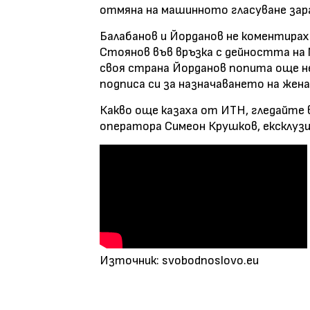
отмяна на машинното гласуване зар
Балабанов и Йорданов не коментира
Стоянов във връзка с дейността на
своя страна Йорданов попита още не
подписа си за назначаването на жен
Какво още казаха от ИТН, гледайте 
оператора Симеон Крушков, ексклузив
Източник: svobodnoslovo.eu