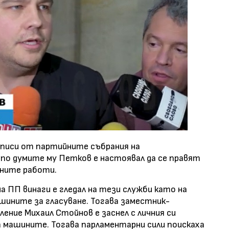
аписи от партийните събрания на
по думите му Петков е настоявал да се правят
шните работи.
 ПП винаги е гледал на тези служби като на
машините за гласуване. Тогава заместник-
ние Михаил Стойнов е заснел с личния си
 машините. Тогава парламентарни сили поискаха