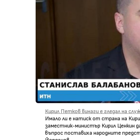
Кирил Петков винаги е гледал на слу
Имало ли е натиск от страна на Кир
заместник-министър Кирил Ценкин д
въпрос поставиха народните предс