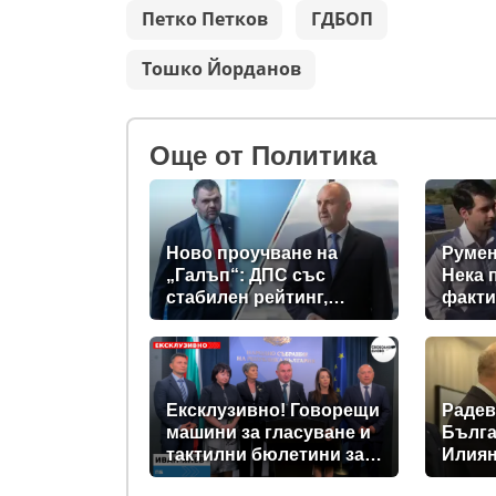
Петко Петков
ГДБОП
Тошко Йорданов
Oще от Политика
Ново проучване на
Румен
„Галъп“: ДПС със
Нека 
стабилен рейтинг,
факти
подкрепата към Радев
се запазва
Ексклузивно! Говорещи
Радев
машини за гласуване и
Бълга
тактилни бюлетини за
Илиян
незрящите предвиждат
прези