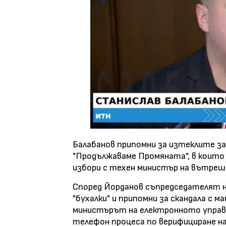
Балабанов припомни за изтеклите з
"Продължаваме Промяната", в които 
избори с техен министър на вътре
Според Йорданов съпредседателят на
"бухалки" и припомни за скандала с 
министърът на електронното управле
телефон процеса по верифициране на