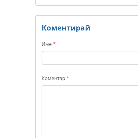
новите изборни
правила! (ВИДЕО)
Коментирай
Име
*
Коментар
*