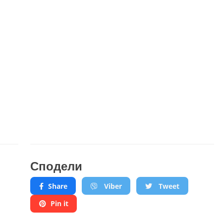
Сподели
Share
Viber
Tweet
Pin it