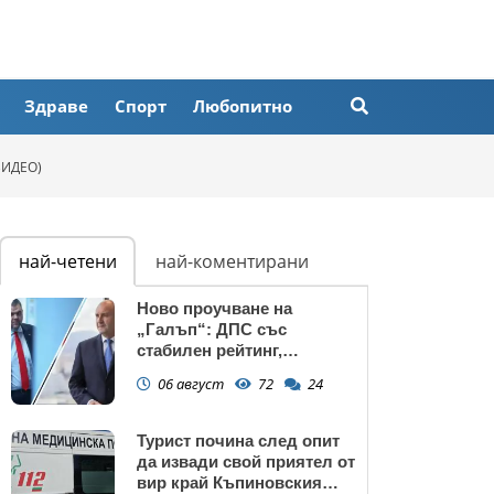
Здраве
Спорт
Любопитно
ВИДЕО)
най-четени
най-коментирани
Ново проучване на
„Галъп“: ДПС със
стабилен рейтинг,
подкрепата към Радев се
06 август
72
24
запазва
Турист почина след опит
да извади свой приятел от
вир край Къпиновския