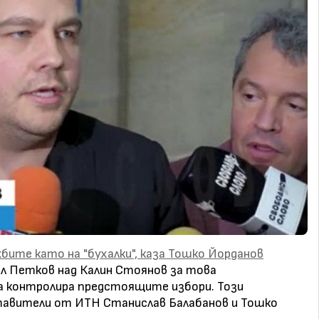
жбите като на "бухалки", каза Тошко Йорданов
ил Петков над Калин Стоянов за това
а контролира предстоящите избори. Този
тавители от ИТН Станислав Балабанов и Тошко