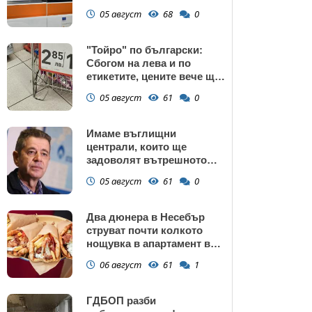
манастир
05 август
68
0
"Тойро" по български:
Сбогом на лева и по
етикетите, цените вече ще
са само в евро
05 август
61
0
Имаме въглищни
централи, които ще
задоволят вътрешното
потребление на ток
05 август
61
0
Два дюнера в Несебър
струват почти колкото
нощувка в апартамент в
Поморие
06 август
61
1
ГДБОП разби