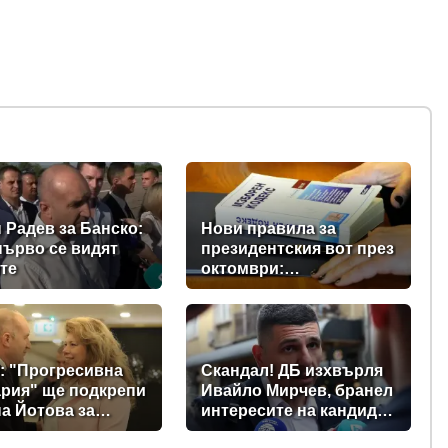
 Радев за Банско:
Нови правила за
първо се видят
президентския вот през
те
октомври:
Парламентът прие
промени в Изборния
кодекс
: "Прогресивна
Скандал! ДБ изхвърля
рия" ще подкрепи
Ивайло Мирчев, бранел
а Йотова за
интересите на кандидат
дент
за „Лукойл”