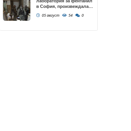
лаборатория за фентанил
в София, произвеждала
до 10 кг на ден за страната
05 август
54
0
(снимки)