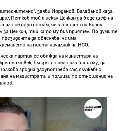
притеснително", заяви Йорданов. Балабанов каза,
ирил Петков той е искал Ценкин да бъде шеф на
гнало се дори дотам, че и бащата на Кирил
за Ценкин, тъй като му бил приятел. По думите
а президента да обяснява, че има
заемането на поста началник на НСО.
ческа партия се обажда на министъра на
етен човек, близък до него или баща му, да
толкова грозна злоупотреба със служебно
рана на магистрати и полицаи по отношение на
данов.