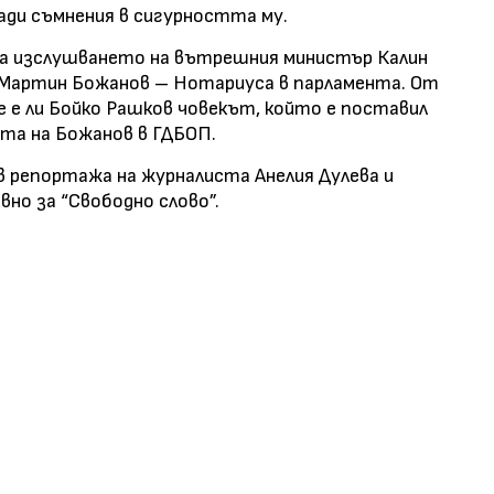
ади съмнения в сигурността му.
ха изслушването на вътрешния министър Калин
 Мартин Божанов – Нотариуса в парламента. От
 е ли Бойко Рашков човекът, който е поставил
ата на Божанов в ГДБОП.
в репортажа на журналиста Анелия Дулева и
но за “Свободно слово”.