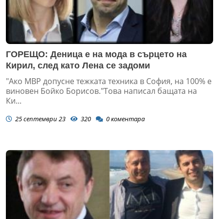
ГОРЕЩО: Деница е на мода в сърцето на
Кирил, след като Лена се задоми
"Ако МВР допусне тежката техника в София, на 100% е
виновен Бойко Борисов."Това написал бащата на
Ки...
25 септември 23
320
0
коментара