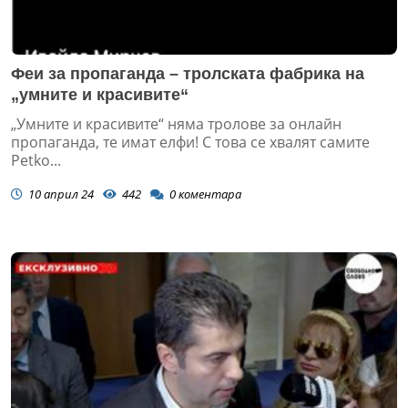
Феи за пропаганда – тролската фабрика на
„умните и красивите“
„Умните и красивите“ няма тролове за онлайн
пропаганда, те имат елфи! С това се хвалят самите
Petko...
10 април 24
442
0
коментара