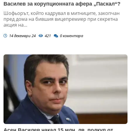
Василев за корупционната афера „Паскал“?
Шофьорът, който кадрувал в митниците, закопчан
пред дома на бившия вицепремиер при секретна
акция на...
14 декември 24
421
0
коментара
Асен Василев чакал 15 млн. лв. подкуп от