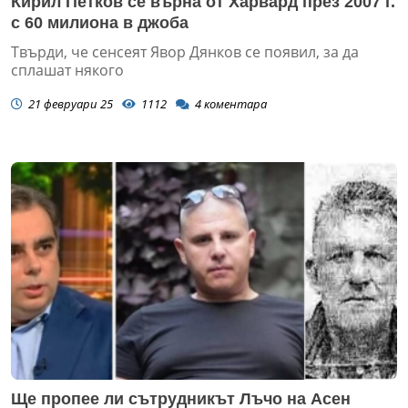
Кирил Петков се върна от Харвард през 2007 г.
с 60 милиона в джоба
Твърди, че сенсеят Явор Дянков се появил, за да
сплашат някого
21 февруари 25
1112
4
коментара
Ще пропее ли сътрудникът Лъчо на Асен