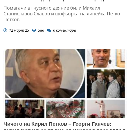
Помагачи в гнусното деяние били Михаил
Станиславов Славов и шофьорът на линейка Петко
Петков
12 март 25
586
0
коментара
Чичото на Кирил Петков – Георги Ганчев: