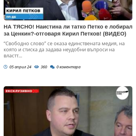
НА ТЯСНО! Наистина ли татко Петко е лобирал
за Ценкин?-отговаря Кирил Петков! (ВИДЕО)
“Свободно слово” се оказа единствената медия, на
която и стиска да задава неудобни въпроси на
властт...
05 април 24
360
0
коментара