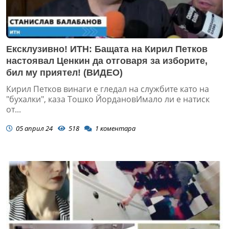
Ексклузивно! ИТН: Бащата на Кирил Петков
настоявал Ценкин да отговаря за изборите,
бил му приятел! (ВИДЕО)
Кирил Петков винаги е гледал на службите като на
"бухалки", каза Тошко ЙордановИмало ли е натиск
от...
05 април 24
518
1
коментара