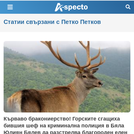
Статии свързани с Петко Петков
Кърваво бракониерство! Горските сгащиха
бившия шеф на криминална полиция в Бяла
Юлиян Бялев да разстрелва благороден елен