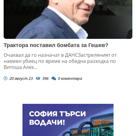
Трактора поставил бомбата за Гешев?
Очаквал да го назначат в ДАНСЗастреляният от
наемен убиец по време на обедна разходка по
Витоша Алек...
20 август 23
396
0
коментара