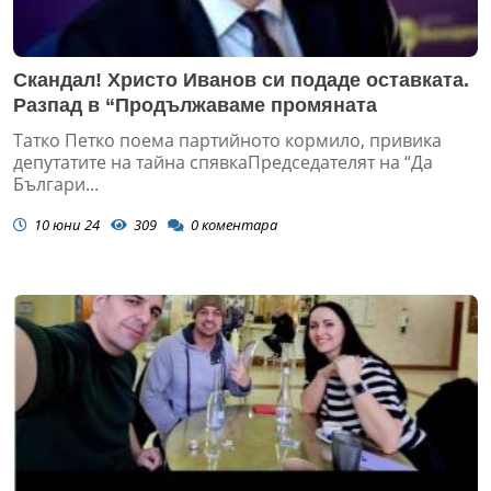
Скандал! Христо Иванов си подаде оставката.
Разпад в “Продължаваме промяната
Татко Петко поема партийното кормило, привика
депутатите на тайна спявкаПредседателят на “Да
Българи...
10 юни 24
309
0
коментара