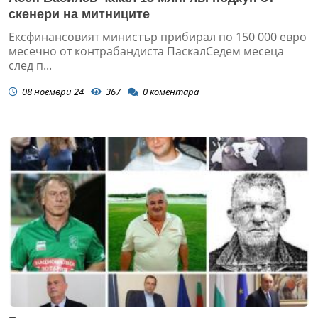
скенери на митниците
Ексфинансовият министър прибирал по 150 000 евро
месечно от контрабандиста ПаскалСедем месеца
след п...
08 ноември 24
367
0
коментара