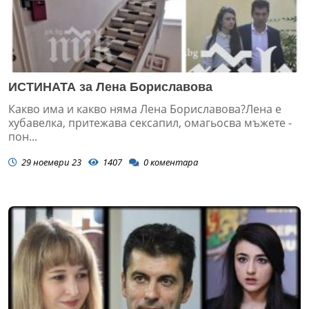
ИСТИНАТА за Лена Бориславова
Какво има и какво няма Лена Бориславова?Лена е
хубавелка, притежава сексапил, омагьосва мъжете -
пон...
29 ноември 23
1407
0
коментара