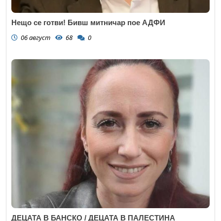
Нещо се готви! Бивш митничар пое АДФИ
06 август
68
0
ДЕЦАТА В БАНСКО / ДЕЦАТА В ПАЛЕСТИНА