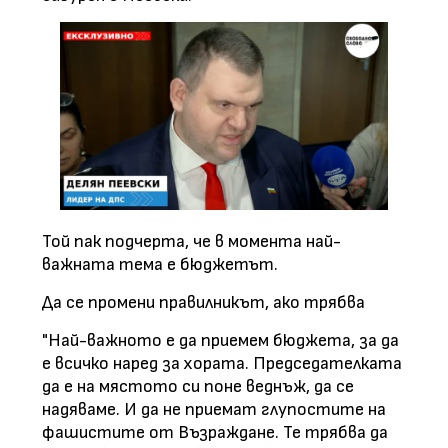
Той пак подчерта, че в момента най-
важната тема е бюджетът.
Да се промени правилникът, ако трябва
"Най-важното е да приемем бюджета, за да
е всичко наред за хората. Председателката
да е на мястото си поне веднъж, да се
надяваме. И да не приемат глупостите на
фашистите от Възраждане. Те трябва да