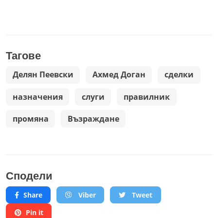
Тагове
Делян Пеевски
Ахмед Доган
сделки
назначения
слуги
правилник
промяна
Възраждане
Сподели
Share
Viber
Tweet
Pin it