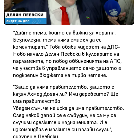
“Дайте теми, които са важни за хората.
Безполезни теми няма смисъл да се
коментират.” Това обяви лидерът на ДПС-
Ново начало Делян Пеевски в кулоарите на
парламента, по повод обвиненията на АПС,
че участва в управлението само защото е
подкрепил бюджета на първо четене.
"Защо да няма правителство, защото е
казал Ахмед Доган ли? Или деребеите? Ще
има правителство!
Убеден съм, че не иска да има правителство.
След някой запой се е събудил, не са му се
случили сделките и назначенията. И е
изкомандвал е малките си палави слуги",
сигурен е Пеевски.