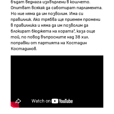
бъдат веднага изхвърлени в кошчето.
Опитват всякак да саботират парламента.
Но ние няма да им позволим. Има си
правилник. Ако трябва ще приемем промени
в правилника и няма да им позволим да
блокират бюджета на хората", каза още
той, по повод въпросните над 38 хил.
поправки от партията на Костадин
Костадинов.