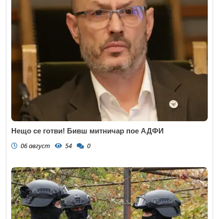
Нещо се готви! Бивш митничар пое АДФИ
06 август
54
0