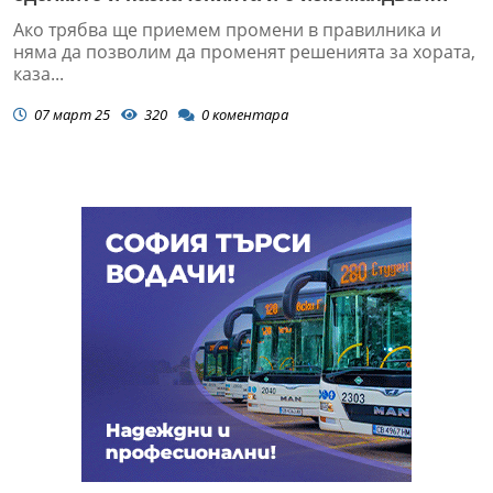
малките си палави слуги! (ВИДЕО)
Ако трябва ще приемем промени в правилника и
няма да позволим да променят решенията за хората,
каза...
07 март 25
320
0
коментара