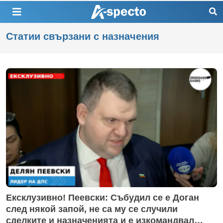
Статии свързани с назначения
Ексклузивно! Пеевски: Събудил се е Доган
след някой запой, не са му се случили
сделките и назначенията и е изкомандвал