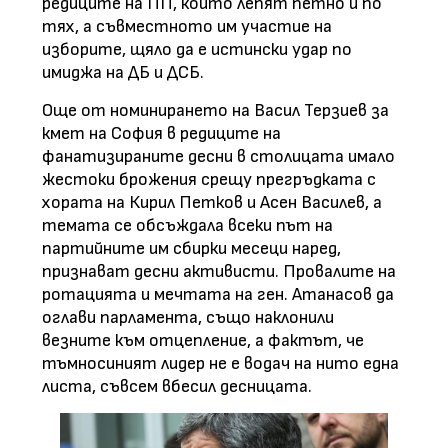
редиците на ПП, които лепят петно и по
тях, а съвместното им участие на
изборите, щяло да е истински удар по
имиджа на ДБ и ДСБ.
Още от номинирането на Васил Терзиев за
кмет на София в редиците на
фанатизираните десни в столицата имало
жестоки брожения срещу прегръдката с
хората на Кирил Петков и Асен Василев, а
темата се обсъждала всеки път на
партийните им сбирки месеци наред,
признават десни активисти. Провалите на
ротацията и мечтата на ген. Атанасов да
оглави парламента, също наклонили
везните към отцепление, а фактът, че
тъмносиният лидер не е водач на нито една
листа, съвсем вбесил десницата.