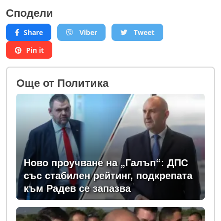
Сподели
Share
Viber
Tweet
Pin it
Oще от Политика
Ново проучване на „Галъп“: ДПС
със стабилен рейтинг, подкрепата
към Радев се запазва