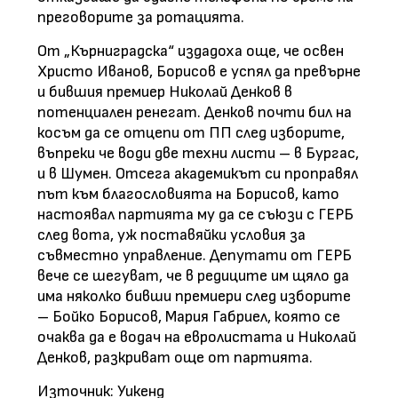
преговорите за ротацията.
От „Кърниградска“ издадоха още, че освен
Христо Иванов, Борисов е успял да превърне
и бившия премиер Николай Денков в
потенциален ренегат. Денков почти бил на
косъм да се отцепи от ПП след изборите,
въпреки че води две техни листи – в Бургас,
и в Шумен. Отсега академикът си проправял
път към благословията на Борисов, като
настоявал партията му да се съюзи с ГЕРБ
след вота, уж поставяйки условия за
съвместно управление. Депутати от ГЕРБ
вече се шегуват, че в редиците им щяло да
има няколко бивши премиери след изборите
– Бойко Борисов, Мария Габриел, която се
очаква да е водач на евролистата и Николай
Денков, разкриват още от партията.
Източник: Уикенд