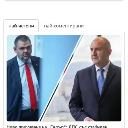
най-четени
най-коментирани
Ново проучване на „Галъп“: ДПС със стабилен