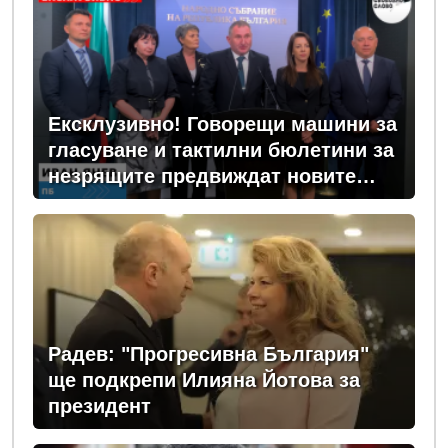
Ексклузивно! Говорещи машини за
гласуване и тактилни бюлетини за
незрящите предвиждат новите
изборни правила! (ВИДЕО)
Радев: "Прогресивна България"
ще подкрепи Илияна Йотова за
президент