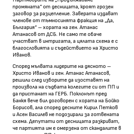
промяната“ от десницата, кроят грозен
заговор за разцепление. Заверата издават
членове от тъмносинята фракция на „Да,
България“ – хората на ген. Атанас
Атанасов от ДСБ. Не само те обаче
участват в интригата, а цялата схема е с
благословията и съдействието на Христо
Иванов.
Според мълвата лидерите на дясното –
Христо Иванов и ген. Атанас Атанасов,
решили след изборите да изоставят на
произвола на съдбата колегите си от ПП и
да пристанат на ГЕРБ. Поклонът пред
Банкя вече бил договорен с хората на Бойко
Борисов, ала според десните Кирил Петков
и Асен Василев не подозирали за готвената
схема. Депутати от десницата разкриват,
че партията им е омерзена от скандалите в