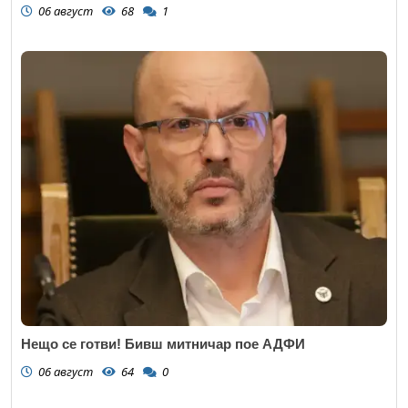
06 август
68
1
Нещо се готви! Бивш митничар пое АДФИ
06 август
64
0