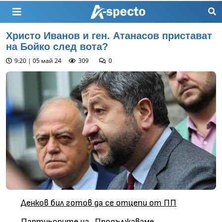
Христо Иванов и ген. Атанасов пристават
на Бойко след вота?
9:20 | 05 май 24
309
0
Денков бил готов да се отцепи от ПП
Партньорите на „Продължаваме