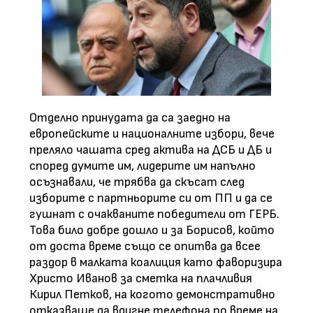
Отделно принудата да са заедно на
европейските и националните избори, вече
преляло чашата сред актива на ДСБ и ДБ и
според думите им, лидерите им напълно
осъзнавали, че трябва да скъсат след
изборите с партньорите си от ПП и да се
гушнат с очакваните победители от ГЕРБ.
Това било добре дошло и за Борисов, който
от доста време също се опитва да всее
раздор в малката коалиция като фаворизира
Христо Иванов за сметка на плачливия
Кирил Петков, на когото демонстративно
отказваше да вдигне телефона по време на