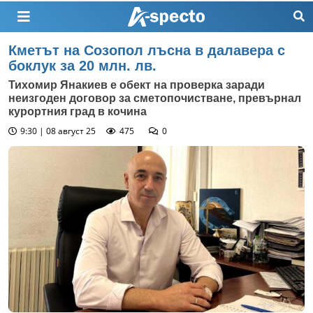
Кметът на Созопол лъсна в далавера с
боклук за 20 млн. лв.
Тихомир Янакиев е обект на проверка заради
неизгоден договор за сметопочистване, превърнал
курортния град в кочина
9:30 | 08 август 25
475
0