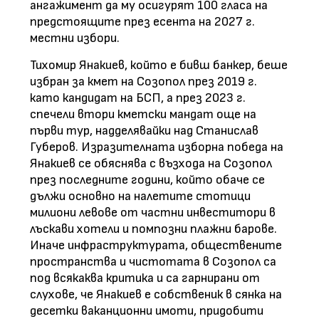
ангажимент да му осигурят 100 гласа на
предстоящите през есента на 2027 г.
местни избори.
Тихомир Янакиев, който е бивш банкер, беше
избран за кмет на Созопол през 2019 г.
като кандидат на БСП, а през 2023 г.
спечели втори кметски мандат още на
първи тур, надделявайки над Станислав
Губеров. Изразителната изборна победа на
Янакиев се обяснява с възхода на Созопол
през последните години, който обаче се
дължи основно на налетите стотици
милиони левове от частни инвеститори в
лъскави хотели и помпозни плажни барове.
Иначе инфраструктурата, обществените
пространства и чистотата в Созопол са
под всякаква критика и са гарнирани от
слухове, че Янакиев е собственик в сянка на
десетки ваканционни имоти, придобити