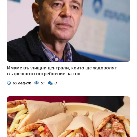
Имаме въглищни централи, които ще задоволят
вътрешното потребление на ток
05 август
61
0