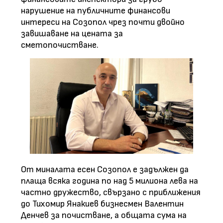
нарушение на публичните финансови
интереси на Созопол чрез почти двойно
завишаване на цената за
сметопочистване.
От миналата есен Созопол е задължен да
плаща всяка година по над 5 милиона лева на
частно дружество, свързано с приближения
до Тихомир Янакиев бизнесмен Валентин
Денчев за почистване, а общата сума на