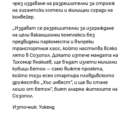
чрез издаване на разрешителни за строеж
на гигантски хотели и жилищни сгради на
конвейер.
„Издават се разрешителни за изграждане
на цели ваканционни комплекси без
предвидени паркоместа и въпреки
транспортния хаос, който настъпва всяко
лято в Созопол. Докато изтече мандата на
Тихомир Янакиев, ще бъдат излети милиони
кубици бетон – само вижте проекта,
който тази есен стартира пловдивското
дружество „Хъс инвест“, и ще ви стане
лошо от бетон“, бият аларма жителите на
Созопол.
Източник: Уикенд