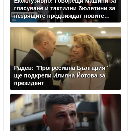
Ексклузивно! Говорещи машини за
гласуване и тактилни бюлетини за
незрящите предвиждат новите
изборни правила! (ВИДЕО)
Радев: "Прогресивна България"
ще подкрепи Илияна Йотова за
президент