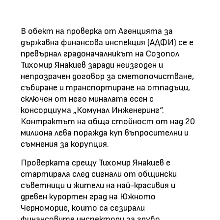
В обект на проверка от Агенцията за
държавна финансова инспекция (АДФИ) се е
превърнал градоначалникът на Созопол
Тихомир Янакиев заради неизгоден и
непрозрачен договор за сметопочистване,
събиране и транспортиране на отпадъци,
сключен от него миналата есен с
консорциума „Комунал Инженеринг“.
Контрактът на обща стойност от над 20
милиона лева поражда куп въпросителни и
съмнения за корупция.
Проверката срещу Тихомир Янакиев е
стартирала след сигнали от общински
съветници и жители на най-красивия и
древен курортен град на Южното
Черноморие, които са сезирали
финансовите инспектори за грубо