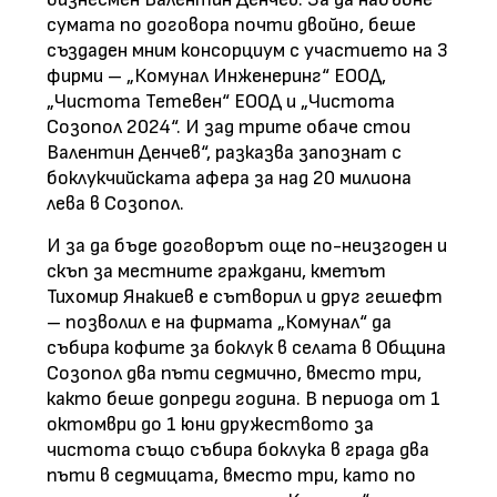
сумата по договора почти двойно, беше
създаден мним консорциум с участието на 3
фирми – „Комунал Инженеринг“ ЕООД,
„Чистота Тетевен“ ЕООД и „Чистота
Созопол 2024“. И зад трите обаче стои
Валентин Денчев“, разказва запознат с
боклукчийската афера за над 20 милиона
лева в Созопол.
И за да бъде договорът още по-неизгоден и
скъп за местните граждани, кметът
Тихомир Янакиев е сътворил и друг гешефт
– позволил е на фирмата „Комунал“ да
събира кофите за боклук в селата в Община
Созопол два пъти седмично, вместо три,
както беше допреди година. В периода от 1
октомври до 1 юни дружеството за
чистота също събира боклука в града два
пъти в седмицата, вместо три, като по