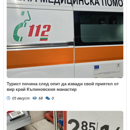
Турист почина след опит да извади свой приятел от
вир край Къпиновския манастир
05 август
68
0