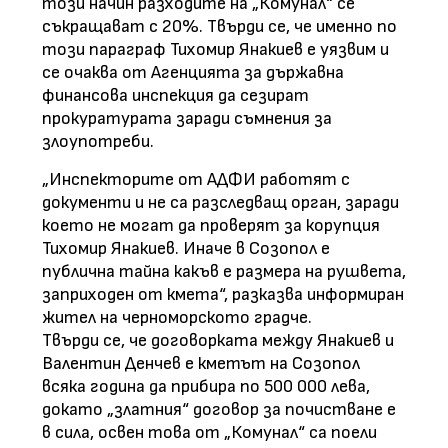
този начин разходите на „Комунал“ се
съкращават с 20%. Твърди се, че именно по
този параграф Тихомир Янакиев е уязвим и
се очаква от Агенцията за държавна
финансова инспекция да сезират
прокуратурата заради съмнения за
злоупотреби.
„Инспекторите от АДФИ работят с
документи и не са разследващ орган, заради
което не могат да проверят за корупция
Тихомир Янакиев. Иначе в Созопол е
публична тайна какъв е размера на рушвета,
заприходен от кмета“, разказва информиран
жител на черноморското градче.
Твърди се, че договорката между Янакиев и
Валентин Денчев е кметът на Созопол
всяка година да прибира по 500 000 лева,
докато „златния“ договор за почистване е
в сила, освен това от „Комунал“ са поели