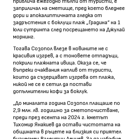
привлича ежегодно тълпи от туристи, е
заприличал на сметище, пред което бледнее
дори и апокалиптичната гледка от
задръстения с боклуци плаж „Градина“ на 1
юли сутринта след посрещането на Джулай
морнинг.
Тогава Созопол влезе в новините не с
красивия изгрев, а с тоновете отпадъци,
покрили плажната ивица. Оказа се, че
въпреки очаквания наплив от туристи,
които да съзерцават изгрева от плажа,
никой не се е сетил да постави
допълнителни кофи за боклук.
„До миналата година Созопол плащаше по
2,9 млн. лв. годишно за сметопочистване,
преди през есента на 2024 г. кметът
Тихомир Янакиев да остави чистотата на
общината в ръцете на близкия си приятел
бизнесмен Валентин Денчев. За да набъбне