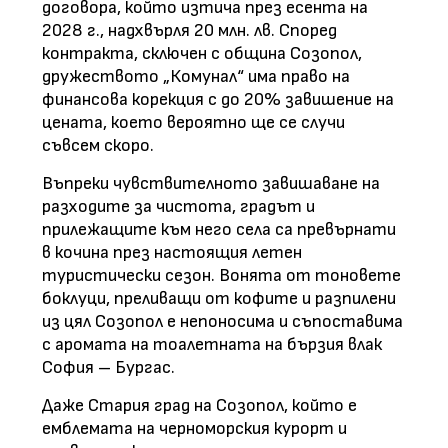
договора, който изтича през есента на
2028 г., надхвърля 20 млн. лв. Според
контракта, сключен с община Созопол,
дружеството „Комунал“ има право на
финансова корекция с до 20% завишение на
цената, което вероятно ще се случи
съвсем скоро.
Въпреки чувствителното завишаване на
разходите за чистота, градът и
прилежащите към него села са превърнати
в кочина през настоящия летен
туристически сезон. Вонята от тоновете
боклуци, преливащи от кофите и разпилени
из цял Созопол е непоносима и съпоставима
с аромата на тоалетната на бързия влак
София – Бургас.
Даже Стария град на Созопол, който е
емблемата на черноморския курорт и