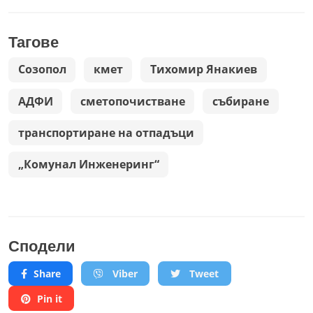
Тагове
Созопол
кмет
Тихомир Янакиев
АДФИ
сметопочистване
събиране
транспортиране на отпадъци
„Комунал Инженеринг“
Сподели
Share
Viber
Tweet
Pin it