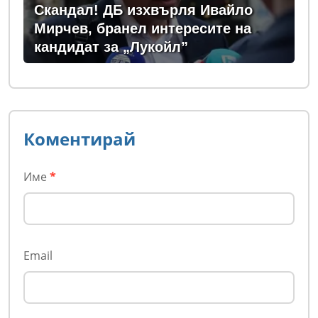
Скандал! ДБ изхвърля Ивайло
Мирчев, бранел интересите на
кандидат за „Лукойл”
Коментирай
Име
*
Email