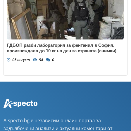
ГДБОП разби лаборатория за фентанил в София,
произвеждала до 10 кг на ден за страната (снимки)
05 август
54
0
A-specto.bg е независим онлайн портал за
задълбочени анализи и актуални коментари от