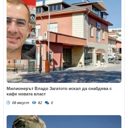
Милионерът Владо Загатото искал да снабдява с
кафе новата власт
08 август
82
0