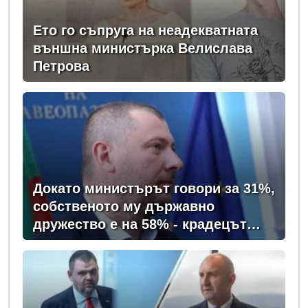
Ето го съпруга на неадекватната
външна министърка Велислава
Петрова
Докато министърът говори за 31%,
собственото му държавно
дружество е на 58% - крадецът
вика дръжте крадеца