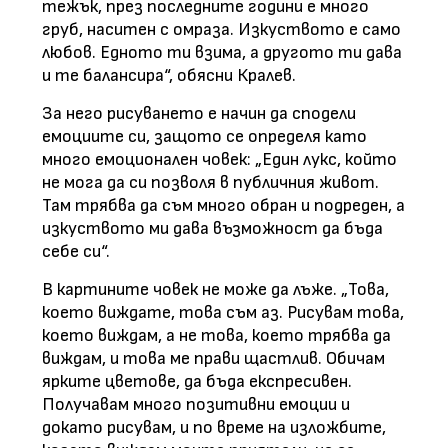
тежък, през последните години е много
груб, наситен с омраза. Изкуството е само
любов. Едното ти взима, а другото ти дава
и те балансира“, обясни Кралев.
За него рисуването е начин да сподели
емоциите си, защото се определя като
много емоционален човек: „Един лукс, който
не мога да си позволя в публичния живот.
Там трябва да съм много обран и подреден, а
изкуството ми дава възможност да бъда
себе си“.
В картините човек не може да лъже. „Това,
което виждате, това съм аз. Рисувам това,
което виждам, а не това, което трябва да
виждам, и това ме прави щастлив. Обичам
ярките цветове, да бъда експресивен.
Получавам много позитивни емоции и
докато рисувам, и по време на изложбите,