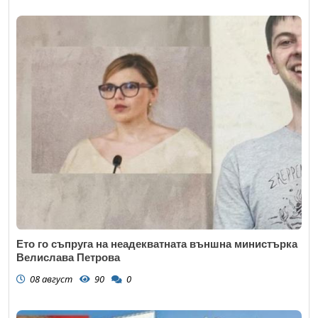
Ето го съпруга на неадекватната външна министърка
Велислава Петрова
08 август
90
0