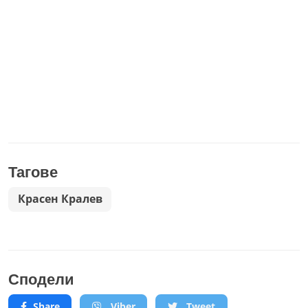
Тагове
Красен Кралев
Сподели
Share
Viber
Tweet