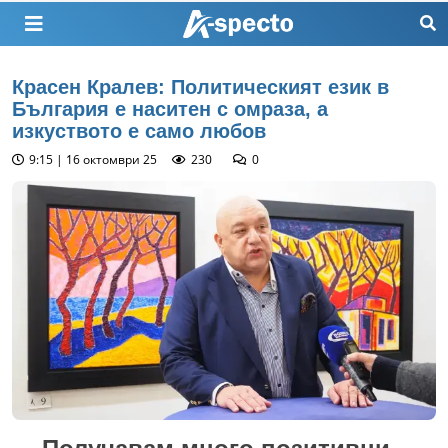
Красен Кралев: Политическият език в
България е наситен с омраза, а
изкуството е само любов
9:15 | 16 октомври 25
230
0