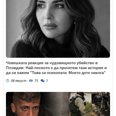
Човешката реакция за чудовищното убийство в
Пловдив: Най-лесното е да прочетем тази история и
да си кажем "Това са психопати. Моето дете никога"
08 август
75
1