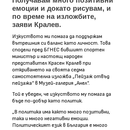
Получавам много позитивни
емоции и докато рисувам, и
по време на изложбите,
заяви Кралев.
Изкуството ми помага да поддържам
вътрешния си баланс като личност. Това
сподели пред БГНЕС бившият спортен
министър и настоящ народен
представител Красен Кралев при
откриването на своята седма
самостоятелна изложба „Пейзаж отвъд
пейзажа“ в Музей-галерия „Анел“.
Той е убеден, че изкуството му помага да
бъде по-добър като политик.
„В политика има както много позитивни,
така и много негативни емоции.
Политическият език в България е много