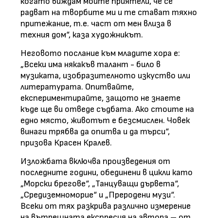
когато виждам моите приятели, че се
радват на творбите ми и те стават тяхно
притежание, т.е. част от мен влиза в
техния дом“, каза художникът.
Неговото послание към младите хора е:
„Всеки има някакъв талант - било в
музиката, изобразителното изкуство или
литературата. Опитвайте,
експериментирайте, защото не знаете
къде ще ви отведе съдбата. Ако стоите на
едно място, животът е безсмислен. Човек
винаги трябва да опитва и да търси“,
призова Красен Кралев.
Изложбата включва произведения от
последните години, обединени в цикли като
„Морски брегове“, „Танцуващи дървета“,
„Средиземноморие“ и „Преродени музи“.
Всеки от тях разкрива различно измерение
на вътрешната експресия на автора – от