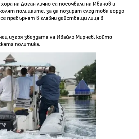
ора на Доган лично са посочвали на Иванов и
иколят полицаите, за да позират след това гордо
 се превърнат в главни действащи лица в
ец изгря звездата на Ивайло Мирчев, който
ската политика.