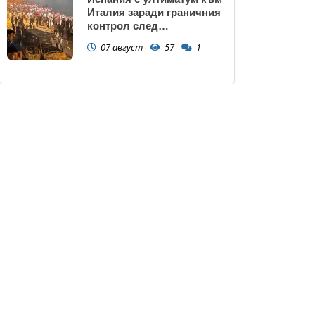
Италия заради граничния
контрол след
нашествието в Сеута
07 август
57
1