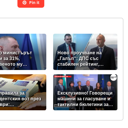
Pin it
о министърът
Ново проучване на
и за 31%,
„Галъп“: ДПС със
веното му
стабилен рейтинг,
вно дружество е
подкрепата към Радев
% - крадецът вика
се запазва
е крадеца
правила за
Ексклузивно! Говорещи
дентския вот през
машини за гласуване и
ври:
тактилни бюлетини за
ментът прие
незрящите предвиждат
ни в Изборния
новите изборни
с
правила! (ВИДЕО)