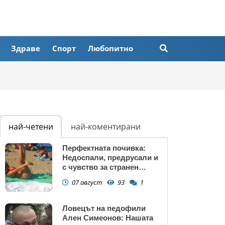
Здраве
Спорт
Любопитно
най-четени
най-коментирани
Перфектната почивка:
Недоспали, предрусали и
с чувство за странен
сърбеж
07 август
93
1
Ловецът на педофили
Ален Симеонов: Нашата