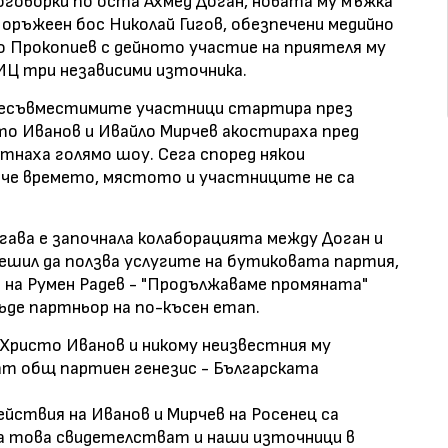
оговорки по оста Ахмед Доган, новата му мъжка
оръжеен бос Николай Гигов, обезпечени медийно
о Прокопиев с дейното участие на приятеля му
ЛИЦ три независими източника.
 несъвместимите участници стартира през
то Иванов и Ивайло Мирчев акостираха пред
етнаха голямо шоу. Сега според някои
 че времето, мястото и участниците не са
ава е започнала колаборацията между Доган и
 решил да ползва услугите на бутиковата партия,
 на Румен Радев - "Продължаваме промяната"
ъде партньор на по-късен етап.
т Христо Иванов и никому неизвестния му
ат общ партиен генезис - Българската
ействия на Иванов и Мирчев на Росенец са
За това свидетелстват и наши източници в