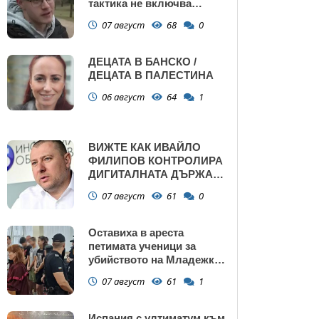
тактика не включва
убийства
07 август
68
0
ДЕЦАТА В БАНСКО /
ДЕЦАТА В ПАЛЕСТИНА
06 август
64
1
ВИЖТЕ КАК ИВАЙЛО
ФИЛИПОВ КОНТРОЛИРА
ДИГИТАЛНАТА ДЪРЖАВА
ЗАД ГЪРБА НА
07 август
61
0
ПРАВИТЕЛСТВОТО?
(РАЗСЛЕДВАНЕ)
Оставиха в ареста
петимата ученици за
убийството на Младежкия
хълм: Измъчвали Георги
07 август
61
1
час, гаврили се с него и го
обрали
Испания с ултиматум към