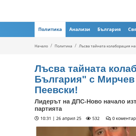
Политика
Анализи
България
Св
Начало
Политика
Лъсва тайната колаборация на 
Лъсва тайната колаб
България" с Мирчев
Пеевски!
Лидерът на ДПС-Ново начало изт
партията
10:31 | 26 април 25
532
0
коментар