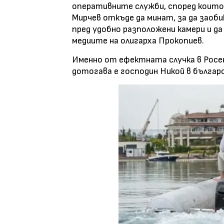
оперативните служби, според които х
Мирчев откъде да минат, за да заоб
пред удобно разположени камери и да
медиите на олигарха Прокопиев.
Именно от ефектната случка в Росен
дотогава е господин Никой в българ