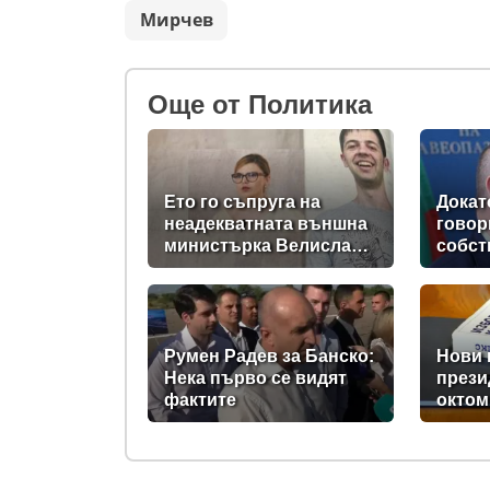
Мирчев
Oще от Политика
Ето го съпруга на
Докат
неадекватната външна
говор
министърка Велислава
собст
Петрова
държа
на 58
дръжт
Румен Радев за Банско:
Нови 
Нека първо се видят
прези
фактите
октом
Парла
проме
кодек