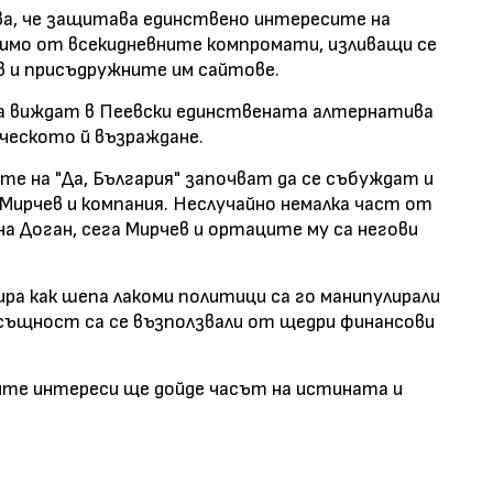
ва, че защитава единствено интересите на
исимо от всекидневните компромати, изливащи се
в и присъдружните им сайтове.
 да виждат в Пеевски единствената алтернатива
ическото й възраждане.
те на "Да, България" започват да се събуждат и
Мирчев и компания. Неслучайно немалка част от
 Доган, сега Мирчев и ортаците му са негови
ра как шепа лакоми политици са го манипулирали
всъщност са се възползвали от щедри финансови
ите интереси ще дойде часът на истината и