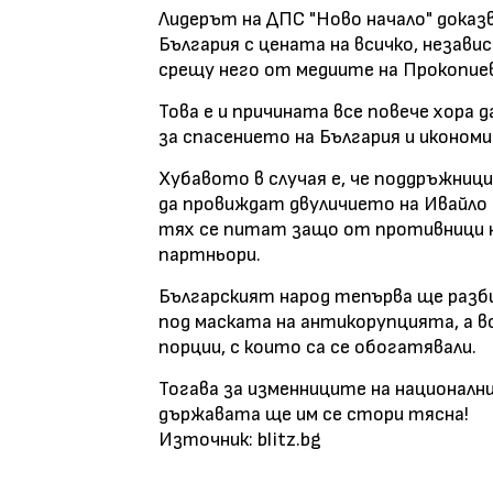
Лидерът на ДПС "Ново начало" доказ
България с цената на всичко, незав
срещу него от медиите на Прокопие
Това е и причината все повече хора
за спасението на България и иконом
Хубавото в случая е, че поддръжници
да провиждат двуличието на Ивайло 
тях се питат защо от противници на
партньори.
Българският народ тепърва ще разби
под маската на антикорупцията, а 
порции, с които са се обогатявали.
Тогава за изменниците на националн
държавата ще им се стори тясна!
Източник: blitz.bg