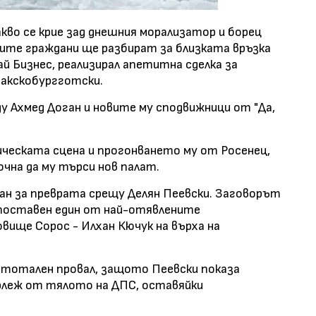
акво се крие зад днешния морализатор и борец
ите граждани ще разбират за близката връзка
ай Бизнес, реализирал апетитна сделка за
Сакскобургготски.
у Ахмед Доган и новите му сподвижници от "Да,
ческата сцена и прогонването му от Росенец,
очна да му търси нов палат.
ан за преврата срещу Делян Пеевски. Заговорът
 поставен един от най-отявлените
ище Сорос - Илхан Кючук на върха на
 тотален провал, защото Пеевски показа
рлеж от тялото на ДПС, оставяйки