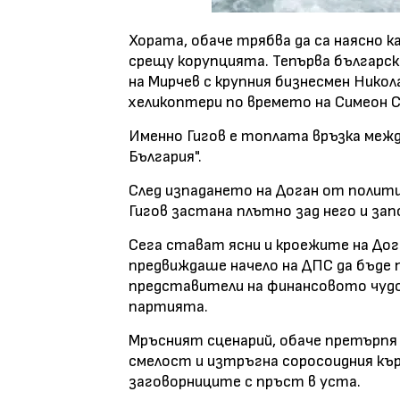
Хората, обаче трябва да са наясно к
срещу корупцията. Тепърва българск
на Мирчев с крупния бизнесмен Никол
хеликоптери по времето на Симеон 
Именно Гигов е топлата връзка межд
България".
След изпадането на Доган от полити
Гигов застана плътно зад него и зап
Сега стават ясни и кроежите на Дог
предвиждаше начело на ДПС да бъде
представители на финансовото чудов
партията.
Мръсният сценарий, обаче претърпя
смелост и изтръгна соросоидния къ
заговорниците с пръст в уста.