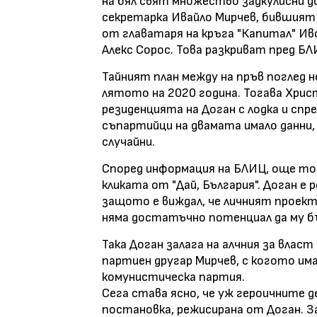
на бял свят множество задкулисни д
секретарка Ивайло Мирчев, бившият 
от главатаря на кръга "Капитал" Ив
Алекс Сорос. Това разкриват пред Б
Тайният план между на пръв поглед
лятото на 2020 година. Тогава Хрис
резиденцията на Доган с лодка и спр
съпартийци на двамата имало данни,
случайни.
Според информация на БЛИЦ, още тог
кликата от "Дай, България". Доган е
защото е виждал, че личният проект
няма достатъчно потенциал да му б
Така Доган залага на алчния за влас
партиен другар Мирчев, с когото им
комунистическа партия.
Сега става ясно, че уж героичните д
постановка, режисирана от Доган. 