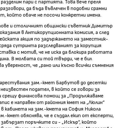
 разделим пари с партията. Това вече преля
разговори, да бъда въвлечен в подобни срамни
т, който обаче не посочи конкретни имена.
тове и столичният общински съветник Димитър
оказания в Антикорупционната комисия, а след
ейската акция по задържането на заместник-
сряда сутринта разследваният за корупция
ставка с мотив, че не иска да блокира работата
на. В молбата си той твърди, че е бил
ва увереност, че „рано или късно всички съмнения
 арестувания зам.-кмет Барбутов до десетки
неизвестен подател, в който се говори за
и срещу финансова помощ за „Продължаваме
апис е направен от районния кмет на „Люлин“
н в кабинета на зам.-кмета на София Никола
.-кмет обяснява, че е създал екип от експерти,
 забързат поръчките си - „Искър“, който