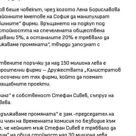
 беше човекът, чрез когото Лена Бориславова
районните кметове на София да манипулират
вилните“ фирми. Връщането на подкуп под
т стойността на спечелената обществена
щавани 5%, а останалите 20% е трябвало да
лжаваме промяната“, твърди запознат с
твените поръчки за над 150 милиона лева е
строителни фирми – Дружествата „Калистратов
и посочени от тях фирми, който да поемат
мащабните проекти.
нг“ е собственост Стефан Сивев, съпруг на
ева.
ължаваме промяната“ е зам.-председател на
и член на Временната комисия по безводие към
е, че нейният мъж Стефан Сивев е трябвало да
лин“ на обща стойност над 30 милиона лева.