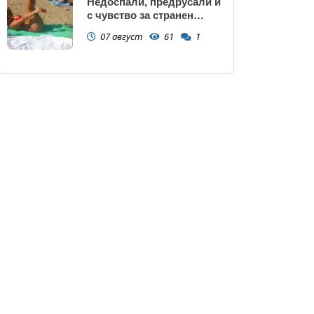
Недоспали, предрусали и
с чувство за странен
сърбеж
07 август
61
1