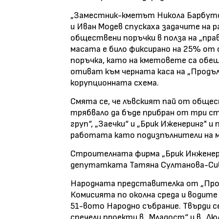
„Заместник-кметът Никола Барбутов
и Иван Модев спускаха задачите на 
обществени поръчки в полза на „пра
масата е било фиксирано на 25% о
поръчка, като на кметовете са обе
отиват към черната каса на „Продъ
корупционната схема.
Смята се, че лъвският пай от общес
трябвало да бъде прибран от три 
груп“, „Заечки“ и „Брик Иженеринг" 
работата като подизпълнители на 
Строителната фирма „Брик Инженери
депутатката Татяна Султанова-Сив
Народната представителка от „Прод
Комисията по околна среда и водите 
51-вото Народно събрание. Твърди с
спечели проекти в „Младост“ и в „Лю