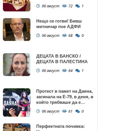
Поморие
06 август
72
1
Нещо се готви! Бивш
митничар пое АДФИ
06 август
68
0
ДЕЦАТА В БАНСКО /
ДЕЦАТА В ПАЛЕСТИНА
06 август
64
1
Протест в памет на Даяна,
загинала на Е-79, в деня, в
който трябваше да е
сватбата ѝ (снимки)
06 август
61
0
Перфектната почивка: