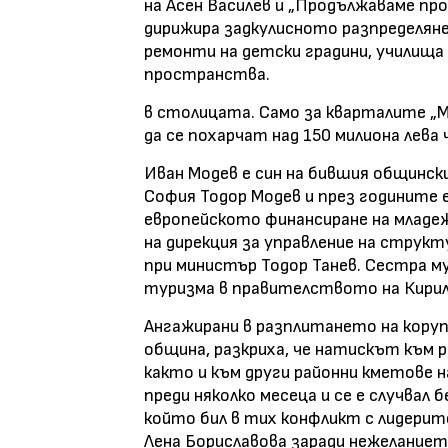
на Асен Василев и „Продължаваме пр
дирижира задкулисното разпределяне
ремонти на детски градини, училища 
пространства.
в столицата. Само за кварталите „М
да се похарчат над 150 милиона лева
Иван Модев е син на бившия общинск
София Тодор Модев и през годините е
европейското финансиране на младеж
на дирекция за управление на стру
при министър Тодор Танев. Сестра 
туризма в правителството на Кири
Ангажирани в разплитането на корупц
община, разкриха, че натискът към р
както и към други районни кметове 
преди няколко месеца и се е случвал 
който бил в тих конфликт с лидерит
Лена Бориславова заради нежеланиет