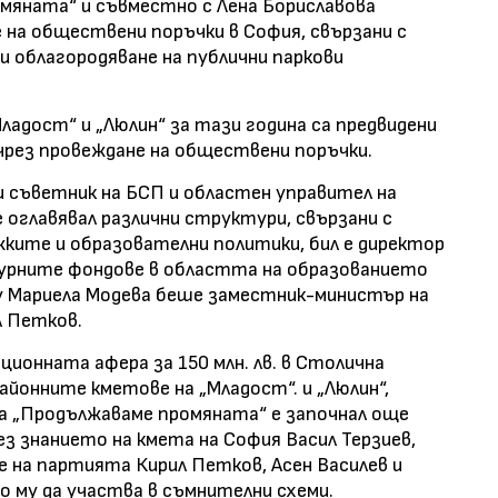
омяната“ и съвместно с Лена Бориславова
 на обществени поръчки в София, свързани с
и облагородяване на публични паркови
ладост“ и „Люлин“ за тази година са предвидени
 чрез провеждане на обществени поръчки.
и съветник на БСП и областен управител на
 оглавявал различни структури, свързани с
ките и образователни политики, бил е директор
ктурните фондове в областта на образованието
му Мариела Модева беше заместник-министър на
л Петков.
ионната афера за 150 млн. лв. в Столична
айонните кметове на „Младост“. и „Люлин“,
на „Продължаваме промяната“ е започнал още
без знанието на кмета на София Васил Терзиев,
е на партията Кирил Петков, Асен Василев и
о му да участва в съмнителни схеми.