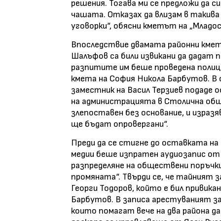
решения. Тогава ми се предложи да си
чашата. Отказах да влизам в такива 
уговорки“, обясни кметът на „Младос
Впоследствие двамата районни кме
Шалъфов са били извикани да дадат п
разпитите им беше проведена полиц
кмета на София Никола Барбутов. В 
заместник на Васил Терзиев подаде о
на администрацията в Столична общи
злепоставен без основание, и изразя
ще бъдат опровергани“.
Преди да се стигне до оставката на
медии беше изпратен аудиозапис от 
разпределяне на обществени поръчк
промяната“. Твърди се, че тайният з
Георги Тодоров, който е бил привика
Барбутов. В записа арестуваният зам
които помагат вече на два района да