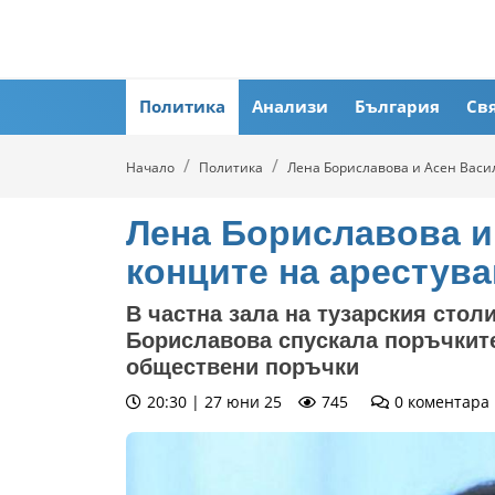
Политика
Анализи
България
Св
Начало
Политика
Лена Бориславова и Асен Васи
Лена Бориславова и
конците на арестува
В частна зала на тузарския стол
Бориславова спускала поръчкит
обществени поръчки
20:30 | 27 юни 25
745
0
коментара