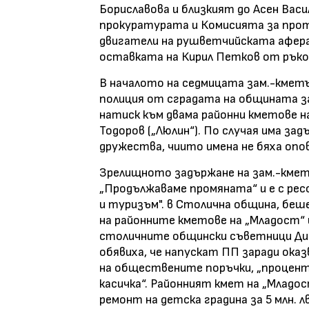
Бориславова и близкият до Асен Васи
прокуратурата и Комисията за прот
двигатели на рушветчийската афера,
оставката на Кирил Петков от рък
В началото на седмицата зам.-кметъ
полиция от сградата на общината за
натиск към двама районни кметове на
Тодоров („Люлин“). По случая има за
дружества, чиито имена не бяха опо
Зрелищното задържане на зам.-кмет 
„Продължаваме промяната“ и е с рес
и туризъм". в Столична община, бе
на районните кметове на „Младост“ и
столичните общински съветници Ди
обявиха, че напускат ПП заради ока
на обществените поръчки, „процент
касичка“. Районният кмет на „Младос
ремонт на детска градина за 5 млн. лв