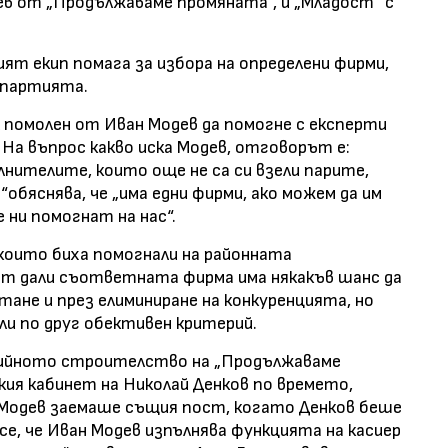
ев от „Продължаваме промяната“, и „Младост“ с
ият екип помага за избора на определени фирми,
 партията.
л помолен от Иван Модев да помогне с експерти
 На въпрос какво иска Модев, отговорът е:
лнителите, които още не са си взели парите,
“обяснява, че „има едни фирми, ако можем да им
е ни помогнат на нас“.
които биха помогнали на районната
ят дали съответната фирма има някакъв шанс да
тане и през елиминиране на конкуренцията, но
ли по друг обективен критерий.
ртийното строителство на „Продължаваме
ия кабинет на Николай Денков по времето,
 Модев заемаше същия пост, когато Денков беше
се, че Иван Модев изпълнява функцията на касиер