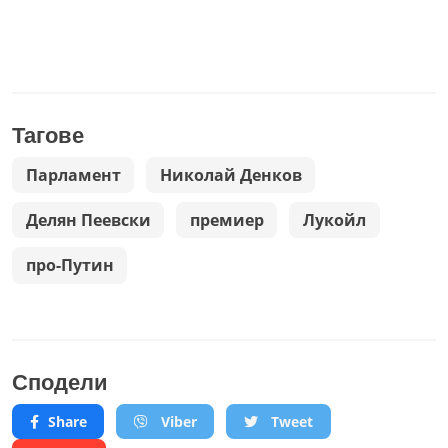
Тагове
Парламент
Николай Денков
Делян Пеевски
премиер
Лукойл
про-Путин
Сподели
Share
Viber
Tweet