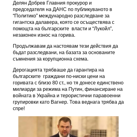
Делян Добрев Главния прокурор и
председателя на ДАНС по публикуваното в
“Политико” международно разследване за
гигантска далавера, която се осъществява с
помощта на българските власти и “Лукойл”,
незаконен износ на горива.
Продължавам да настоявам тези действия да
бъдат разследвани, на базата за основаните
съмнения за корупционна схема.
Дерогацията трябваше да гарантира на
българските граждани по-ниски цени на
горивата с близо 80 ст., но тя донесе единствено
милиарди за режима на Путин, финансиране на
войната в Украйна и терористични паравоенни
групировки като Вагнер. Това веднага трябва да
спре!