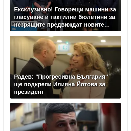
Ексклузивно! Говорещи машини за
гласуване и тактилни бюлетини за
незрящите предвиждат новите
изборни правила! (ВИДЕО)
Радев: "Прогресивна България"
ще подкрепи Илияна Йотова за
президент