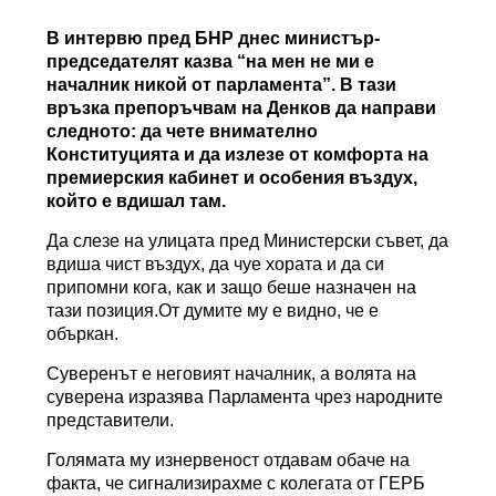
В интервю пред БНР днес министър-
председателят казва “на мен не ми е
началник никой от парламента”. В тази
връзка препоръчвам на Денков да направи
следното: да чете внимателно
Конституцията и да излезе от комфорта на
премиерския кабинет и особения въздух,
който е вдишал там.
Да слезе на улицата пред Министерски съвет, да
вдиша чист въздух, да чуе хората и да си
припомни кога, как и защо беше назначен на
тази позиция.От думите му е видно, че е
объркан.
Суверенът е неговият началник, а волята на
суверена изразява Парламента чрез народните
представители.
Голямата му изнервеност отдавам обаче на
факта, че сигнализирахме с колегата от ГЕРБ