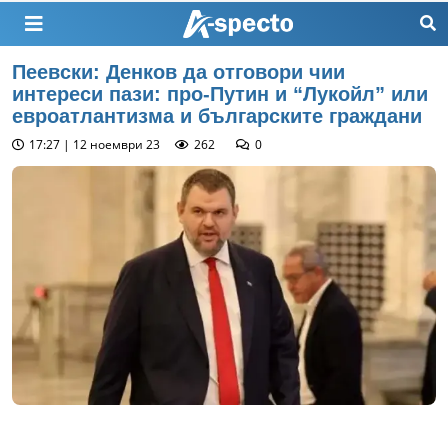
Пеевски: Денков да отговори чии
интереси пази: про-Путин и “Лукойл” или
евроатлантизма и българските граждани
17:27 | 12 ноември 23
262
0