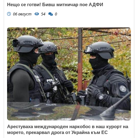
Нещо се готви! Бивш митничар пое АДФИ
06 август
54
0
Арестуваха международен наркобос в наш курорт на
морето, прекарвал дрога от Украйна към ЕС