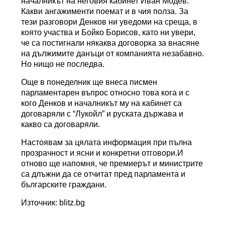
началникът на неговия кабинет Иван Модев.
Какви ангажименти поемат и в чия полза. За
тези разговори Денков ни уведоми на среща, в
която участва и Бойко Борисов, като ни увери,
че са постигнали някаква договорка за внасяне
на дължимите данъци от компанията незабавно.
Но нищо не последва.
Още в понеделник ще внеса писмен
парламентарен въпрос относно това кога и с
кого Денков и началникът му на кабинет са
договаряли с “Лукойл” и руската държава и
какво са договаряли.
Настоявам за цялата информация при пълна
прозрачност и ясни и конкретни отговори.И
отново ще напомня, че премиерът и министрите
са длъжни да се отчитат пред парламента и
българските граждани.
Източник: blitz.bg