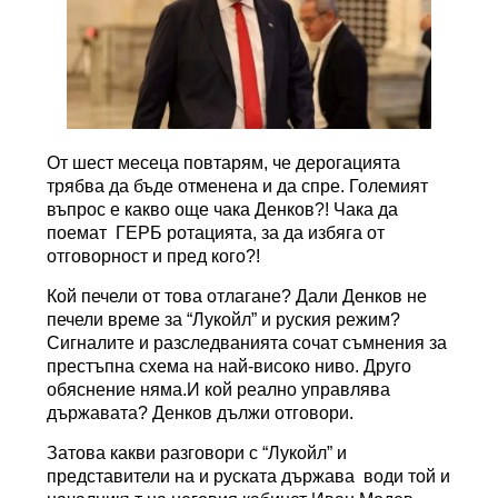
От шест месеца повтарям, че дерогацията
трябва да бъде отменена и да спре. Големият
въпрос е какво още чака Денков?! Чака да
поемат ГЕРБ ротацията, за да избяга от
отговорност и пред кого?!
Кой печели от това отлагане? Дали Денков не
печели време за “Лукойл” и руския режим?
Сигналите и разследванията сочат съмнения за
престъпна схема на най-високо ниво. Друго
обяснение няма.И кой реално управлява
държавата? Денков дължи отговори.
Затова какви разговори с “Лукойл” и
представители на и руската държава води той и