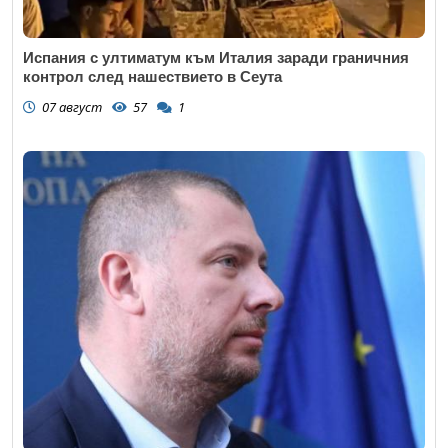
Испания с ултиматум към Италия заради граничния
контрол след нашествието в Сеута
07 август
57
1