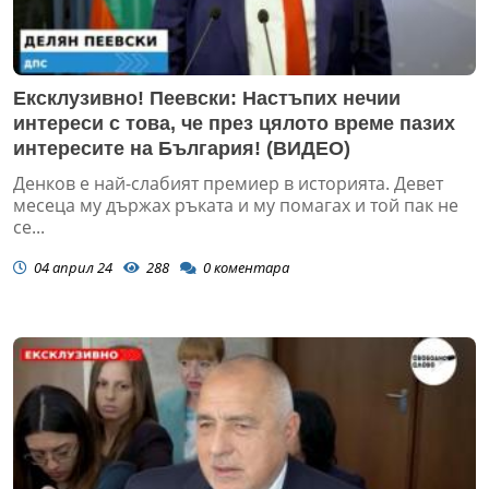
Ексклузивно! Пеевски: Настъпих нечии
интереси с това, че през цялото време пазих
интересите на България! (ВИДЕО)
Денков е най-слабият премиер в историята. Девет
месеца му държах ръката и му помагах и той пак не
се...
04 април 24
288
0
коментара