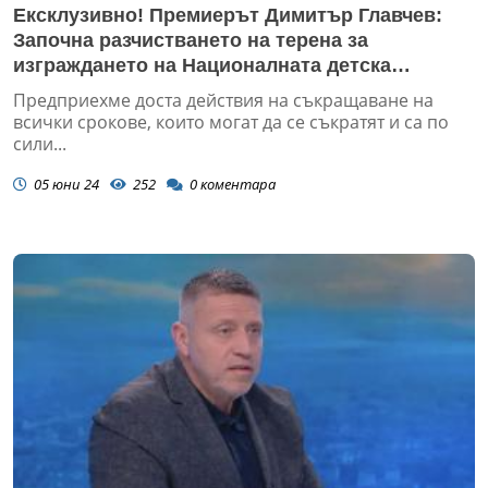
Ексклузивно! Премиерът Димитър Главчев:
Започна разчистването на терена за
изграждането на Националната детска
болница
Предприехме доста действия на съкращаване на
всички срокове, които могат да се съкратят и са по
сили...
05 юни 24
252
0
коментара