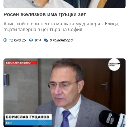
Росен Желязков има гръцки зет
Янис, който е женен за малката му дъщеря – Елица,
върти таверна в центъра на София
12 юли 25
914
0
коментара