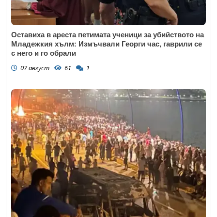
Оставиха в ареста петимата ученици за убийството на
Младежкия хълм: Измъчвали Георги час, гаврили се
с него и го обрали
07 август
61
1