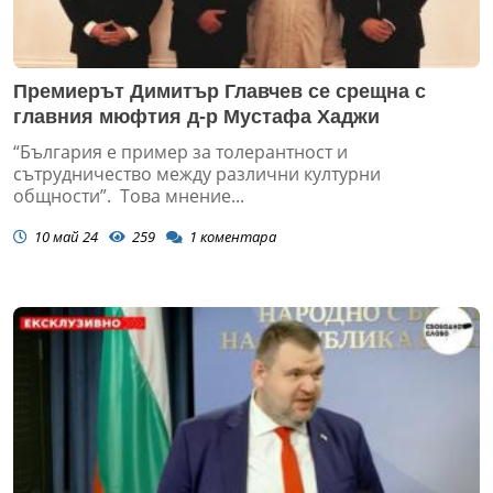
Премиерът Димитър Главчев се срещна с
главния мюфтия д-р Мустафа Хаджи
“България е пример за толерантност и
сътрудничество между различни културни
общности”. Това мнение...
10 май 24
259
1
коментара