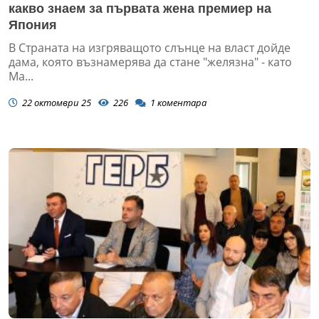
какво знаем за първата жена премиер на
Япония
В Страната на изгряващото слънце на власт дойде
дама, която възнамерява да стане "желязна" - като
Ма...
22 октомври 25
226
1
коментара