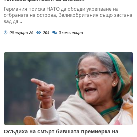
Германия поиска НАТО да обсъди укрепване на
отбраната на острова, Великобритания също застана
зад да...
06 януари 26
205
0
коментара
Осъдиха на смърт бившата премиерка на