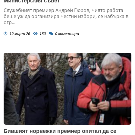
Министерския съвет
Служебният премиер Андрей Гюров, чиято работа
беше уж да организира честни избори, се набърка в
огр...
19 март 26
180
0
коментара
Бившият норвежки премиер опитал да се