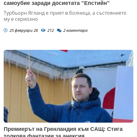
самоубие заради досиетата "Епстийн"
Турбьорн Ягланд е приет в болница, а състоянието
му е сериозно
25 февруари 26
212
2
коментара
Премиерът на Гренландия към САЩ: Стига
толкова фантазии за анексия