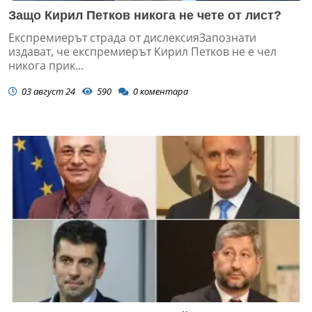
Защо Кирил Петков никога не чете от лист?
Експремиерът страда от дислексияЗапознати
издават, че експремиерът Кирил Петков не е чел
никога прик...
03 август 24
590
0
коментара