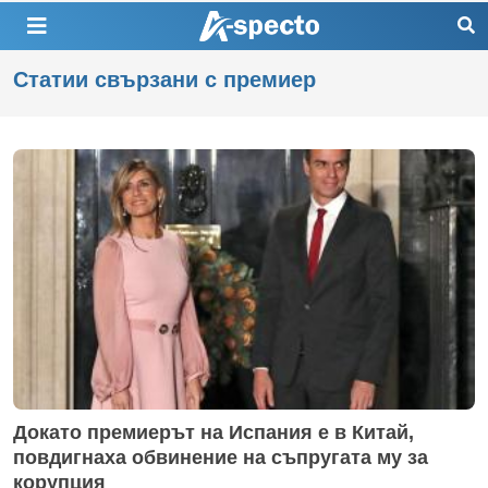
Статии свързани с премиер
Докато премиерът на Испания е в Китай,
повдигнаха обвинение на съпругата му за
корупция