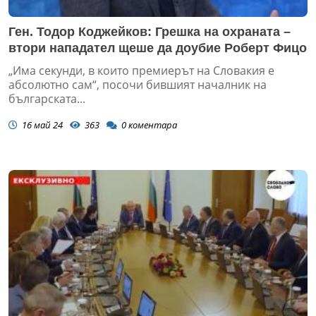
Ген. Тодор Коджейков: Грешка на охраната –
втори нападател щеше да доубие Роберт Фицо
„Има секунди, в които премиерът на Словакия е
абсолютно сам“, посочи бившият началник на
българската...
16 май 24
363
0
коментара