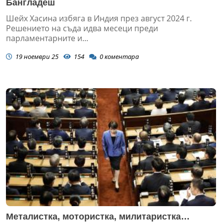
Бангладеш
Шейх Хасина избяга в Индия през август 2024 г.
Решението на съда идва месеци преди
парламентарните и...
19 ноември 25
154
0
коментара
Металистка, мотористка, милитаристка…