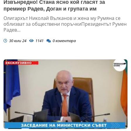
Извънредно! Стана ясно кой гласят за
премиер Радев, Доган и групата им
Олигархът Николай Вълканов и жена му Румяна се
облизват за обществени поръчкиПрезидентът Румен
Радев...
30 юли 24
1141
0
коментара