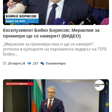
Ексклузивно! Бойко Борисов: Мераклии за
премиери ще се намерят! (ВИДЕО)
„Мераклии за премиери има и ще се намерят“,
успокои в кулоарите на парламента лидерът на ГЕРБ
Бойко...
29 март 24
237
0
коментара