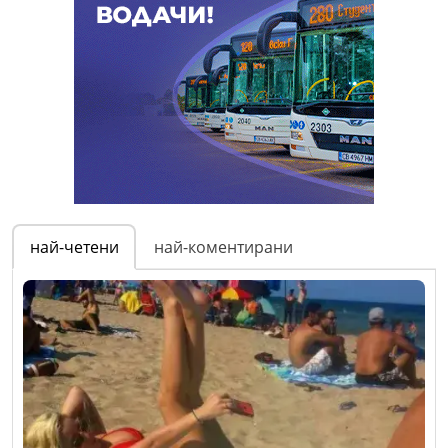
най-четени
най-коментирани