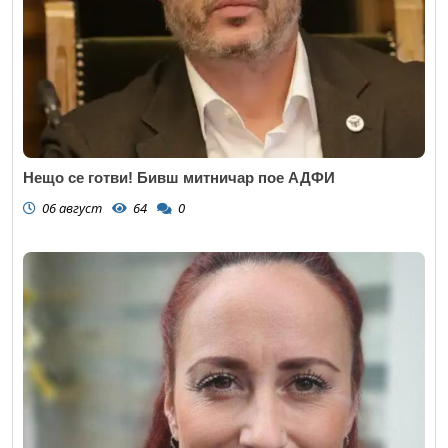
Нещо се готви! Бивш митничар пое АДФИ
06 август
64
0