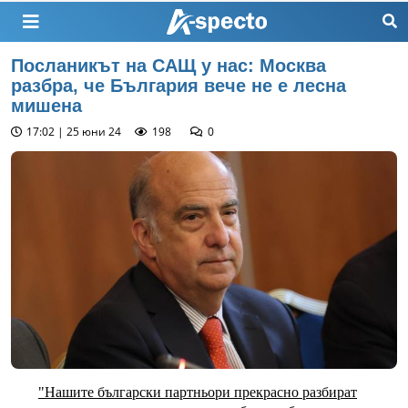
Посланикът на САЩ у нас: Москва
разбра, че България вече не е лесна
мишена
17:02 | 25 юни 24
198
0
"Нашите български партньори прекрасно разбират