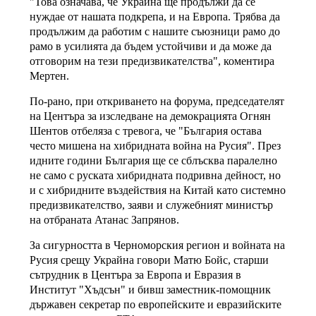
"Това означава, че Украйна ще продължи да се
нуждае от нашата подкрепа, и на Европа. Трябва да
продължим да работим с нашите съюзници рамо до
рамо в усилията да бъдем устойчиви и да може да
отговорим на тези предизвикателства", коментира
Мертен.
По-рано, при откриването на форума, председателят
на Центъра за изследване на демокрацията Огнян
Шентов отбеляза с тревога, че "България остава
често мишена на хибридната война на Русия". През
идните години България ще се сблъсква паралелно
не само с руската хибридната подривна дейност, но
и с хибридните въздействия на Китай като системно
предизвикателство, заяви и служебният министър
на отбраната Атанас Запрянов.
За сигурността в Черноморския регион и войната на
Русия срещу Украйна говори Матю Бойс, старши
сътрудник в Центъра за Европа и Евразия в
Институт "Хъдсън" и бивш заместник-помощник
държавeн секретар по европейските и евразийските