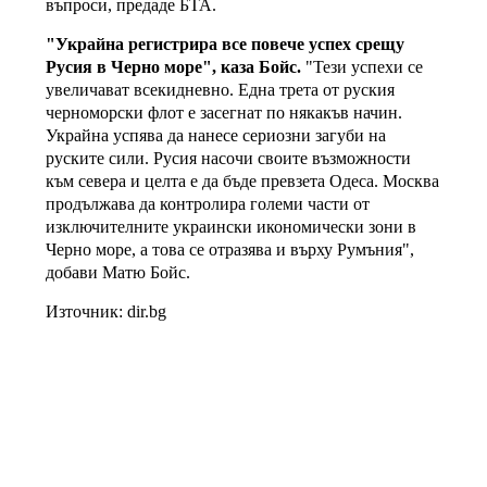
въпроси, предаде БТА.
"Украйна регистрира все повече успех срещу
Русия в Черно море", каза Бойс.
"Тези успехи се
увеличават всекидневно. Една трета от руския
черноморски флот е засегнат по някакъв начин.
Украйна успява да нанесе сериозни загуби на
руските сили. Русия насочи своите възможности
към севера и целта е да бъде превзета Одеса. Москва
продължава да контролира големи части от
изключителните украински икономически зони в
Черно море, а това се отразява и върху Румъния",
добави Матю Бойс.
Източник: dir.bg