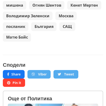
мишена
Огнян Шентов
Кенет Мертен
Володимир Зеленски
Москва
посланик
България
САЩ
Матю Бойс
Сподели
Share
Viber
Tweet
Pin it
Oще от Политика