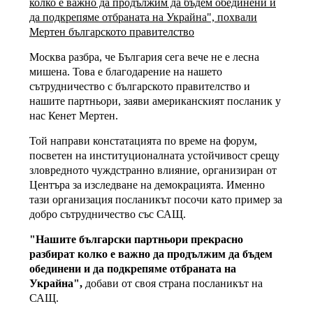
колко е важно да продължим да бъдем обединени и
да подкрепяме отбраната на Украйна", похвали
Мертен българското правителство
Москва разбра, че България сега вече не е лесна
мишена. Това е благодарение на нашето
сътрудничество с българското правителство и
нашите партньори, заяви американският посланик у
нас Кенет Мертен.
Той направи констатацията по време на форум,
посветен на институционалната устойчивост срещу
зловредното чуждстранно влияние, организиран от
Центъра за изследване на демокрацията. Именно
тази организация посланикът посочи като пример за
добро сътрудничество със САЩ.
"Нашите български партньори прекрасно
разбират колко е важно да продължим да бъдем
обединени и да подкрепяме отбраната на
Украйна",
добави от своя страна посланикът на
САЩ.