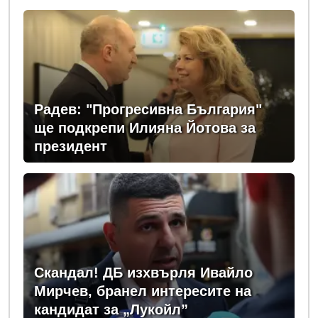
изборни правила! (ВИДЕО)
Радев: "Прогресивна България"
ще подкрепи Илияна Йотова за
президент
Скандал! ДБ изхвърля Ивайло
Мирчев, бранел интересите на
кандидат за „Лукойл”