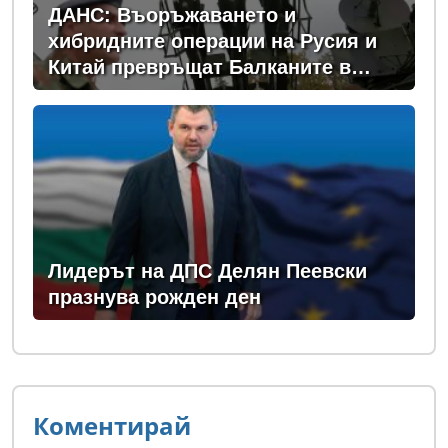
ДАНС: Въоръжаването и
хибридните операции на Русия и
Китай превръщат Балканите в
зона на нестабилност
Лидерът на ДПС Делян Пеевски
празнува рожден ден
Коментирай