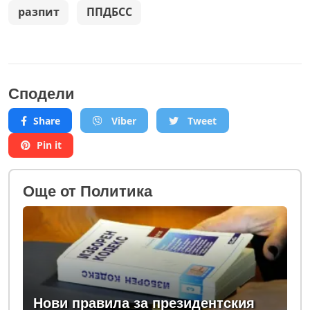
разпит
ППДБСС
Сподели
Share
Viber
Tweet
Pin it
Oще от Политика
Нови правила за президентския