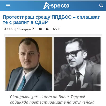
Протестираш срещу ППДБСС – сплашват
те с разпит в СДВР
17:18 | 18 януари 25
334
0
Скандален зам.-кмет на Васил Терзиев
обвинява протестиращите на Опълченска