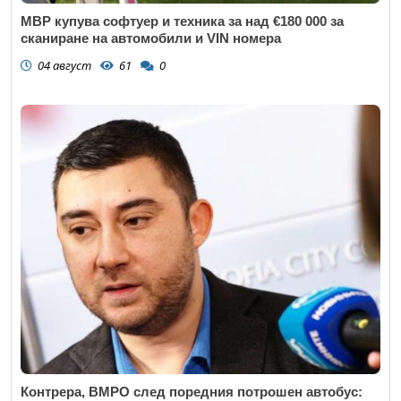
МВР купува софтуер и техника за над €180 000 за
сканиране на автомобили и VIN номера
04 август
61
0
Контрера, ВМРО след поредния потрошен автобус: