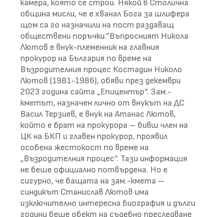
камера, която се строи. Някой в Столична
община мисли, че е хванал Бога за шлифера
щом са го назначили на пост раздаващ
обществени поръчки.”Въпросният Никола
Лютов е внук-племенник на главния
прокурор на България по време на
Възродителния процес Костадин Николо
Лютов (1981-1986), обяви през декември
2023 година сайта „Епицентър“. Зам.-
кметът, назначен лично от внукът на ДС
Васил Терзиев, е внук на Атанас Лютов,
който е брат на прокурора – бивш член на
ЦК на БКП и главен прокурор, проявил
особена жестокост по време на
„Възродителния процес“. Тази информация
не беше официално потвърдена. Но е
сигурно, че бащата на зам.-кмета –
синдикът Станислав Лютов има
изключително интересна биография и дълги
години беше обект на съдебно преследване