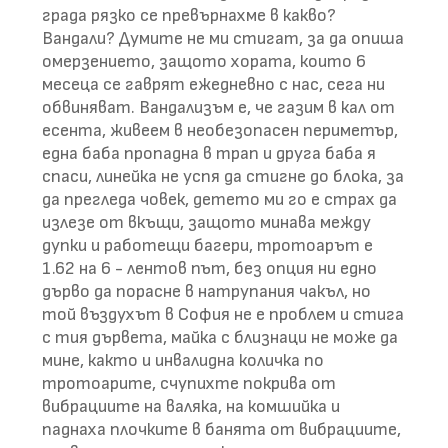
града рязко се превърнахме в какво?
Вандали? Думите не ми стигат, за да опиша
омерзението, защото хората, които 6
месеца се гаврят ежедневно с нас, сега ни
обвиняват. Вандализъм е, че газим в кал от
есента, живеем в необезопасен периметър,
една баба пропадна в трап и друга баба я
спаси, линейка не успя да стигне до блока, за
да прегледа човек, детето ми го е страх да
излезе от вкъщи, защото минава между
дупки и работещи багери, тротоарът е
1.62 на 6 - лентов път, без опция ни едно
дърво да порасне в натрупания чакъл, но
той въздухът в София не е проблем и стига
с тия дървета, майка с близнаци не може да
мине, както и инвалидна количка по
тротоарите, счупихте покрива от
вибрациите на валяка, на комшийка и
паднаха плочките в банята от вибрациите,