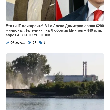
Ето ги IT олигарсите! А1 с Алекс Димитров лапна €290
милиона, „Телелинк” на Любомир Минчев – 440 млн.
евро БЕЗ КОНКУРЕНЦИЯ
04 август
97
1