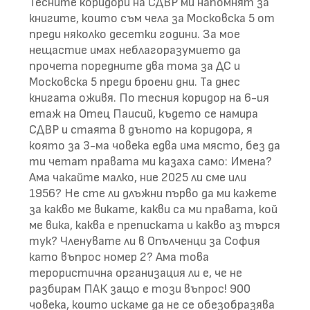
Тесните коридори на СДВР ми напомнят за
книгите, които съм чела за Московска 5 от
преди няколко десетки години. За мое
нещастие имах неблагоразумието да
прочета поредните два тома за ДС и
Московска 5 преди броени дни. Та днес
книгата оживя. По тесния коридор на 6-ия
етаж на Отец Паисий, където се намира
СДВР и стаята в дъното на коридора, я
която за 3-ма човека едва има място, без да
ти четат правата ми казаха само: Имена?
Ама чакайте малко, ние 2025 ли сме или
1956? Не сте ли длъжни първо да ми кажете
за какво ме викате, какви са ми правата, кой
ме вика, каква е преписката и какво аз търся
тук? Членувате ли в Опълченци за София
като въпрос номер 2? Ама това
терористична организация ли е, че не
разбирам ПАК защо е този въпрос! 900
човека, които искаме да не се обезобразява