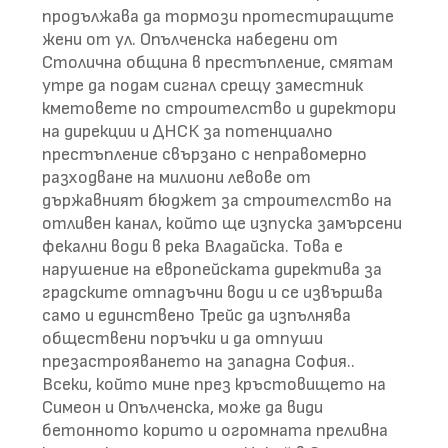
продължава да тормози протестиращите
жени от ул. Опълченска набедени от
Столична община в престъпление, смятам
утре да подам сигнал срещу заместник
кметовете по строителство и директори
на дирекции и ДНСК за потенциално
престъпление свързано с неправомерно
разходване на милиони левове от
държавният бюджет за строителство на
отливен канал, който ще изпуска замърсени
фекални води в река Владайска. Това е
нарушение на европейската директива за
градските отпадъчни води и се извършва
само и единствено Трейс да изпълнява
обществени поръчки и да отпуши
презастрояването на западна София..
Всеки, който мине през кръстовището на
Симеон и Опълченска, може да види
бетонното корито и огромната преливна