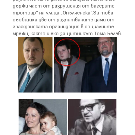
държи част от разрушения от багерите
тротоар“ на улица „Опълченска“.За това
съобщиха две от разпитваните дами от
гражданската организация в социалните
мрежи, както и еко защитникът Тома Белев.