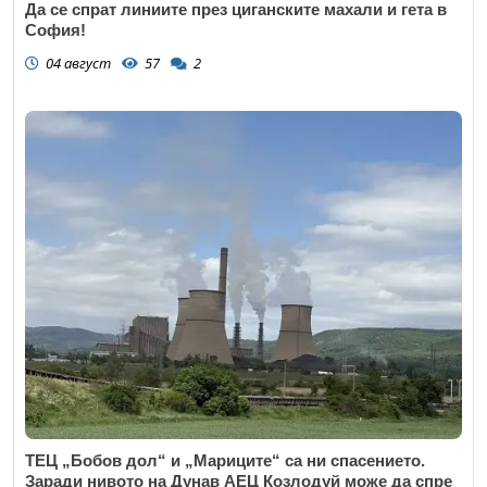
Да се спрат линиите през циганските махали и гета в
София!
04 август
57
2
ТЕЦ „Бобов дол“ и „Мариците“ са ни спасението.
Заради нивото на Дунав АЕЦ Козлодуй може да спре