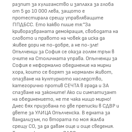
разпит за хулиганство и заплаха за глоба
от 5 до 10 000 лева, защото е
протестирала срещу управляващите
ППДБСС. Ето какво пише тя:"За
криворазбраната демокрация, свободата на
словото и правото на човек да иска да
живее дори не по-добре, а не по-зле!
Опълченци за София се оказа голям трън в
очите на Столичната управа. Опълченци за
София е неформално обединение на мирни
хора, които се борят за нормален живот,
опазване на културното наследство,
категорично против СЕЧТА в града и ЗА
спазване на законите! Ако си симпатизант
на обединението, не те чака нищо мирно!
Днес бях призована по две преписки в СДВР и
двете за УЛИЦА Опълченска. В едната за
вандализъм, по втората по моя жалба
срещу СО, за да давам още и още сведения.