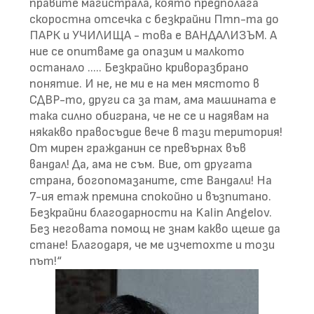
правите магистрала, която предполага
скоростна отсечка с безкрайни Птп-та до
ПАРК и УЧИЛИЩА - това е ВАНДАЛИЗЪМ. А
ние се опитваме да опазим и малкото
останало ..... Безкрайно криворазбрано
понятие. И не, не ми е на мен мястото в
СДВР-то, други са за там, ама машината е
така силно обиграна, че не се и надявам на
някакво правосъдие вече в тази територия!
От мирен гражданин се превърнах във
вандал! Да, ама не съм. Вие, от другата
страна, богопомазаните, сте Вандали! На
7-ия етаж премина спокойно и възпитано.
Безкрайни благодарности на Kalin Angelov.
Без неговата помощ не знам какво щеше да
стане! Благодаря, че ме изчетохте и този
път!“