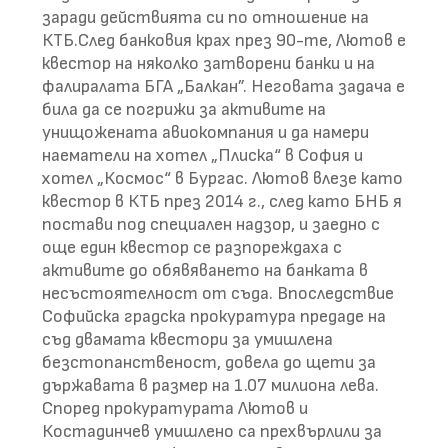
заради действията си по отношение на
КТБ.След банковия крах през 90-те, Лютов е
квестор на няколко затворени банки и на
фалиралата БГА „Балкан”. Неговата задача е
била да се погрижи за активите на
унищожената авиокомпания и да намери
наематели на хотел „Плиска“ в София и
хотел „Космос“ в Бургас. Лютов влезе като
квестор в КТБ през 2014 г., след като БНБ я
постави под специален надзор, и заедно с
още един квестор се разпореждаха с
активите до обявяването на банката в
несъстоятелност от съда. Впоследствие
Софийска градска прокуратура предаде на
съд двамата квестори за умишлена
безстопанственост, довела до щети за
държавата в размер на 1.07 милиона лева.
Според прокуратурата Лютов и
Костадинчев умишлено са прехвърлили за