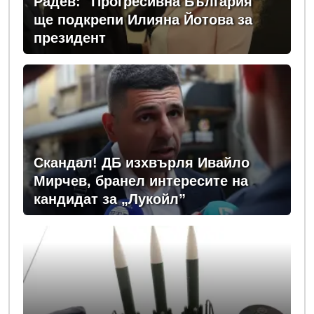
Радев: "Прогресивна България"
ще подкрепи Илияна Йотова за
президент
Скандал! ДБ изхвърля Ивайло
Мирчев, бранел интересите на
кандидат за „Лукойл”