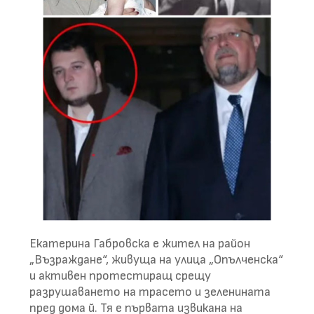
Екатерина Габровска е жител на район
„Възраждане“, живуща на улица „Опълченска“
и активен протестиращ срещу
разрушаването на трасето и зеленината
пред дома й. Тя е първата извикана на