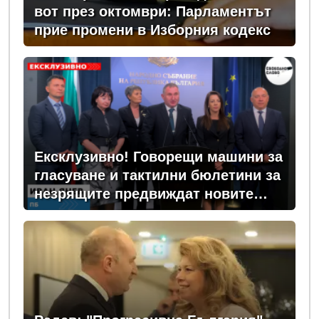
вот през октомври: Парламентът
прие промени в Изборния кодекс
Ексклузивно! Говорещи машини за
гласуване и тактилни бюлетини за
незрящите предвиждат новите
изборни правила! (ВИДЕО)