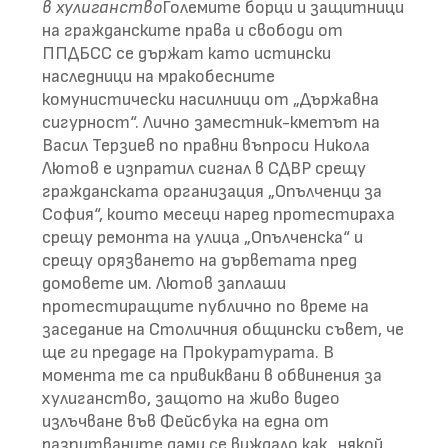
в хулиганство
Големите борци и защитници
на гражданските права и свободи от
ППДБСС се държат като истински
наследници на мракобесните
комунистически насилници от „Държавна
сигурност“. Лично заместник-кметът на
Васил Терзиев по правни въпроси Никола
Лютов е изпратил сигнал в СДВР срещу
гражданската организация „Опълченци за
София“, които месеци наред протестираха
срещу ремонта на улица „Опълченска“ и
срещу орязването на дърветата пред
домовете им. Лютов заплаши
протестиращите публично по време на
заседание на Столичния общински съвет, че
ще ги предаде на Прокуратурата. В
момента те са привиквани в обвинения за
хулиганство, защото на живо видео
излъчване във Фейсбука на една от
разпитваните дами се виждало как „някой