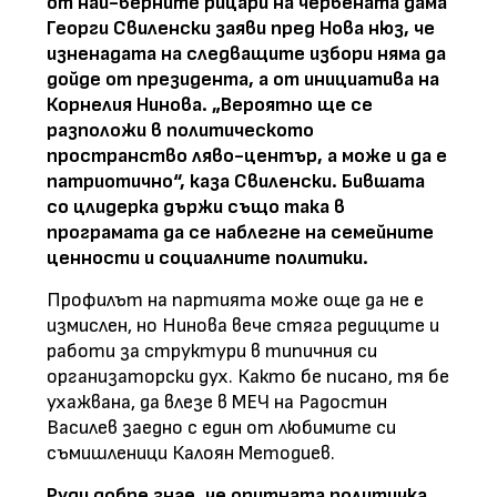
от най-верните рицари на червената дама
Георги Свиленски заяви пред Нова нюз, че
изненадата на следващите избори няма да
дойде от президента, а от инициатива на
Корнелия Нинова. „Вероятно ще се
разположи в политическото
пространство ляво-център, а може и да е
патриотично“, каза Свиленски. Бившата
со цлидерка държи също така в
програмата да се наблегне на семейните
ценности и социалните политики.
Профилът на партията може още да не е
измислен, но Нинова вече стяга редиците и
работи за структури в типичния си
организаторски дух. Както бе писано, тя бе
ухажвана, да влезе в МЕЧ на Радостин
Василев заедно с един от любимите си
съмишленици Калоян Методиев.
Руди добре знае, че опитната политичка