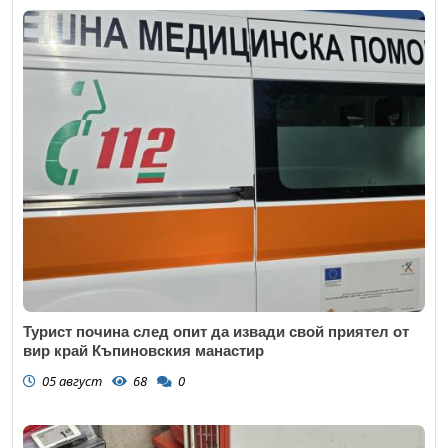
Турист почина след опит да извади свой приятел от
вир край Къпиновския манастир
05 август
68
0