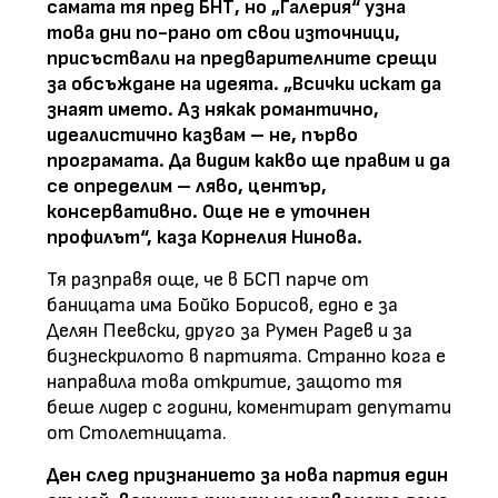
самата тя пред БНТ, но „Галерия“ узна
това дни по-рано от свои източници,
присъствали на предварителните срещи
за обсъждане на идеята. „Всички искат да
знаят името. Аз някак романтично,
идеалистично казвам – не, първо
програмата. Да видим какво ще правим и да
се определим – ляво, център,
консервативно. Още не е уточнен
профилът“, каза Корнелия Нинова.
Тя разправя още, че в БСП парче от
баницата има Бойко Борисов, едно е за
Делян Пеевски, друго за Румен Радев и за
бизнескрилото в партията. Странно кога е
направила това откритие, защото тя
беше лидер с години, коментират депутати
от Столетницата.
Ден след признанието за нова партия един