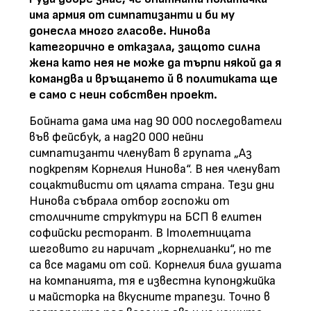
има армия от симпатизанти и би му
донесла много гласове. Нинова
категорично е отказала, защото силна
жена като нея не може да търпи някой да я
командва и връщането й в политиката ще
е само с неин собствен проект.
Бойната дама има над 90 000 последователи
във фейсбук, а над20 000 нейни
симпатизанти членуват в групата „Аз
подкрепям Корнелия Нинова“. В нея членуват
соцактивисти от цялата страна. Тези дни
Нинова събрала отбор госпожи от
столичните структури на БСП в елитен
софийски ресторант. В Iтолетницата
шеговито ги наричат „корнелианки“, но те
са все мадами от сой. Корнелия била душата
на компанията, тя е известна купонджийка
и майсторка на вкусните трапези. Точно в