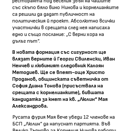
ресторанта под веселия звън на чашите
със скъпо бяло вино Нинова и корнелианките
са решили да дадат публичност на
политическия й проект. Абсолютно всички
участнички в срещата след нея написаха
едно и също послание: „С верни хора на
дълъг път“.
В новата формация със сигурност ще
влязат верните й Георги Свиленски, Иван
Ненчев и любимият следовник Калоян
Методиев. Ще се впеят-още Христо
Проданов, общинската съветничка от
София Диана Тонова (присъствала на
срещата с корнелианките), бившата
кандидатка за кмет на кв. „Люлин“ Мая
Александрова.
Русата фурия Мая вече убеди 12 членове на
БСП „Люлин“ да напуснат партията. Във
Велико Търново за Корнелия Нинова работи