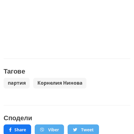
Тагове
партия
Корнелия Нинова
Сподели
Share
Viber
Tweet