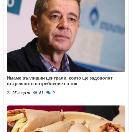
Имаме въглищни централи, които ще задоволят
вътрешното потребление на ток
05 август
61
0