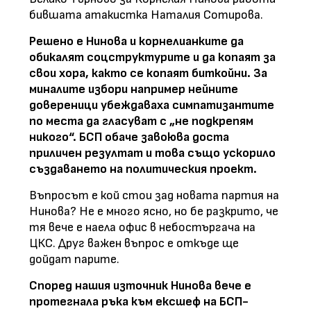
бившата атакистка Наталия Сотирова.
Решено е Нинова и корнелианките да
обикалят соцструктурите и да копаят за
свои хора, както се копаят биткойни. За
миналите избори например нейните
довереници убеждаваха симпатизантите
по места да гласуват с „не подкрепям
никого“. БСП обаче завоюва доста
приличен резултат и това също ускорило
създаването на политическия проект.
Въпросът е кой стои зад новата партия на
Нинова? Не е много ясно, но бе разкрито, че
тя вече е наела офис в небостъргача на
ЦКС. Друг важен въпрос е откъде ще
дойдат парите.
Според нашия източник Нинова вече е
протегнала ръка към ексшеф на БСП-