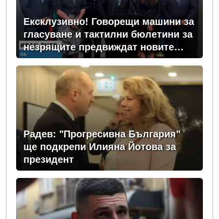
Ексклузивно! Говорещи машини за
гласуване и тактилни бюлетини за
незрящите предвиждат новите
изборни правила! (ВИДЕО)
Радев: "Прогресивна България"
ще подкрепи Илияна Йотова за
президент