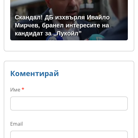
Скандал! ДБ изхвърля Ивайло
Мирчев, бранел интересите на
кандидат за „Лукойл”
Коментирай
Име
*
Email