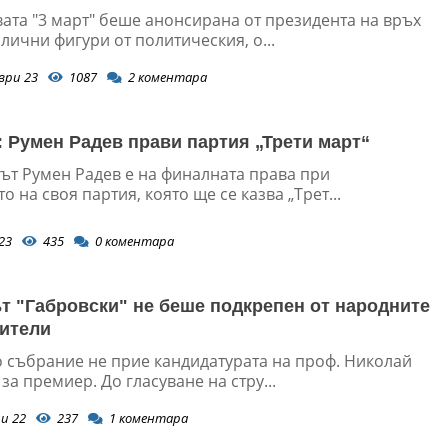
ата "3 март" беше анонсирана от президента на връх
ични фигури от политическия, о...
ври 23
1087
2
коментара
 Румен Радев прави партия „Трети март“
ът Румен Радев е на финалната права при
о на своя партия, която ще се казва „Трет...
23
435
0
коментара
т "Габровски" не беше подкрепен от народните
ители
 събрание не прие кандидатурата на проф. Николай
за премиер. До гласуване на стру...
и 22
237
1
коментара