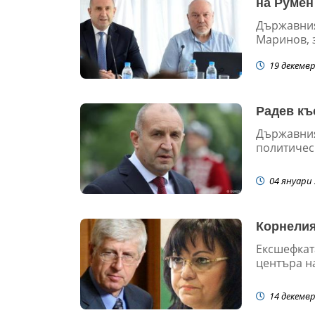
на Румен
Държавния
Маринов, з
19 декемвр
Радев къ
Държавния
политическ
04 януари 
Корнелия 
Ексшефката
центъра н
14 декемвр