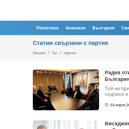
Политика
Анализи
България
Св
Статии свързани с партия
Начало
Таг
партия
Радев от
България
Той не при
подписи и 
03 март 2
Висаджия