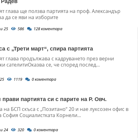
 Радев
т глава ще ползва партията на проф. Александър
а да се яви на изборите
и 25
586
128
коментара
са с „Трети март“, спира партията
т глава продължава с кадруването през верни
и сателитиОказва се, че според послед...
25
1119
0
коментара
прави партията си с парите на Р. Овч.
 на БСП скъса с „Позитано“ 20 и нае луксозен офис в
а София Социалистката Корнели...
и 24
320
0
коментара