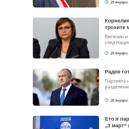
29 януари 
Корнелия
трохите 
Вигенин и
след Нацио
26 януари 
Радев го
Партията н
разделени 
26 януари 
Ето я па
„3 март“