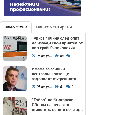
най-четени
най-коментирани
Турист почина след опит
да извади свой приятел от
вир край Къпиновския
манастир
05 август
68
0
Имаме въглищни
централи, които ще
задоволят вътрешното
потребление на ток
05 август
61
0
"Тойро" по български:
Сбогом на лева и по
етикетите, цените вече ще
са само в евро