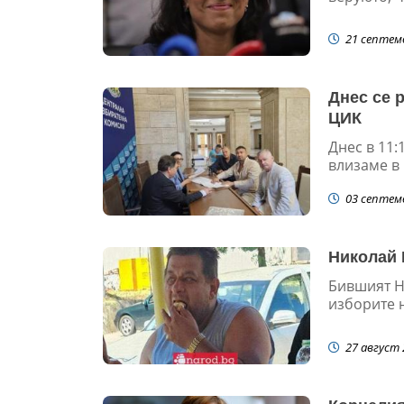
21 септем
Днес се 
ЦИК
Днес в 11:
влизаме в 
03 септем
Николай 
Бившият Н
изборите н
27 август 