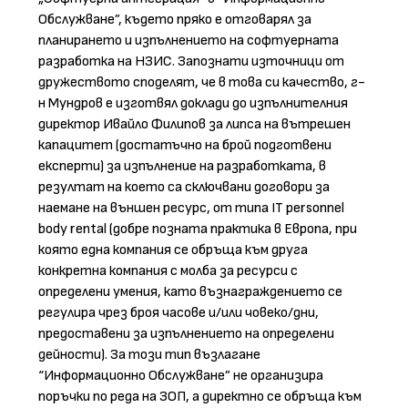
Обслужване”, където пряко е отговарял за
планирането и изпълнението на софтуерната
разработка на НЗИС. Запознати източници от
дружеството споделят, че в това си качество, г-
н Мундров е изготвял доклади до изпълнителния
директор Ивайло Филипов за липса на вътрешен
капацитет (достатъчно на брой подготвени
експерти) за изпълнение на разработката, в
резултат на което са сключвани договори за
наемане на външен ресурс, от типа IT personnel
body rental (добре позната практика в Европа, при
която една компания се обръща към друга
конкретна компания с молба за ресурси с
определени умения, като възнаграждението се
регулира чрез броя часове и/или човеко/дни,
предоставени за изпълнението на определени
дейности). За този тип възлагане
“Информационно Обслужване” не организира
поръчки по реда на ЗОП, а директно се обръща към