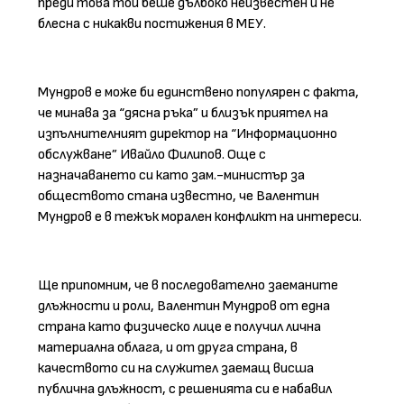
преди това той беше дълбоко неизвестен и не
блесна с никакви постижения в МЕУ.
Мундров е може би единствено популярен с факта,
че минава за “дясна ръка” и близък приятел на
изпълнителният директор на “Информационно
обслужване” Ивайло Филипов. Още с
назначаването си като зам.-министър за
обществото стана известно, че Валентин
Мундров е в тежък морален конфликт на интереси.
Ще припомним, че в последователно заеманите
длъжности и роли, Валентин Мундров от една
страна като физическо лице е получил лична
материална облага, и от друга страна, в
качеството си на служител заемащ висша
публична длъжност, с решенията си е набавил