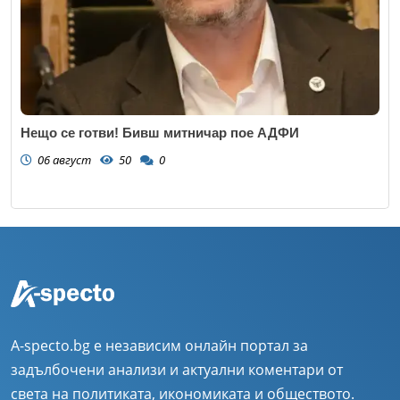
Нещо се готви! Бивш митничар пое АДФИ
06 август
50
0
A-specto.bg е независим онлайн портал за
задълбочени анализи и актуални коментари от
света на политиката, икономиката и обществото.