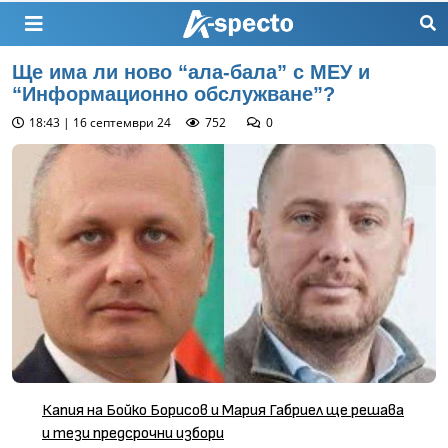
Ще има ли ново “ала-бала” с МЕУ и
“Информационно обслужване”?
18:43 | 16 септември 24
752
0
Капия на Бойко Борисов и Мария Габриел ще решава
и тези предсрочни избори