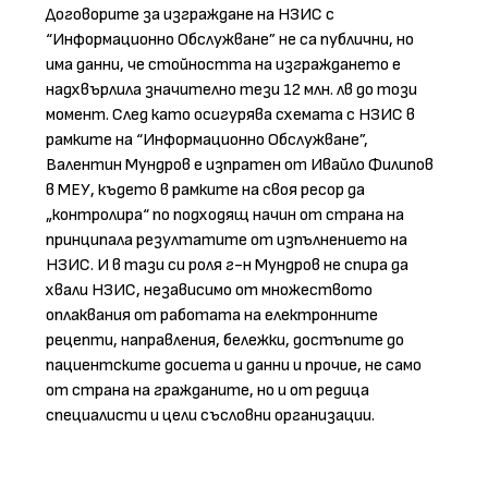
Договорите за изграждане на НЗИС с
“Информационно Обслужване” не са публични, но
има данни, че стойността на изграждането е
надхвърлила значително тези 12 млн. лв до този
момент. След като осигурява схемата с НЗИС в
рамките на “Информационно Обслужване”,
Валентин Мундров е изпратен от Ивайло Филипов
в МЕУ, където в рамките на своя ресор да
„контролира“ по подходящ начин от страна на
принципала резултатите от изпълнението на
НЗИС. И в тази си роля г-н Мундров не спира да
хвали НЗИС, независимо от множеството
оплаквания от работата на електронните
рецепти, направления, бележки, достъпите до
пациентските досиета и данни и прочие, не само
от страна на гражданите, но и от редица
специалисти и цели съсловни организации.