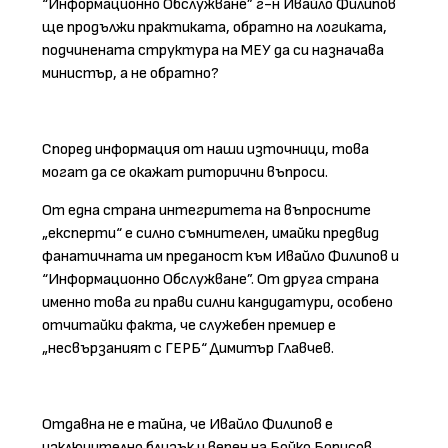
“Информационно Обслужване” г-н Ивайло Филипов
ще продължи практиката, обратно на логиката,
подчинената структура на МЕУ да си назначава
министър, а не обратно?
Според информация от наши източници, това
могат да се окажат риторични въпроси.
От една страна интегритета на въпросните
„експерти“ е силно съмнителен, имайки предвид
фанатичната им преданост към Ивайло Филипов и
“Информационно Обслужване”. От друга страна
именно това ги прави силни кандидатури, особено
отчитайки факта, че служебен премиер е
„несвързаният с ГЕРБ“ Димитър Главчев.
Отдавна не е тайна, че Ивайло Филипов е
изключително близък и верен на Бойко Борисов,