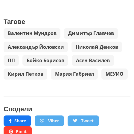
Тагове
Валентин Мундров
Димитър Главчев
Александър Йоловски
Николай Денков
ПП
Бойко Борисов
Асен Василев
Кирил Петков
Мария Габриел
МЕУИО
Сподели
Share
Viber
Tweet
Pin it