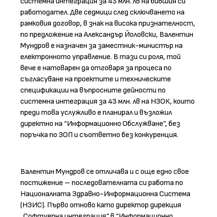
системна интеграция за 43 млн. лв на бившия си
работодател. Две седмици след сключването на
рамковия договор, в знак на висока признателност,
по предложение на Александър Йоловски, Валентин
Мундров е назначен за заместник-министър на
електронното управление. В тази си роля, той
вече е натоварен да отговаря за процеса по
съгласуване на проектите и техническите
спецификации на въпросните дейности по
системна интеграция за 43 млн. лв на НЗОК, които
преди това услужливо е планирал и възложил
директно на “Информационно Обслужване”, без
поръчка по ЗОП и съответно без конкуренция.
Валентин Мундров се отличава и с още едно свое
постижение – последователната си работа по
Националната Здравно-Информационна Система
(НЗИС). Първо отново като директор дирекция
„Софтуерна интеграция“ в “Информационно