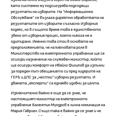
като системно му подсигурява подходящи
резултати на изборите. На “Информационно
Обслужване” се възлага директно обработката на
резултатите от изборите съгласно Изборния
кодекс, но в същото време това е единственото
звено от изборния процес, което никога не е
одитирано. Именно това стои в основата на
предположенията, че на ключовата роля в
Министерство на електронното управление ще се
осигури назначение на служебен министър, който
ще осигури комфорт на Ивайло Филипов да изпълни
за пореден път обещанието си пред лидерите на
ГЕРБ и ДПС за „честни“ изборни резултати. И
двамата „експерти“ са еднакво удобни за целта.
Изключително важно е още да се знае, че
настоящият министър на електронното
управление Валентин Мундров е лична номинация на
Мария Габриел. Също така е важно да се знае и че