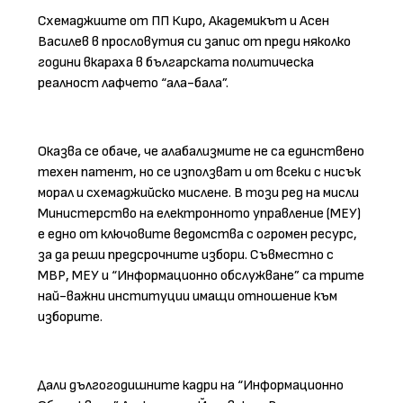
Схемаджиите от ПП Киро, Академикът и Асен
Василев в прословутия си запис от преди няколко
години вкараха в българската политическа
реалност лафчето “ала-бала”.
Оказва се обаче, че алабализмите не са единствено
техен патент, но се използват и от всеки с нисък
морал и схемаджийскo мислене. В този ред на мисли
Министерство на електронното управление (МЕУ)
е едно от ключовите ведомства с огромен ресурс,
за да реши предсрочните избори. Съвместно с
МВР, МЕУ и “Информационно обслужване” са трите
най-важни институции имащи отношение към
изборите.
Дали дългогодишните кадри на “Информационно