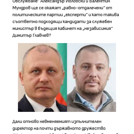
Обслужване” Александър Йоловски и Валентин
Мундров ще се окажат „равно-отдалечени“ от
политическите партии „експерти“ и като такива
съответно подходящи кандидати за служебен
министър в бъдещия кабинет на „независимия“
Димитър Главчев?
Дали отново невменяемият изпълнителен
директор на почти държавното дружество