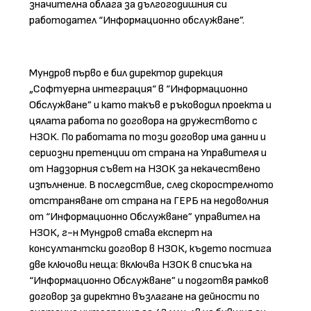
значителна облага за дългогодишния си
работодател “Информационно обслужване”.
Мундров първо е бил директор дирекция
„Софтуерна интеграция“ в “Информационно
Обслужване” и като такъв е ръководил проекта и
цялата работа по договора на дружеството с
НЗОК. По работата по този договор има данни и
сериозни претенции от страна на Управителя и
от Надзорния съвет на НЗОК за некачествено
изпълнение. В последствие, след скорострелното
отстраняване от страна на ГЕРБ на недоволния
от “Информационно Обслужване” управител на
НЗОК, г-н Мундров става експерт на
консултантски договор в НЗОК, където постига
две ключови неща: включва НЗОК в списъка на
“Информационно Обслужване” и подготвя рамков
договор за директно възлагане на дейности по