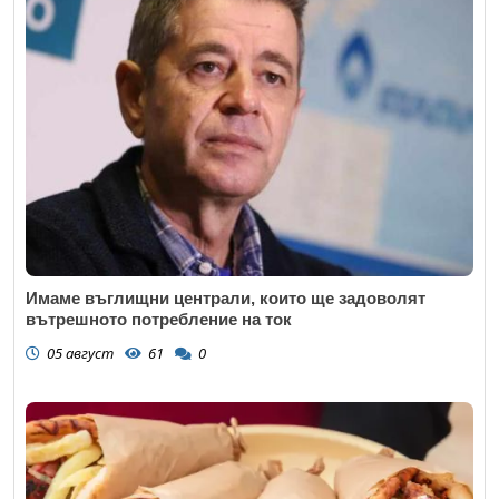
Имаме въглищни централи, които ще задоволят
вътрешното потребление на ток
05 август
61
0