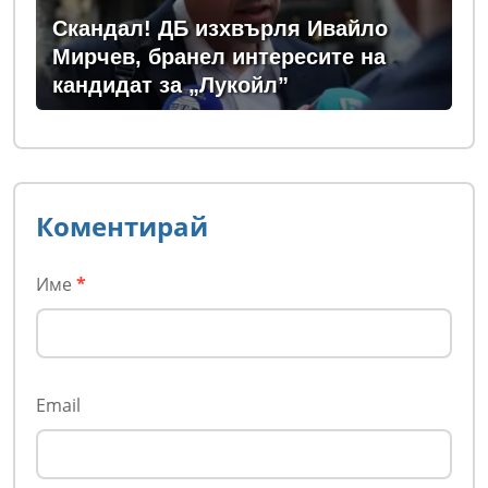
Скандал! ДБ изхвърля Ивайло
Мирчев, бранел интересите на
кандидат за „Лукойл”
Коментирай
Име
*
Email