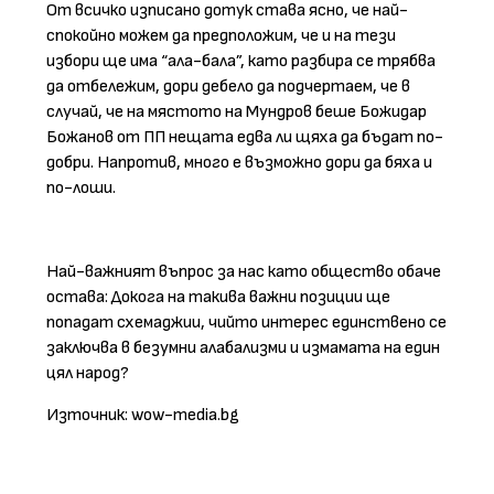
От всичко изписано дотук става ясно, че най-
спокойно можем да предположим, че и на тези
избори ще има “ала-бала”, като разбира се трябва
да отбележим, дори дебело да подчертаем, че в
случай, че на мястото на Мундров беше Божидар
Божанов от ПП нещата едва ли щяха да бъдат по-
добри. Напротив, много е възможно дори да бяха и
по-лоши.
Най-важният въпрос за нас като общество обаче
остава: Докога на такива важни позиции ще
попадат схемаджии, чийто интерес единствено се
заключва в безумни алабализми и измамата на един
цял народ?
Източник: wow-media.bg