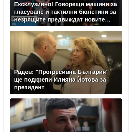
Ексклузивно! Говорещи машини за
гласуване и тактилни бюлетини за
незрящите предвиждат новите
изборни правила! (ВИДЕО)
Радев: "Прогресивна България"
ще подкрепи Илияна Йотова за
президент