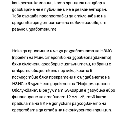
конкретни компании, като принципа на избор и
договаряне не е публичен и не е регламентиран.
Това създава предпоставки за отклоняване на
средства чрез отчитане на повече часове, от
реално изработените.
Нека да припомним и че за разработката на НЗИС
(проект на Министерство на здравеопазването)
бяха сключени договори с изпълнители, избрани с
открити обществени поръчки, които в
последствие бяха прекратени и създаването на
НЗИС е възложено директно на “Информационно
Обслужване”. В резултат България е загубила евро
финансиране на стойност 12 млн. лв, тъй като
правилата на ЕК не допускат разходването на
средствата да става на неконкурентен принцип.