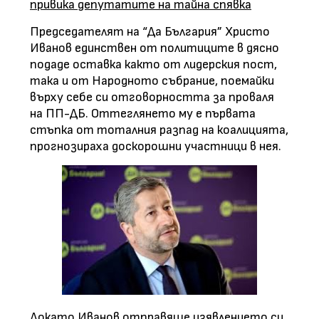
привика депутатите на тайна спявка
Председателят на “Да България” Христо
Иванов единствен от политиците в дясно
подаде оставка както от лидерския пост,
така и от Народното събрание, поемайки
върху себе си отговорността за проваля
на ПП-ДБ. Оттеглянето му е първата
стъпка от тоталния разпад на коалицията,
прогнозираха доскорошни участници в нея.
Докато Иванов отправяше изявлението си,