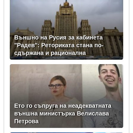
Външно на Русия за кабинета
"Радев": Реториката стана по-
сдържана и рационална
Ето го съпруга на неадекватната
външна министърка Велислава
Петрова