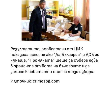
Резултатите, оповестени от ЦИК
показаха ясно, че ако “Да България” и ДСБ ги
нямаше, “Промяната” щеше да събере едва
5 процента от вота на българите и да
замине в небитието още на тези избори.
Източник: crimesbg.com