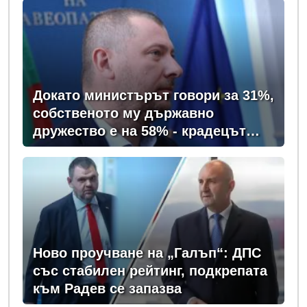
Докато министърът говори за 31%,
собственото му държавно
дружество е на 58% - крадецът
вика дръжте крадеца
Ново проучване на „Галъп“: ДПС
със стабилен рейтинг, подкрепата
към Радев се запазва