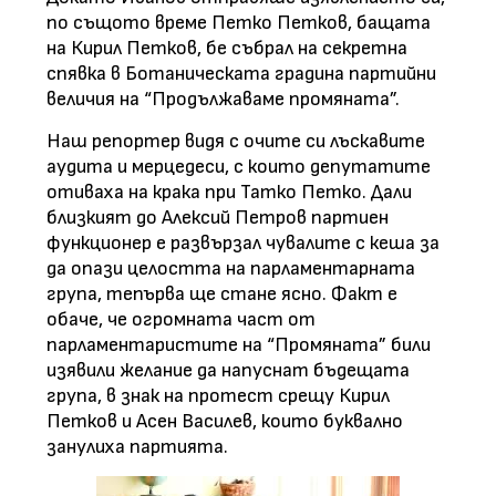
по същото време Петко Петков, бащата
на Кирил Петков, бе събрал на секретна
спявка в Ботаническата градина партийни
величия на “Продължаваме промяната”.
Наш репортер видя с очите си лъскавите
аудита и мерцедеси, с които депутатите
отиваха на крака при Татко Петко. Дали
близкият до Алексий Петров партиен
функционер е развързал чувалите с кеша за
да опази целостта на парламентарната
група, тепърва ще стане ясно. Факт е
обаче, че огромната част от
парламентаристите на “Промяната” били
изявили желание да напуснат бъдещата
група, в знак на протест срещу Кирил
Петков и Асен Василев, които буквално
занулиха партията.