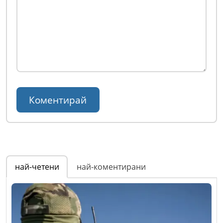
най-четени
най-коментирани