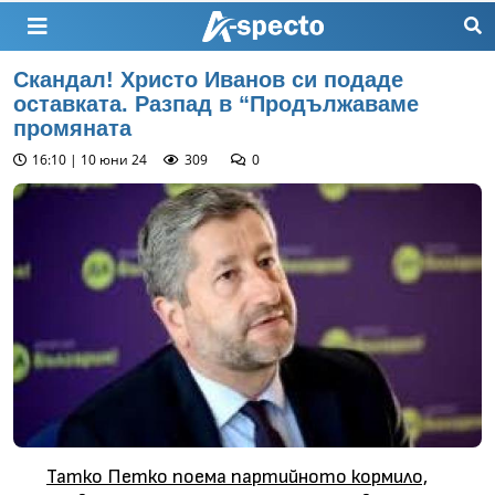
Скандал! Христо Иванов си подаде
оставката. Разпад в “Продължаваме
промяната
16:10 | 10 юни 24
309
0
Татко Петко поема партийното кормило,