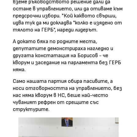
вземе ръководството решение дали да
остане в управлението, или да отиваме към
предсрочни избори. "Кой каквото свърши,
идва тук да ми докладва "колко е изядено от
тялото на ГЕРБ", нареди лидерът.
А докато бяха по родните места,
депутатите демонстрираха нагледно и
другата констатация на Борисов - че
кворум и заседание на парламента без ГЕРБ
няма.
Само нашата партия обира пасивите, а
носи отговорността на управлението, без
нас няма кворум в НС, беше най-често
чуваният рефрен от срещите със
структурите.