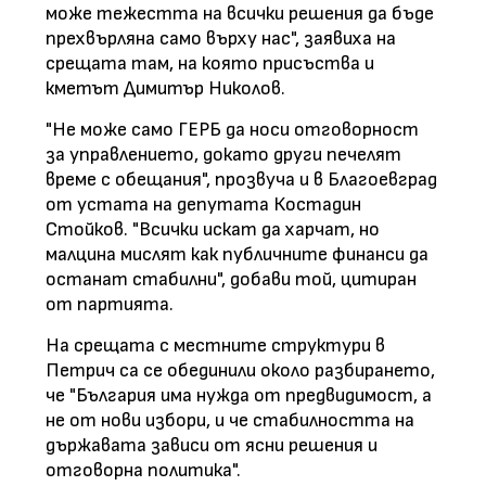
може тежестта на всички решения да бъде
прехвърляна само върху нас", заявиха на
срещата там, на която присъства и
кметът Димитър Николов.
"Не може само ГЕРБ да носи отговорност
за управлението, докато други печелят
време с обещания", прозвуча и в Благоевград
от устата на депутата Костадин
Стойков. "Всички искат да харчат, но
малцина мислят как публичните финанси да
останат стабилни", добави той, цитиран
от партията.
На срещата с местните структури в
Петрич са се обединили около разбирането,
че "България има нужда от предвидимост, а
не от нови избори, и че стабилността на
държавата зависи от ясни решения и
отговорна политика".