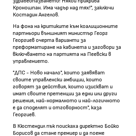
здравеопазването! Някой прикрива
Кроношпан. Има чадър над тях!", заключи
Костадин Ангелов.
На фона на критиките към коалиционните
партньори външният министър Георг
Георгиев очерта варианти за
преформатиране на кабинета и заговори за
включването на партията на Пеевски в
управлението.
"ДПС - Ново начало", които заявяват
своите управленски амбиции, които
говорят за действия, които изискват и
имат своите претенции за едни или други
решения, най-нормалното и най-логичното
е да споделят и отговорност", каза
Георгиев.
В Кюстендил пък поискаха директно Бойко
Борисов да стане премиер и да поеме