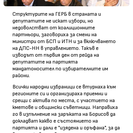
Структурите на ГЕРБ в страната и
депутатите не искат избори, но
недоволстват от коалиционните
партньори, заговориха за смени на
министри от БСП и ИТН и за включването
на ДПС-НН в управлението. Такъв е
изводът от първия ден от рейда на
депутатите на партията
мандатоносител по избирателните им
райони.
Всички народни избраници се втурнаха към
регионите си и организираха приемни и
срещи с актива по места, с участието на
кметове и общински съветници. Направиха
го в изпълнение на заръката на Борисов да
докладват какво е състоянието на
партията и дали е "изядена и оръфана", за да