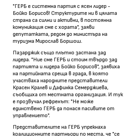
"ГЕРБ е системна партия с ясен лидер -
Бойко Борисов! Структурите ни в цялата
страна са силни и активни, в постоянна
комуникация сме с хората", заяви
депутатката, редом до министъра на
туризма Мирослав Боршош.
Пазарджик също плътно застана зад
лидера. "Ние сме ГЕРБ и стоим твърдо зад
партията и лидера Бойко Борисов", заявиха
на партийната среща в града, в която
участваха народните представители
Красен Кралев и Дафинка Семерджиева,
съобщиха от местната организация. И тук
е прозвучал рефренът: "Не може
единствено ГЕРБ да понася пасивите от
управлението".
Представителите на ГЕРБ упрекнаха
коалиционните партньори по места, че "се