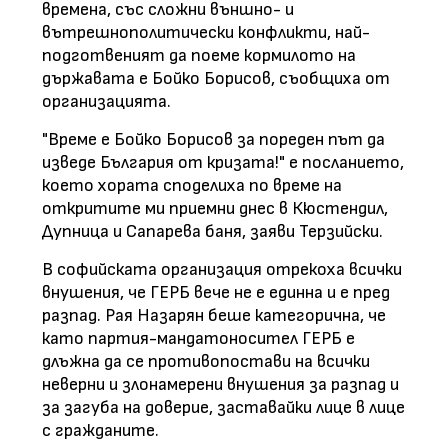
времена, със сложни външно- и
вътрешнополитически конфликти, най-
подготвеният да поеме кормилото на
държавата е Бойко Борисов, съобщиха от
организацията.
"Време е Бойко Борисов за пореден път да
изведе България от кризата!" е посланието,
което хората споделиха по време на
откритите ми приемни днес в Кюстендил,
Дупница и Сапарева баня, заяви Терзийски.
В софийската организация отрекоха всички
внушения, че ГЕРБ вече не е единна и е пред
разпад. Рая Назарян беше категорична, че
като партия-мандатоносител ГЕРБ е
длъжна да се противопостави на всички
неверни и злонамерени внушения за разпад и
за загуба на доверие, заставайки лице в лице
с гражданите.