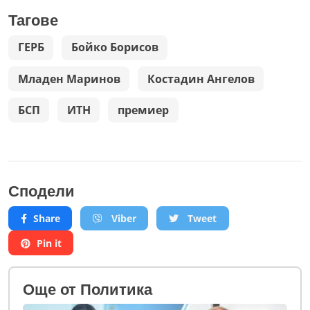
Тагове
ГЕРБ
Бойко Борисов
Младен Маринов
Костадин Ангелов
БСП
ИТН
премиер
Сподели
Share
Viber
Tweet
Pin it
Oще от Политика