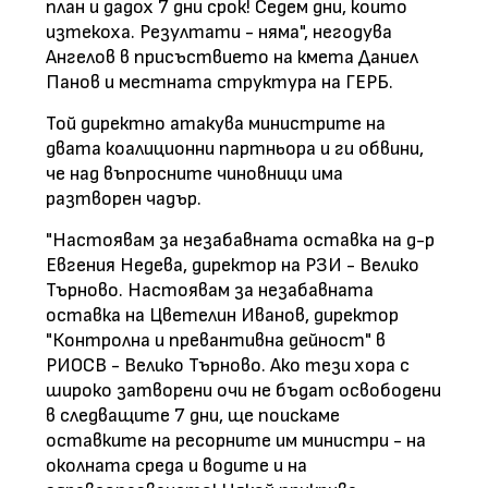
план и дадох 7 дни срок! Седем дни, които
изтекоха. Резултати - няма", негодува
Ангелов в присъствието на кмета Даниел
Панов и местната структура на ГЕРБ.
Той директно атакува министрите на
двата коалиционни партньора и ги обвини,
че над въпросните чиновници има
разтворен чадър.
"Настоявам за незабавната оставка на д-р
Евгения Недева, директор на РЗИ - Велико
Търново. Настоявам за незабавната
оставка на Цветелин Иванов, директор
"Контролна и превантивна дейност" в
РИОСВ - Велико Търново. Ако тези хора с
широко затворени очи не бъдат освободени
в следващите 7 дни, ще поискаме
оставките на ресорните им министри - на
околната среда и водите и на