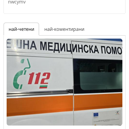
nwcymv
Име
*
най-четени
най-коментирани
Email
Откажи
Коментар
*