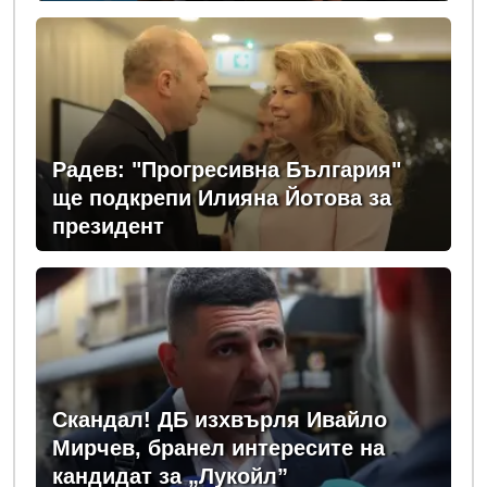
изборни правила! (ВИДЕО)
Радев: "Прогресивна България"
ще подкрепи Илияна Йотова за
президент
Скандал! ДБ изхвърля Ивайло
Мирчев, бранел интересите на
кандидат за „Лукойл”