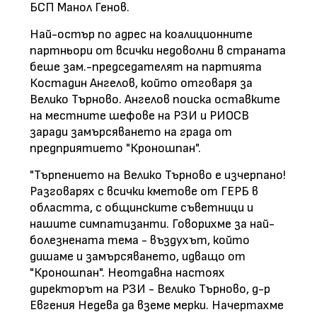
БСП Манол Генов.
Най-остър по адрес на коалиционните
партньори от всички недоволни в страната
беше зам.-председателят на партията
Костадин Ангелов, който отговаря за
Велико Търново. Ангелов поиска оставките
на местните шефове на РЗИ и РИОСВ
заради замърсяването на града от
предприятието "Кроношпан".
"Търпението на Велико Търново е изчерпано!
Разговарях с всички кметове от ГЕРБ в
областта, с общинските съветници и
нашите симпатизанти. Говорихме за най-
болезнената тема - въздухът, който
дишаме и замърсяването, идващо от
"Кроношпан". Неотдавна настоях
директорът на РЗИ - Велико Търново, д-р
Евгения Недева да вземе мерки. Начертахме