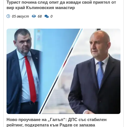
Турист почина след опит да извади свой приятел от
вир край Къпиновския манастир
05 август
68
0
Откажи
Ново проучване на „Галъп“: ДПС със стабилен
рейтинг, подкрепата към Радев се запазва