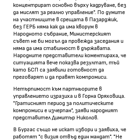
концентрират основно върху кадруване, без
да мислят за реално управление". По думите
на участниците в срещата в Пазарджик,
без ГЕРБ няма как да има кворум в
Народното събрание, Министерският
съвет не би могъл да провежда заседания и
няма да има стабилност в държавата.
Народните представители коментираха, че
ситуацията вече показва резултат, тъй
като БСП са заявили готовност да
преговарят и да правят компромиси.
Нетърпимост към партньорите в
управлението изразиха и в Горна Оряховица.
"Гратисният период за политическите
компромиси е изчерпан", заяви народният
представител Димитър Николов.
В Бургас също не искат избори и заявиха, че
работят "с визия отвъд един мандат". "Не