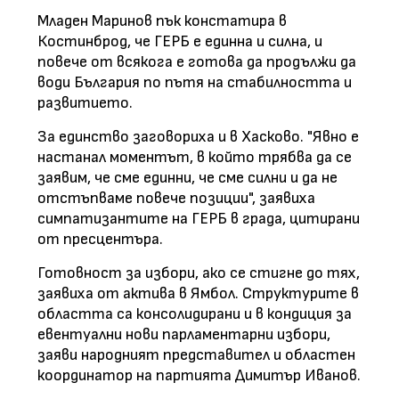
Младен Маринов пък констатира в
Костинброд, че ГЕРБ е единна и силна, и
повече от всякога е готова да продължи да
води България по пътя на стабилността и
развитието.
За единство заговориха и в Хасково. "Явно е
настанал моментът, в който трябва да се
заявим, че сме единни, че сме силни и да не
отстъпваме повече позиции", заявиха
симпатизантите на ГЕРБ в града, цитирани
от пресцентъра.
Готовност за избори, ако се стигне до тях,
заявиха от актива в Ямбол. Структурите в
областта са консолидирани и в кондиция за
евентуални нови парламентарни избори,
заяви народният представител и областен
координатор на партията Димитър Иванов.