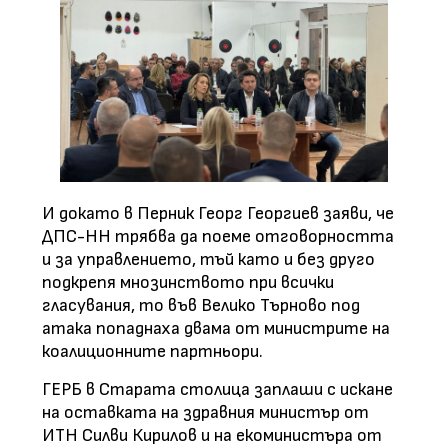
И докато в Перник Георг Георгиев заяви, че
ДПС-НН трябва да поеме отговорността
и за управлението, тъй като и без друго
подкрепя мнозинството при всички
гласувания, то във Велико Търново под
атака попаднаха двама от министрите на
коалиционните партньори.
ГЕРБ в Старата столица заплаши с искане
на оставката на здравния министър от
ИТН Силви Кирилов и на екоминистъра от