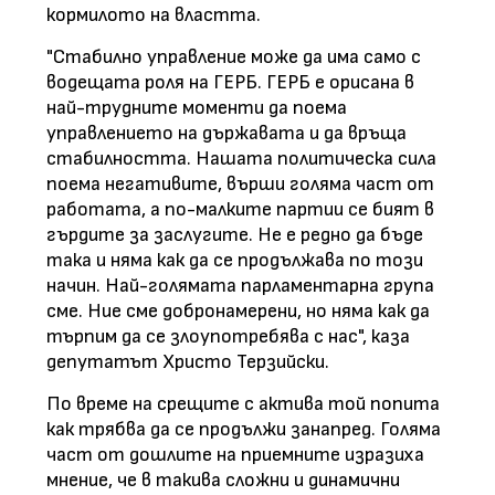
кормилото на властта.
"Стабилно управление може да има само с
водещата роля на ГЕРБ. ГЕРБ е орисана в
най-трудните моменти да поема
управлението на държавата и да връща
стабилността. Нашата политическа сила
поема негативите, върши голяма част от
работата, а по-малките партии се бият в
гърдите за заслугите. Не е редно да бъде
така и няма как да се продължава по този
начин. Най-голямата парламентарна група
сме. Ние сме добронамерени, но няма как да
търпим да се злоупотребява с нас", каза
депутатът Христо Терзийски.
По време на срещите с актива той попита
как трябва да се продължи занапред. Голяма
част от дошлите на приемните изразиха
мнение, че в такива сложни и динамични