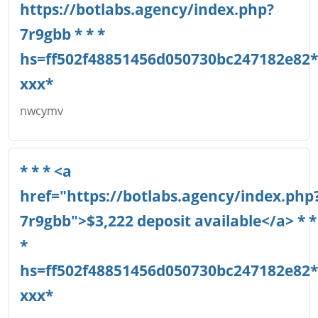
https://botlabs.agency/index.php?
7r9gbb * * *
hs=ff502f48851456d050730bc247182e82*
ххх*
nwcymv
Име
*
* * * <a
href="https://botlabs.agency/index.php
7r9gbb">$3,222 deposit available</a> * *
Email
*
hs=ff502f48851456d050730bc247182e82*
ххх*
Коментар
*