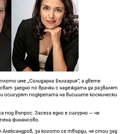
плото име „Солидарна България“, а двете
ват заедно по врачки с надеждата да развалят
а си осигурят подкрепата на висшите космически
 под въпрос. Засега едно е сигурно – че
тена финансово.
 Александров, за когото се твърди, че стои зад