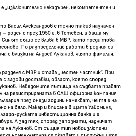
е „изключително некадърен, некомпетентен и
то Васил Александров е точно такъв назначен
 – роден е през 1950 г. в Тетевен, а баща му
 Синът също се влива в МВР, като преди това
оново. По разпределение работи в родния си
сича с близки на Андрей Луканов, чиято фамилия,
 разделя с МВР и става „честен частник“. При
 а с газови доставки, област, която според
 Луканов. Неведомите пътища на съдбата правят
л на регистрираната в САЩ офшорна компания
лгария през онези години намекват, че тя е на
рно на бяло. Макар и вписана в щата Уайоминг,
ългаро-руската инвестиционна банка и е
ург. А зад тях, според запознати, надничат
та на Луканов. От същия тип новоизлюпени
еска номенклатура се оказват и съдружниците