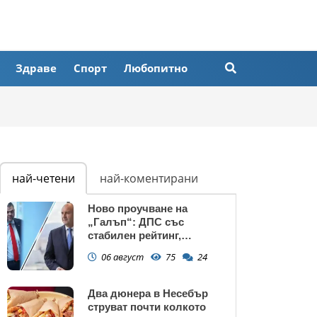
Здраве
Спорт
Любопитно
най-четени
най-коментирани
Ново проучване на
„Галъп“: ДПС със
стабилен рейтинг,
подкрепата към Радев се
06 август
75
24
запазва
Два дюнера в Несебър
струват почти колкото