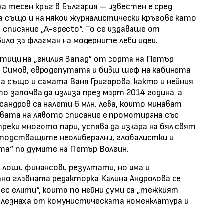
на тесен кръг в България – известен е сред
а също и на някои журналистически кръгове като
списание „А-
specto
“. То се издаваше от
ило за флагман на модерните леви идеи.
итици на „гнилия Запад“ от сорта на
Петър
ър Симов, евродепутата и бивш шеф на кабинета
а също и самата Ваня Григорова, както и нейния
 започва да излиза през март 2014 година, а
сандров са налети 6 млн. лева, които минават
вата на лявото списание е промотирана със
преки многото пари, успява да изкара на бял свят
осподстващите неолиберални, глобалистки и
та“ по думите на Петър Волгин.
и лоши финансови резултати, но има и
ано главната редакторка Калина Андролова се
нес елити“, които по нейни думи са „тежкият
излезнаха от комунистическата номенклатура и