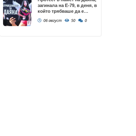
загинала на Е-79, в деня, в
който трябваше да е
сватбата ѝ (снимки)
06 август
50
0