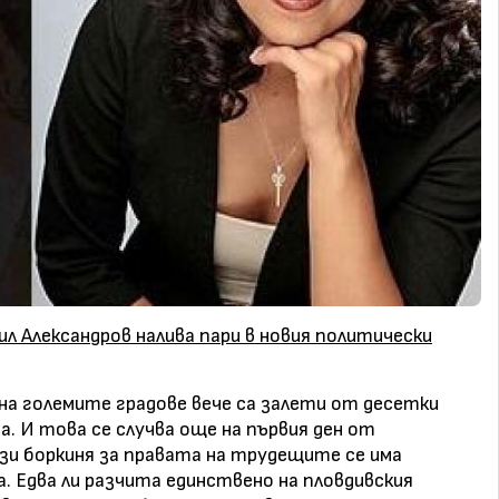
л Александров налива пари в новия политически
на големите градове вече са залети от десетки
а. И това се случва още на първия ден от
зи боркиня за правата на трудещите се има
. Едва ли разчита единствено на пловдивския