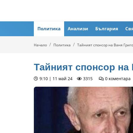
Политика
Анализи
България
Св
Начало
Политика
Тайният спонсор на Ваня Григ
Тайният спонсор на
9:10 | 11 май 24
3315
0
коментара