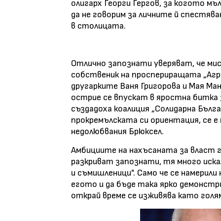
олигарх Георги Гергов, за когото мъл
да не говорим за личните й спестяв
в столицата.
Отлично запознати уверяват, че мис
собственик на проспериращата „Агро
другарките Ваня Григорова и Мая Ма
острие се впускат в яростна битка 
създадоха коалиция „Солидарна Бълга
прокремълската си ориентация, се е 
недолюбвания Брюксел.
Амбициите на нахъсаната за власт 
разкриват запознати, тя много иска
и съмишленици". Само че се намерили 
егото и да бъде така ярко демонстр
открай време се изживява като голя