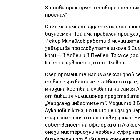
Затова преходът, сътворен от тях 
прогнил“.
Само че самият издател на списание
бизнесмен. Той има правилен произход
Искър Михайлов работи в милицията.
завършва прословутата школа в Симе
край – в Ловеч и в Плевен. Така се за
както е известно, е от Плевен.
След промените Васил Александров се
това се захваща не с каквото и да е,
мнозина коства и главата на самия
от бившия милиционер представите
„Хардланд инвестмънт“. Медиите в Бъ
Лукановия кръг, но нищо не излиза че
тази компания е тясно свързана с Б
собственост на офшорки от Люксемб
онези мистериозни червени куфарче
бизнесмени от бившата комунистич