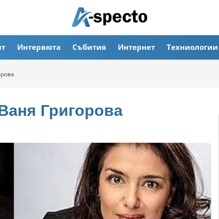
ят
Интервюта
Събития
Интернет
Техниологии
орова
 Ваня Григорова