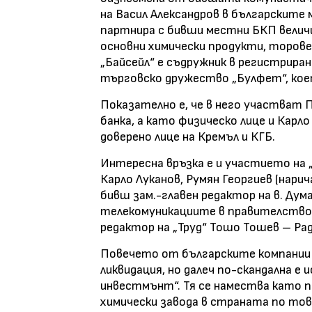
на Васил Александров в българските 
партнира с бивши местни БКП величи
основни химически продукти, торове
„Байсейл“ е съдружник в регистрира
търговско дружество „Булфет“, коет
Показателно е, че в него участват 
банка, а като физическо лице и Карло
доверено лице на Кремъл и КГБ.
Интересна връзка е и участието на „
Карло Луканов, Румян Георгиев (нари
бивш зам.-главен редактор на в. Дум
телекомуникациите в правителството
редактор на „Труд“ Тошо Тошев – Ра
Повечето от българските компании 
ликвидация, но далеч по-скандална е
инвестмънт“. Тя се намества като п
химически завода в страната по това