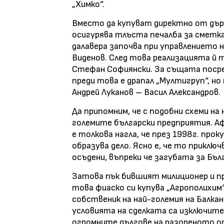
„Химко“.
Вместо да купуват директно от дър
осигурява тлъста печалба за сметка
далавера започва при управлението 
Виденов. След това реализацията й 
Стефан Софиянски. За същата посре
преди това е драпал „Мултигруп“, но
Андрей Луканов – Васил Александров.
Да припомним, че с подобни схеми на
големите български предприятия. А
е толкова нагла, че през 1998г. про
образува дело. Ясно е, че то приключ
осъдени, въпреки че загубата за Бълга
Затова пък бившият милиционер и пр
това фиаско си купува „Агрополихим
собственик на най-големия на Балка
условията на сделката са изключит
огромните дългове на разореното от