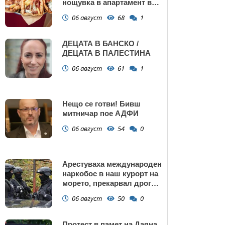
нощувка в апартамент в
Поморие
06 август
68
1
ДЕЦАТА В БАНСКО /
ДЕЦАТА В ПАЛЕСТИНА
06 август
61
1
Нещо се готви! Бивш
митничар пое АДФИ
06 август
54
0
Арестуваха международен
наркобос в наш курорт на
морето, прекарвал дрога
от Украйна към ЕС
06 август
50
0
Протест в памет на Даяна,