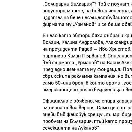
„Солидарна България“? Той е познат 
индустриалците, на бивши ченгета, 
издател на вече несъществуващото 
фирмата му „Урманов“ и се беше обяв
В него като автори бяха събрани кр
Волгин, Калина Андролова, Александ
на президента Радев – Иво Христов, 
партньор Калин Първанов. Списанието
във фирмата „Урманов“ на Васил Алек
през едноименната му фондация. Поя
свръхскъпа рекламна кампания, но въ
само 50-ина броя, в които громи „г
американоцентрични възгледи за све
Официално е обявено, че спира зарад
алтернативна версия. Само ден по-р
гневи във фейсбук срещу „т.нар. биз
проблем на България, тъй като про
селекцията на Луканов“.