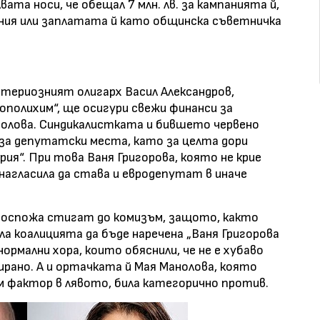
вата носи, че обещал 7 млн. лв. за кампанията й,
ания или заплатата й като общинска съветничка
териозният олигарх Васил Александров,
полихим“, ще осигури свежи финанси за
нолова. Синдикалистката и бившето червено
за депутатски места, като за целта дори
рия“. При това Ваня Григорова, която не крие
нагласила да става и евродепутат в иначе
госпожа стигат до комизъм, защото, както
ла коалицията да бъде наречена „Ваня Григорова
нормални хора, които обяснили, че не е хубаво
ирано. А и ортачката й Мая Манолова, която
м фактор в лявото, била категорично против.