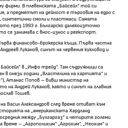
му фирми. В плевенската „Байсейл“ той си
я, а предметът на дейност е търговия на едро с
, синтетични смоли и пластмаси. Самата
ното през 1993 г. Българско далекоизточно
о се занимава с внос-износ и реекспорт.
Първа финансово-брокерска къща, Първа частна
 Андреев Луканов, синът на червения кукловод и
Байсейл" в „Инфо трейд“. Там съдружници са
чан в онези години „Властелина на хартията“ и
а“), Атанас Попов – бивш министър на
 на Андрей Луканов, както и синът на главния
дослав Тошев.
на Васил Александров след време отиват към
 историята на „американската Хардланд
осредник между „Булгаргаз“ и четирите големи
 време – „Агрополихим“ „Агрохим“, „Неохим“ и