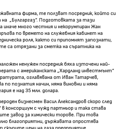
жавната фирма, те ползват посредник, който си
 на
„Булгаргаз“. Подготовката за тази
на иначе много честния и некорумпиран Жан
тръгва по времето на служебния кабинет на
дническа роля, както си припомнят запознати,
 те са отрязани за сметка на съратника на
 наложен ненужен посредник бяха източени най-
ферата с американската „Хардланд инвестмънт“
куратурата, оглавявана от Иван Татарчев,
ва по познатия начин, няма виновни и няма
рия е над 35 млн. долара.
ероден бизнесмен Васил Александров скоро след
“ в консорциум с чужд партньор и така става
ните завод за химически торове. При това
елно благоприятни, държавата опростява
 скъпите цени на газа предприятие.