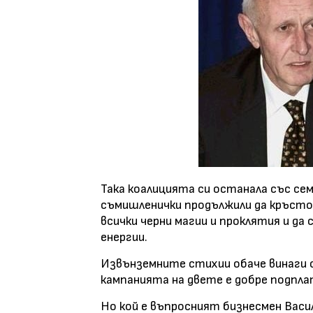
Така коалицията си останала със сем
съмишленички продължили да кръстос
всички черни магии и проклятия и д
енергии.
Извънземните стихии обаче винаги са
кампанията на двете е добре подпла
Но кой е въпросният бизнесмен Васил