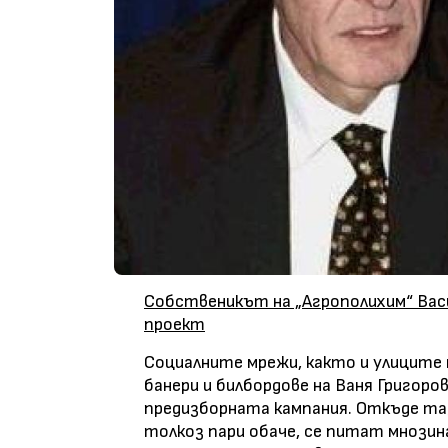
Собственикът на „Агрополихим“ Васи
проект
Социалните мрежи, както и улиците 
банери и билбордове на Ваня Григоров
предизборната кампания. Откъде та
толкоз пари обаче, се питат мнозина