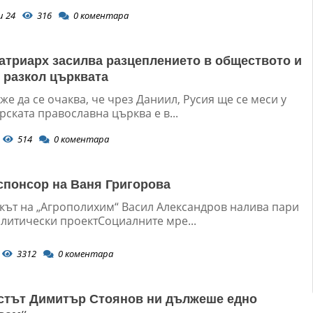
и 24
316
0
коментара
атриарх засилва разцеплението в обществото и
 разкол църквата
е да се очаква, че чрез Даниил, Русия ще се меси у
рската православна църква е в...
514
0
коментара
спонсор на Ваня Григорова
кът на „Агрополихим“ Васил Александров налива пари
олитически проектСоциалните мре...
3312
0
коментара
тът Димитър Стоянов ни дължеше едно