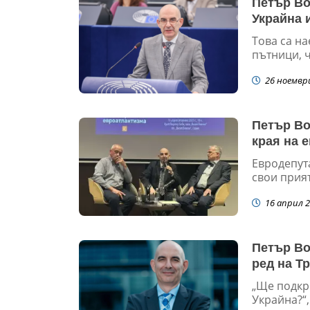
Петър Во
Украйна 
Това са н
пътници, ч
26 ноемвр
Петър Во
края на 
Евродепут
свои прият
16 април 2
Петър Во
ред на Т
„Ще подкр
Украйна?“,