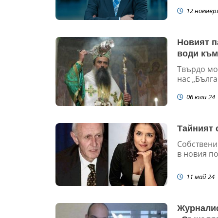
12 ноемвр
Новият п
води към
Твърдо мож
нас „Бълга
06 юли 24
Тайният 
Собствени
в новия п
11 май 24
Журналис