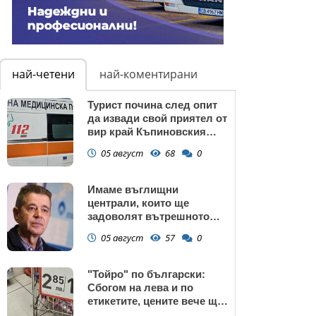
най-четени
най-коментирани
Турист почина след опит
да извади свой приятел от
вир край Къпиновския
манастир
05 август
68
0
Имаме въглищни
централи, които ще
задоволят вътрешното
потребление на ток
05 август
57
0
"Тойро" по български:
Сбогом на лева и по
етикетите, цените вече ще
са само в евро