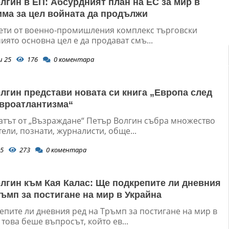
лгин в ЕП: Абсурдният план на ЕС за мир в
има за цел войната да продължи
аети от военно-промишления комплекс търговски
иято основна цел е да продават смъ...
и 25
176
0
коментара
лгин представи новата си книга „Европа след
евроатлантизма“
атът от „Възраждане“ Петър Волгин събра множество
ели, познати, журналисти, обще...
5
273
0
коментара
лгин към Кая Калас: Ще подкрепите ли дневния
ръмп за постигане на мир в Украйна
епите ли дневния ред на Тръмп за постигане на мир в
 това беше въпросът, който ев...