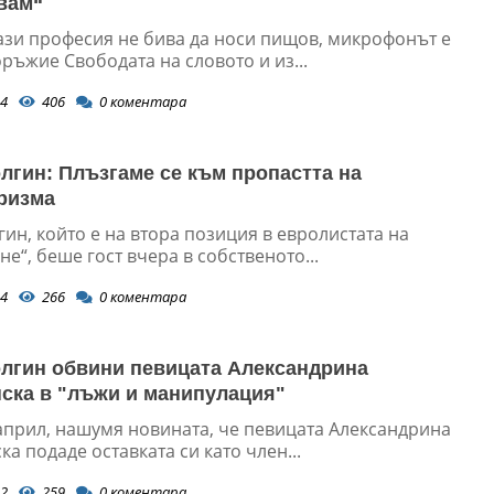
вам“
тази професия не бива да носи пищов, микрофонът е
ръжие Свободата на словото и из...
4
406
0
коментара
лгин: Плъзгаме се към пропастта на
ризма
ин, който е на втора позиция в евролистата на
е“, беше гост вчера в собственото...
4
266
0
коментара
лгин обвини певицата Александрина
ска в "лъжи и манипулация"
 април, нашумя новината, че певицата Александрина
а подаде оставката си като член...
2
259
0
коментара