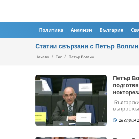
Политика
Анализи
България
Св
Статии свързани с Петър Волгин
Начало
Таг
Петър Волгин
Петър Во
подготвя
нокторез
Български
въпрос къ
28 април 2