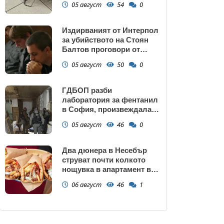
05 август
54
0
Издирваният от Интерпол
за убийството на Стоян
Балтов проговори от
Южна Африка
05 август
50
0
ГДБОП разби
лаборатория за фентанил
в София, произвеждала
до 10 кг на ден за страната
05 август
46
0
(снимки)
Два дюнера в Несебър
струват почти колкото
нощувка в апартамент в
Поморие
06 август
46
1