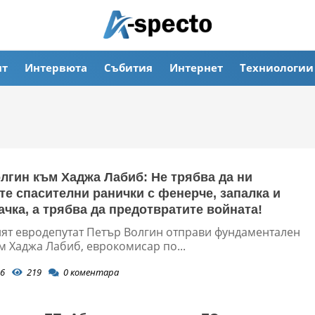
ят
Интервюта
Събития
Интернет
Техниологии
лгин към Хаджа Лабиб: Не трябва да ни
те спасителни ранички с фенерче, запалка и
ачка, а трябва да предотвратите войната!
ят евродепутат Петър Волгин отправи фундаментален
м Хаджа Лабиб, еврокомисар по...
6
219
0
коментара