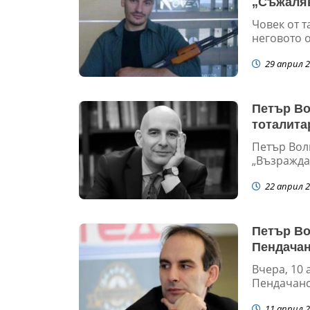
„Съжаля
Човек от 
неговото о
29 април 2
Петър Во
тоталита
Петър Волг
„Възраждан
22 април 2
Петър Во
Пендачан
Вчера, 10
Пендачанск
11 април 2