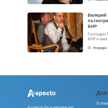
Валерий 
пътнотра
БНР
Господин 
БНР и имат
19 януари 
Доп
Услов
A-specto.bg е независим