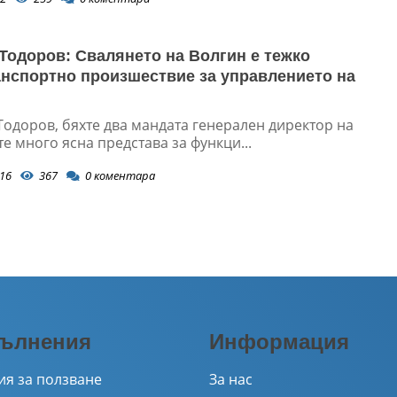
Тодоров: Свалянето на Волгин е тежко
нспортно произшествие за управлението на
Тодоров, бяхте два мандата генерален директор на
е много ясна представа за функци...
16
367
0
коментара
ълнения
Информация
ия за ползване
За нас